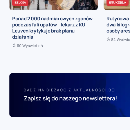
BELGIA
BRUKSELA
Ponad 2 000 nadmiarowych zgonów
Rutynowa 
podczas fali upałów – lekarz z KU
dwa kilogr
Leuven krytykuje brak planu
osoby are
działania
84 Wyświe
60 Wyświetleń
BĄDŹ NA BIEŻĄCO Z AKTUALNOSCI.BE!
Zapisz się do naszego newslettera!