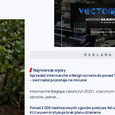
R E K L A M A
Najnowsze wpisy
Sprzedaż Intermarché w Belgii wzrosła do ponad 1
– sieć nadal pozostaje na minusie
Intermarché Belgique zakończył 2025 r. znacznym
obrotów, jednak...
Ponad 2 000 nadmiarowych zgonów podczas fali u
KU Leuven krytykuje brak planu działania