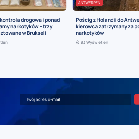
ANTWERPEN
kontrola drogowa i ponad
Pościg z Holandii do Antwe
amy narkotyków – trzy
kierowca zatrzymany za p
sztowane w Brukseli
narkotyków
tleń
83 Wyświetleń