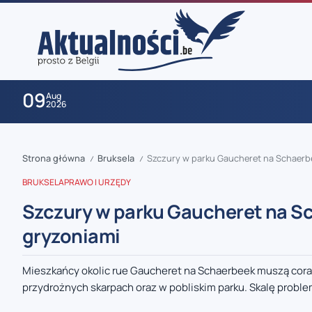
09
Aug
2026
Strona główna
Bruksela
Szczury w parku Gaucheret na Schaerbe
/
/
BRUKSELA
PRAWO I URZĘDY
Szczury w parku Gaucheret na Sc
gryzoniami
zaobserwuj nas
Mieszkańcy okolic rue Gaucheret na Schaerbeek muszą coraz
przydrożnych skarpach oraz w pobliskim parku. Skalę proble
zaobserwuj nas