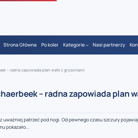
Strona Główna
Po kolei
Kategorie
Nasi partnerzy
Kon
ek – radna zapowiada plan walki z gryzoniami
haerbeek – radna zapowiada plan wa
 uważniej patrzeć pod nogi. Od pewnego czasu szczury pojawiaj
mu pokazało...