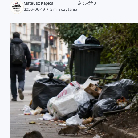
Mateusz Kapica
357
0
zaobserwuj nas
2026-06-19
2 min czytania
zaobserwuj nas
zaobserwuj nas
zaobserwuj nas