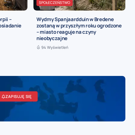
SPOŁECZEŃSTWO
rpii –
Wydmy Spanjaardduin w Bredene
osiadanie
zostaną w przyszłym roku ogrodzone
– miasto reaguje na czyny
nieobyczajne
94 Wyświetleń
ZAPISUJĘ SIĘ