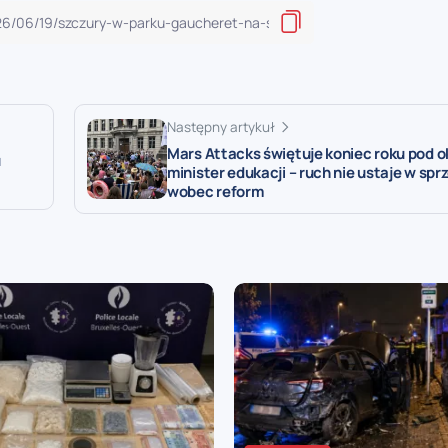
Następny artykuł
Mars Attacks świętuje koniec roku pod 
u
minister edukacji – ruch nie ustaje w spr
wobec reform