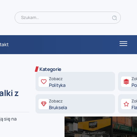
takt
Kategorie
Zobacz
Zo
Polityka
Po
lki z
Zobacz
Zo
Bruksela
Fl
ą się na