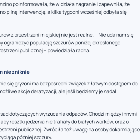
nzino poinformowała, że widziała nagranie i zapewniła, że
o pilną interwencję, a kilka tygodni wcześniej odbyła się
ów z przestrzeni miejskiej nie jest realne. – Nie uda nam się
by ograniczyć populację szczurów poniżej określonego
zestrzeni publicznej – powiedziała radna.
m nie zniknie
nie się gryzoni ma bezpośredni związek z łatwym dostępem do
żliwe akcje deratyzacji, ale jeśli będziemy je nadal
asad dotyczących wyrzucania odpadów. Chodzi między innymi
y resztki jedzenia nie trafiały do białych worków, oraz o
trzeni publicznej. Zwróciła też uwagę na osoby dokarmiające
yciąga później szczury.