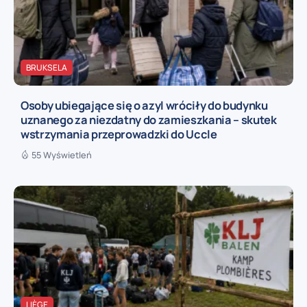
BRUKSELA
Osoby ubiegające się o azyl wróciły do budynku
uznanego za niezdatny do zamieszkania – skutek
wstrzymania przeprowadzki do Uccle
55 Wyświetleń
LIÈGE