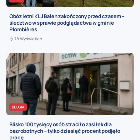
Obóz letni KLJ Balen zakończony przed czasem –
śledztwo w sprawie podglądactwa w gminie
Plombières
78 Wyświetleń
BELGIA
Blisko 100 tysięcy osób straciło zasiłek dla
bezrobotnych – tylko dziesięć procent podjęło
pracę