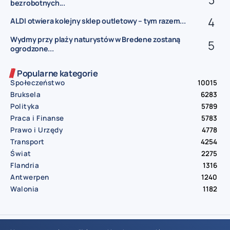
bezrobotnych...
ALDI otwiera kolejny sklep outletowy – tym razem...
Wydmy przy plaży naturystów w Bredene zostaną
ogrodzone...
Popularne kategorie
Społeczeństwo
10015
Bruksela
6283
Polityka
5789
Praca i Finanse
5783
Prawo i Urzędy
4778
Transport
4254
Świat
2275
Flandria
1316
Antwerpen
1240
Walonia
1182
© Aktualnosci.be – All Right Reserved 2016-2026