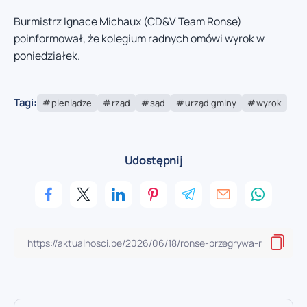
Burmistrz Ignace Michaux (CD&V Team Ronse)
poinformował, że kolegium radnych omówi wyrok w
poniedziałek.
Tagi:
pieniądze
rząd
sąd
urząd gminy
wyrok
Udostępnij