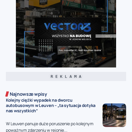
R E K L A M A
Najnowsze wpisy
Kolejny ciężki wypadek na dworcu
autobusowym w Leuven – „ta sytuacja dotyka
nas wszystkich”
W Leuven panuje duże poruszenie po kolejnym
poważnym zdarzeniu w rejonie...