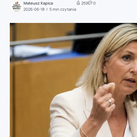
Mateusz Kapica
259
0
zaobserwuj nas
2026-06-18
5 min czytania
zaobserwuj nas
zaobserwuj nas
zaobserwuj nas