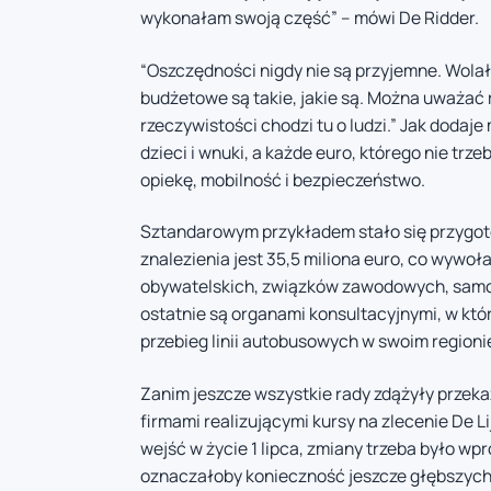
wykonałam swoją część” – mówi De Ridder.
“Oszczędności nigdy nie są przyjemne. Wola
budżetowe są takie, jakie są. Można uważać
rzeczywistości chodzi tu o ludzi.” Jak dodaje
dzieci i wnuki, a każde euro, którego nie tr
opiekę, mobilność i bezpieczeństwo.
Sztandarowym przykładem stało się przygoto
znalezienia jest 35,5 miliona euro, co wywo
obywatelskich, związków zawodowych, samor
ostatnie są organami konsultacyjnymi, w któ
przebieg linii autobusowych w swoim regioni
Zanim jeszcze wszystkie rady zdążyły przeka
firmami realizującymi kursy na zlecenie De 
wejść w życie 1 lipca, zmiany trzeba było wp
oznaczałoby konieczność jeszcze głębszych c