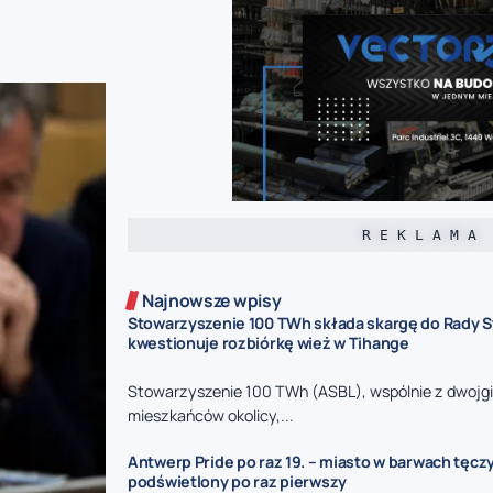
R E K L A M A
Najnowsze wpisy
Stowarzyszenie 100 TWh składa skargę do Rady S
kwestionuje rozbiórkę wież w Tihange
Stowarzyszenie 100 TWh (ASBL), wspólnie z dwojg
mieszkańców okolicy,...
Antwerp Pride po raz 19. – miasto w barwach tęcz
podświetlony po raz pierwszy