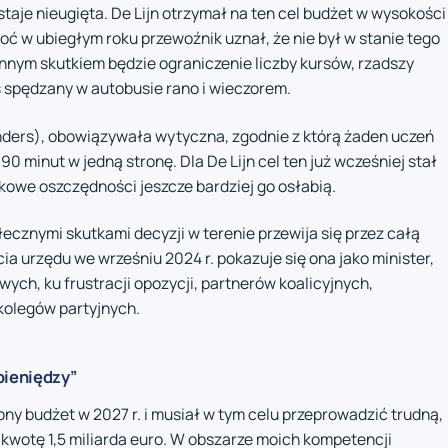
taje nieugięta. De Lijn otrzymał na ten cel budżet w wysokości
hoć w ubiegłym roku przewoźnik uznał, że nie był w stanie tego
onnym skutkiem będzie ograniczenie liczby kursów, rzadszy
 spędzany w autobusie rano i wieczorem.
Anders), obowiązywała wytyczna, zgodnie z którą żaden uczeń
0 minut w jedną stronę. Dla De Lijn cel ten już wcześniej stał
kowe oszczędności jeszcze bardziej go osłabią.
ecznymi skutkami decyzji w terenie przewija się przez całą
a urzędu we wrześniu 2024 r. pokazuje się ona jako minister,
ych, ku frustracji opozycji, partnerów koalicyjnych,
kolegów partyjnych.
pieniędzy”
ny budżet w 2027 r. i musiał w tym celu przeprowadzić trudną,
kwotę 1,5 miliarda euro. W obszarze moich kompetencji