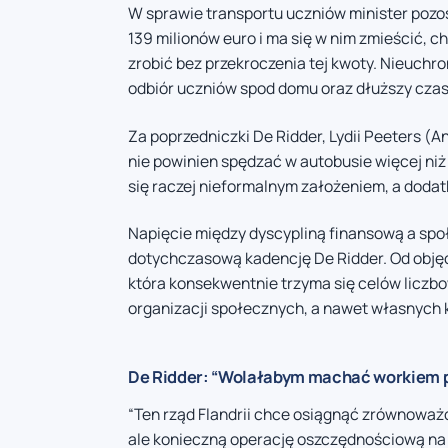
W sprawie transportu uczniów minister pozos
139 milionów euro i ma się w nim zmieścić, c
zrobić bez przekroczenia tej kwoty. Nieuchr
odbiór uczniów spod domu oraz dłuższy czas
Za poprzedniczki De Ridder, Lydii Peeters (
nie powinien spędzać w autobusie więcej niż 9
się raczej nieformalnym założeniem, a dodat
Napięcie między dyscypliną finansową a społ
dotychczasową kadencję De Ridder. Od objęci
która konsekwentnie trzyma się celów liczbow
organizacji społecznych, a nawet własnych 
De Ridder: “Wolałabym machać workiem 
“Ten rząd Flandrii chce osiągnąć zrównoważo
ale konieczną operację oszczędnościową na 