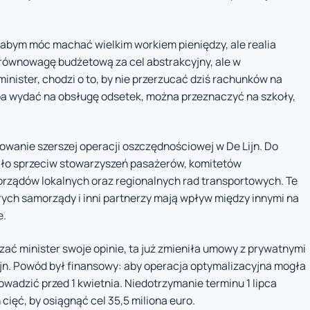
łabym móc machać wielkim workiem pieniędzy, ale realia
 równowagę budżetową za cel abstrakcyjny, ale w
 minister, chodzi o to, by nie przerzucać dziś rachunków na
zeba wydać na obsługę odsetek, można przeznaczyć na szkoły,
wanie szerszej operacji oszczędnościowej w De Lijn. Do
łało sprzeciw stowarzyszeń pasażerów, komitetów
ządów lokalnych oraz regionalnych rad transportowych. Te
rych samorządy i inni partnerzy mają wpływ między innymi na
e.
zać minister swoje opinie, ta już zmieniła umowy z prywatnymi
Lijn. Powód był finansowy: aby operacja optymalizacyjna mogła
rowadzić przed 1 kwietnia. Niedotrzymanie terminu 1 lipca
ięć, by osiągnąć cel 35,5 miliona euro.