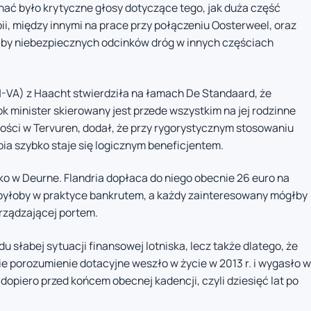
hać było krytyczne głosy dotyczące tego, jak duża część
pii, między innymi na prace przy połączeniu Oosterweel, oraz
ćby niebezpiecznych odcinków dróg w innych częściach
N-VA) z Haacht stwierdziła na łamach De Standaard, że
 minister skierowany jest przede wszystkim na jej rodzinne
ności w Tervuren, dodał, że przy rygorystycznym stosowaniu
ia szybko staje się logicznym beneficjentem.
ko w Deurne. Flandria dopłaca do niego obecnie 26 euro na
 byłoby w praktyce bankrutem, a każdy zainteresowany mógłby
rządzającej portem.
u słabej sytuacji finansowej lotniska, lecz także dlatego, że
ie porozumienie dotacyjne weszło w życie w 2013 r. i wygasło w
opiero przed końcem obecnej kadencji, czyli dziesięć lat po