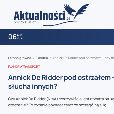
06
Aug
2026
Strona główna
Flandria
Annick De Ridder pod ostrzałem – czy f
/
/
FLANDRIA
TRANSPORT
Annick De Ridder pod ostrzałem 
słucha innych?
zaobserwuj nas
Czy Annick De Ridder (N-VA) rzeczywiście jest otwarta na uw
otoczenie? To pytanie powraca teraz ze szczególną siłą....
zaobserwuj nas