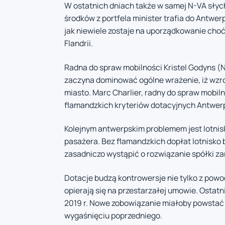
W ostatnich dniach także w samej N-VA słyc
środków z portfela minister trafia do Antwer
jak niewiele zostaje na uporządkowanie cho
Flandrii.
Radna do spraw mobilności Kristel Godyns (
zaczyna dominować ogólne wrażenie, iż wzrok
miasto. Marc Charlier, radny do spraw mobil
flamandzkich kryteriów dotacyjnych Antwerp
Kolejnym antwerpskim problemem jest lotnis
pasażera. Bez flamandzkich dopłat lotnisko
zasadniczo wystąpić o rozwiązanie spółki za
Dotacje budzą kontrowersje nie tylko z powod
opierają się na przestarzałej umowie. Ostatn
2019 r. Nowe zobowiązanie miałoby powstać d
wygaśnięciu poprzedniego.