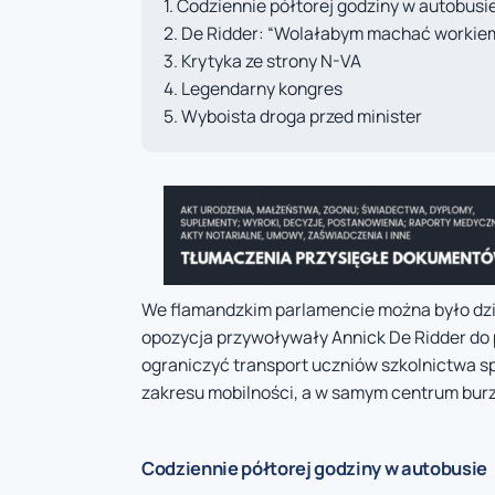
Codziennie półtorej godziny w autobusi
De Ridder: “Wolałabym machać workiem
Krytyka ze strony N-VA
Legendarny kongres
Wyboista droga przed minister
We flamandzkim parlamencie można było dziś
opozycja przywoływały Annick De Ridder do 
ograniczyć transport uczniów szkolnictwa sp
zakresu mobilności, a w samym centrum burz
Codziennie półtorej godziny w autobusie