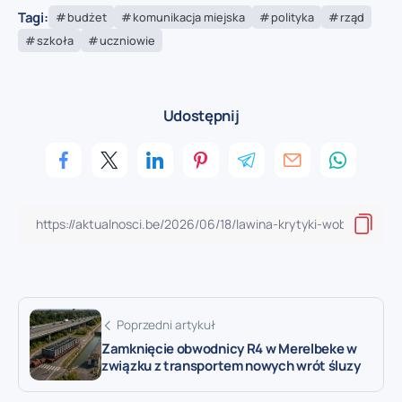
Tagi:
budżet
komunikacja miejska
polityka
rząd
szkoła
uczniowie
Udostępnij
Poprzedni artykuł
Zamknięcie obwodnicy R4 w Merelbeke w
związku z transportem nowych wrót śluzy