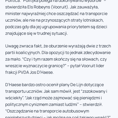
Politica. “Polityka polega na dokonywaniu wyborów” –
stwierdziła Els Robeyns (Vooruit). Jak zauważyła,
minister najwyraźniej chce oszczędzać na transporcie
uczniów, ale nie na przynoszących straty lotniskach,
podczas gdy dla jej ugrupowania priorytetem są dzieci
znajdujące się w trudnej sytuacji.
Uwagę zwraca fakt, że oburzenie wyrażają dwie z trzech
partii koalicyjnych. Dla opozycji to jednak zdecydowanie
za mało. “Czy i tym razem skończy się na słowach, czy
wreszcie wyznaczycie granicę?” – pytał Vooruit lider
frakcji PVDA Jos D’Haese.
D’Haese bardzo ostro ocenił plany De Lijn dotyczące
transportu uczniów. Jak sam mówił, jest “zszokowany i
wściekły”. “Jak rząd może zajmować się pieniędzmi i
politycznym cynizmem zamiast ludźmi” – stwierdził.
“Oszczędzanie na transporcie autobusowym
najsłabszych dzieci – jak można na coś takiego wpaść?”