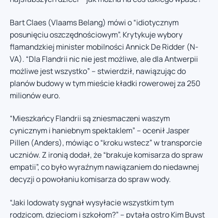
Bart Claes (Vlaams Belang) mówi o “idiotycznym
posunięciu oszczędnościowym”. Krytykuje wybory
flamandzkiej minister mobilności Annick De Ridder (N-
VA). “Dla Flandrii nic nie jest możliwe, ale dla Antwerpii
możliwe jest wszystko” – stwierdził, nawiązując do
planów budowy w tym mieście kładki rowerowej za 250
milionów euro.
“Mieszkańcy Flandrii są zniesmaczeni waszym
cynicznym i haniebnym spektaklem” – ocenił Jasper
Pillen (Anders), mówiąc o “kroku wstecz” w transporcie
uczniów. Z ironią dodał, że “brakuje komisarza do spraw
empatii”, co było wyraźnym nawiązaniem do niedawnej
decyzji o powołaniu komisarza do spraw wody.
“Jaki lodowaty sygnał wysyłacie wszystkim tym
rodzicom, dzieciom i szkołom?” – pytała ostro Kim Buyst