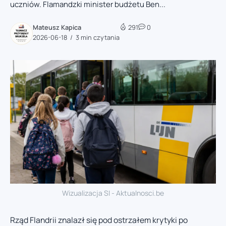
uczniów. Flamandzki minister budżetu Ben...
Mateusz Kapica
291
0
2026-06-18
3 min czytania
Wizualizacja SI - Aktualnosci.be
Rząd Flandrii znalazł się pod ostrzałem krytyki po