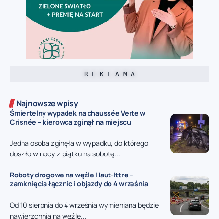
R E K L A M A
Najnowsze wpisy
Śmiertelny wypadek na chaussée Verte w
Crisnée – kierowca zginął na miejscu
Jedna osoba zginęła w wypadku, do którego
doszło w nocy z piątku na sobotę...
Roboty drogowe na węźle Haut-Ittre –
zamknięcia łącznic i objazdy do 4 września
Od 10 sierpnia do 4 września wymieniana będzie
nawierzchnia na węźle...