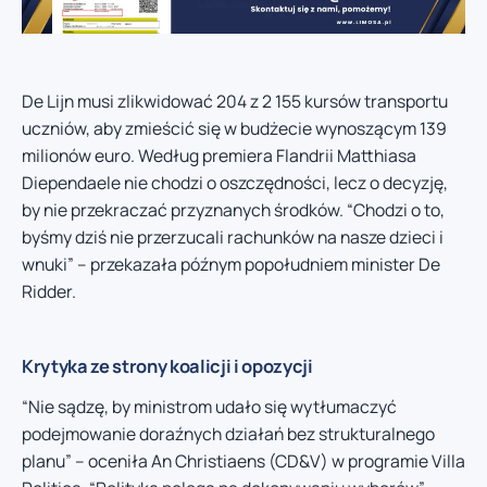
De Lijn musi zlikwidować 204 z 2 155 kursów transportu
uczniów, aby zmieścić się w budżecie wynoszącym 139
milionów euro. Według premiera Flandrii Matthiasa
Diependaele nie chodzi o oszczędności, lecz o decyzję,
by nie przekraczać przyznanych środków. “Chodzi o to,
byśmy dziś nie przerzucali rachunków na nasze dzieci i
wnuki” – przekazała późnym popołudniem minister De
Ridder.
Krytyka ze strony koalicji i opozycji
“Nie sądzę, by ministrom udało się wytłumaczyć
podejmowanie doraźnych działań bez strukturalnego
planu” – oceniła An Christiaens (CD&V) w programie Villa