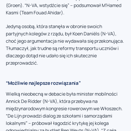
(Groen). “N-VA, wstydźcie się” – podsumował M’Hamed
Kasmi (Team Fouad Ahidar).
Jedyną osobą, która stanęła w obronie swoich
partyjnych kolegów z rządu, był Koen Daniëls (N-VA),
choć jego argumentacja nie wydawała się przekonująca.
Tłumaczył, jak trudne są reformy transportu uczniów i
dlaczego dotąd nie udało się ich skutecznie
przeprowadzić.
“Możliwie najlepsze rozwiązania”
Wielką nieobecną w debacie była minister mobilności
Annick De Ridder (N-VA), która przebywa na
międzynarodowym kongresie rowerowym we Włoszech.
“De Lijn prowadzi dialog ze szkołami i samorządami
lokalnymi” – próbował łagodzić krytykę jej kolega
odpowiedzialny za budżet Ben Weyts (N-VA). “Z całą