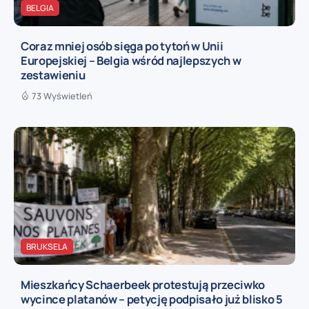
BELGIA
Coraz mniej osób sięga po tytoń w Unii
Europejskiej – Belgia wśród najlepszych w
zestawieniu
73 Wyświetleń
BRUKSELA
Mieszkańcy Schaerbeek protestują przeciwko
wycince platanów – petycję podpisało już blisko 5