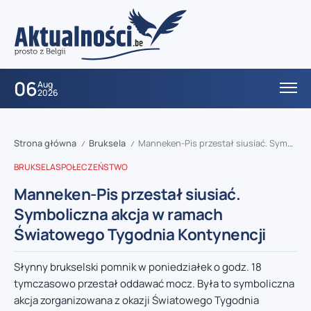
06
Aug
2026
Strona główna
Bruksela
Manneken-Pis przestał siusiać. Symboliczna akcja w ramach Światowego Tygodnia Kontynencji
/
/
BRUKSELA
SPOŁECZEŃSTWO
Manneken-Pis przestał siusiać.
Symboliczna akcja w ramach
Światowego Tygodnia Kontynencji
Słynny brukselski pomnik w poniedziałek o godz. 18
tymczasowo przestał oddawać mocz. Była to symboliczna
akcja zorganizowana z okazji Światowego Tygodnia