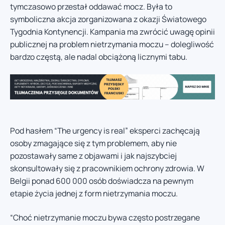
tymczasowo przestał oddawać mocz. Była to
symboliczna akcja zorganizowana z okazji Światowego
Tygodnia Kontynencji. Kampania ma zwrócić uwagę opinii
publicznej na problem nietrzymania moczu – dolegliwość
bardzo częstą, ale nadal obciążoną licznymi tabu.
Pod hasłem “The urgency is real” eksperci zachęcają
osoby zmagające się z tym problemem, aby nie
pozostawały same z objawami i jak najszybciej
skonsultowały się z pracownikiem ochrony zdrowia. W
Belgii ponad 600 000 osób doświadcza na pewnym
etapie życia jednej z form nietrzymania moczu.
“Choć nietrzymanie moczu bywa często postrzegane