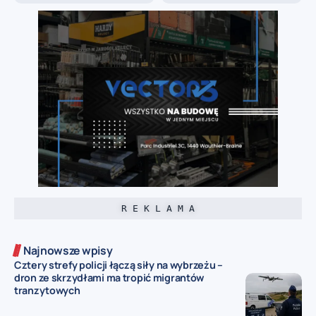
R E K L A M A
Najnowsze wpisy
Cztery strefy policji łączą siły na wybrzeżu –
dron ze skrzydłami ma tropić migrantów
tranzytowych