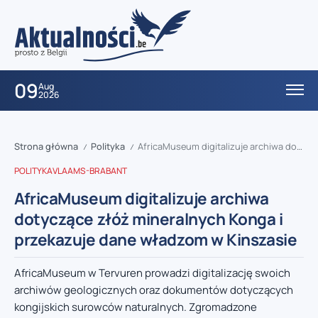
09
Aug
2026
Strona główna
Polityka
AfricaMuseum digitalizuje archiwa dotyczące złóż mineralnych Konga i przekazuje dane władzom w Kinszasie
/
/
POLITYKA
VLAAMS-BRABANT
AfricaMuseum digitalizuje archiwa
dotyczące złóż mineralnych Konga i
przekazuje dane władzom w Kinszasie
AfricaMuseum w Tervuren prowadzi digitalizację swoich
archiwów geologicznych oraz dokumentów dotyczących
kongijskich surowców naturalnych. Zgromadzone