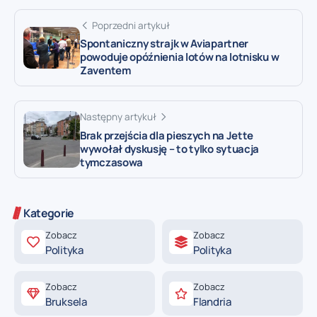
Poprzedni artykuł
Spontaniczny strajk w Aviapartner
powoduje opóźnienia lotów na lotnisku w
Zaventem
Następny artykuł
Brak przejścia dla pieszych na Jette
wywołał dyskusję – to tylko sytuacja
tymczasowa
Kategorie
Zobacz
Zobacz
Polityka
Polityka
Zobacz
Zobacz
Bruksela
Flandria