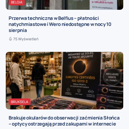
BELGIA
Przerwa techniczna w Belfius – płatności
natychmiastowe i Wero niedostępne w nocy 10
sierpnia
75 Wyświetleń
BRUKSELA
Brakuje okularów do obserwacji zaćmienia Słońca
– optycy ostrzegają przed zakupami w internecie