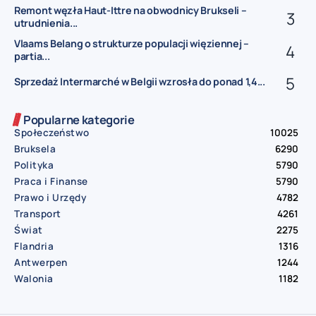
Remont węzła Haut-Ittre na obwodnicy Brukseli –
utrudnienia...
Vlaams Belang o strukturze populacji więziennej –
partia...
Sprzedaż Intermarché w Belgii wzrosła do ponad 1,4...
Popularne kategorie
Społeczeństwo
10025
Bruksela
6290
Polityka
5790
Praca i Finanse
5790
Prawo i Urzędy
4782
Transport
4261
Świat
2275
Flandria
1316
Antwerpen
1244
Walonia
1182