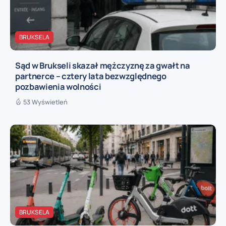
BRUKSELA
Sąd w Brukseli skazał mężczyznę za gwałt na
partnerce – cztery lata bezwzględnego
pozbawienia wolności
53 Wyświetleń
BRUKSELA