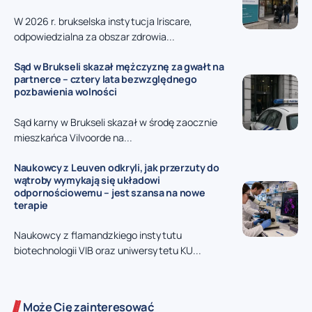
W 2026 r. brukselska instytucja Iriscare,
odpowiedzialna za obszar zdrowia...
Sąd w Brukseli skazał mężczyznę za gwałt na
partnerce – cztery lata bezwzględnego
pozbawienia wolności
Sąd karny w Brukseli skazał w środę zaocznie
mieszkańca Vilvoorde na...
Naukowcy z Leuven odkryli, jak przerzuty do
wątroby wymykają się układowi
odpornościowemu – jest szansa na nowe
terapie
Naukowcy z flamandzkiego instytutu
biotechnologii VIB oraz uniwersytetu KU...
Może Cię zainteresować