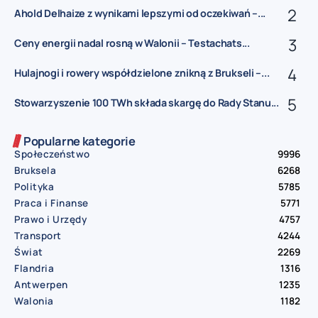
Ahold Delhaize z wynikami lepszymi od oczekiwań –...
Ceny energii nadal rosną w Walonii – Testachats...
Hulajnogi i rowery współdzielone znikną z Brukseli –...
Stowarzyszenie 100 TWh składa skargę do Rady Stanu...
Popularne kategorie
Społeczeństwo
9996
Bruksela
6268
Polityka
5785
Praca i Finanse
5771
Prawo i Urzędy
4757
Transport
4244
Świat
2269
Flandria
1316
Antwerpen
1235
Walonia
1182