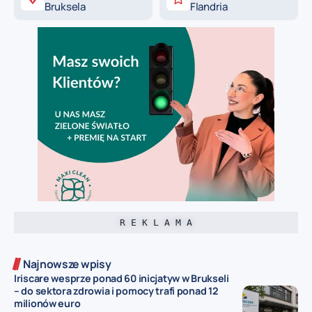
Bruksela
Flandria
R E K L A M A
Najnowsze wpisy
Iriscare wesprze ponad 60 inicjatyw w Brukseli
– do sektora zdrowia i pomocy trafi ponad 12
milionów euro