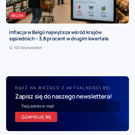
BELGIA
Inflacja w Belgii najwyższa wśród krajów
sąsiednich – 3,8 procent w drugim kwartale
103 Wyświetleń
BĄDŹ NA BIEŻĄCO Z AKTUALNOSCI.BE!
Zapisz się do naszego newslettera!
ZAPISUJĘ SIĘ