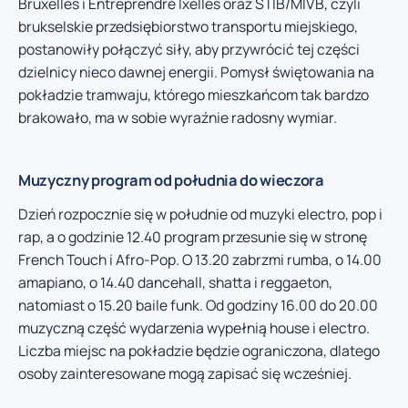
Bruxelles i Entreprendre Ixelles oraz STIB/MIVB, czyli
brukselskie przedsiębiorstwo transportu miejskiego,
postanowiły połączyć siły, aby przywrócić tej części
dzielnicy nieco dawnej energii. Pomysł świętowania na
pokładzie tramwaju, którego mieszkańcom tak bardzo
brakowało, ma w sobie wyraźnie radosny wymiar.
Muzyczny program od południa do wieczora
Dzień rozpocznie się w południe od muzyki electro, pop i
rap, a o godzinie 12.40 program przesunie się w stronę
French Touch i Afro-Pop. O 13.20 zabrzmi rumba, o 14.00
amapiano, o 14.40 dancehall, shatta i reggaeton,
natomiast o 15.20 baile funk. Od godziny 16.00 do 20.00
muzyczną część wydarzenia wypełnią house i electro.
Liczba miejsc na pokładzie będzie ograniczona, dlatego
osoby zainteresowane mogą zapisać się wcześniej.