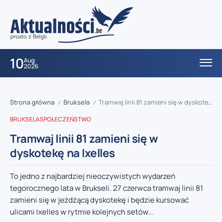
10
Aug
2026
Strona główna
Bruksela
Tramwaj linii 81 zamieni się w dyskotekę na Ixelles
/
/
BRUKSELA
SPOŁECZEŃSTWO
Tramwaj linii 81 zamieni się w
dyskotekę na Ixelles
To jedno z najbardziej nieoczywistych wydarzeń
tegorocznego lata w Brukseli. 27 czerwca tramwaj linii 81
zamieni się w jeżdżącą dyskotekę i będzie kursować
ulicami Ixelles w rytmie kolejnych setów...