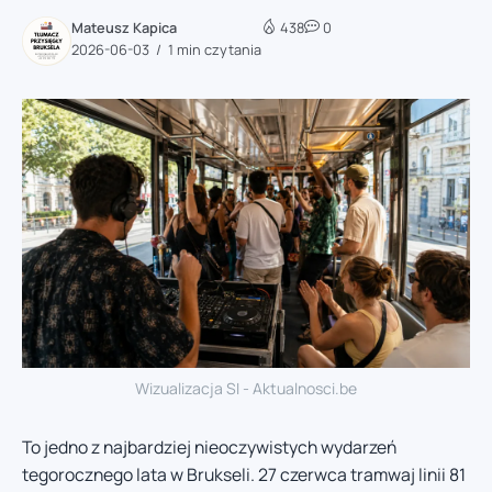
Mateusz Kapica
438
0
2026-06-03
1 min czytania
Wizualizacja SI - Aktualnosci.be
To jedno z najbardziej nieoczywistych wydarzeń
tegorocznego lata w Brukseli. 27 czerwca tramwaj linii 81