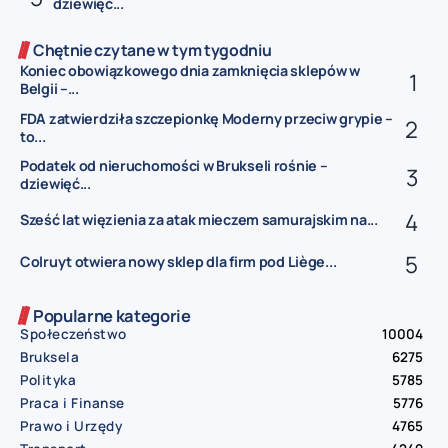
dziewięć...
Chętnie czytane w tym tygodniu
Koniec obowiązkowego dnia zamknięcia sklepów w
Belgii –...
FDA zatwierdziła szczepionkę Moderny przeciw grypie –
to...
Podatek od nieruchomości w Brukseli rośnie –
dziewięć...
Sześć lat więzienia za atak mieczem samurajskim na...
Colruyt otwiera nowy sklep dla firm pod Liège...
Popularne kategorie
Społeczeństwo
10004
Bruksela
6275
Polityka
5785
Praca i Finanse
5776
Prawo i Urzędy
4765