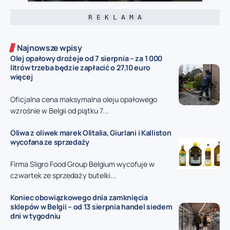
R E K L A M A
Najnowsze wpisy
Olej opałowy drożeje od 7 sierpnia – za 1 000
litrów trzeba będzie zapłacić o 27,10 euro
więcej
Oficjalna cena maksymalna oleju opałowego
wzrośnie w Belgii od piątku 7...
Oliwa z oliwek marek Olitalia, Giurlani i Kalliston
wycofana ze sprzedaży
Firma Sligro Food Group Belgium wycofuje w
czwartek ze sprzedaży butelki...
Koniec obowiązkowego dnia zamknięcia
sklepów w Belgii – od 13 sierpnia handel siedem
dni w tygodniu