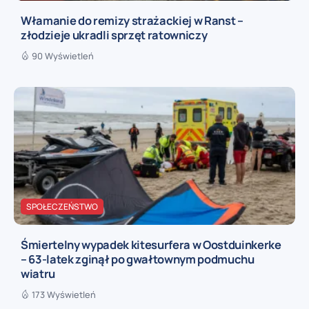
Włamanie do remizy strażackiej w Ranst –
złodzieje ukradli sprzęt ratowniczy
90 Wyświetleń
SPOŁECZEŃSTWO
Śmiertelny wypadek kitesurfera w Oostduinkerke
– 63-latek zginął po gwałtownym podmuchu
wiatru
173 Wyświetleń