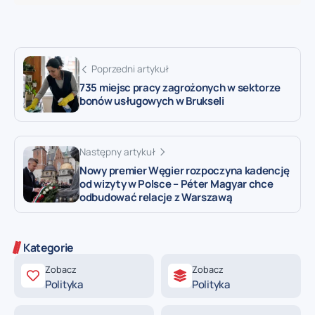
Poprzedni artykuł
735 miejsc pracy zagrożonych w sektorze
bonów usługowych w Brukseli
Następny artykuł
Nowy premier Węgier rozpoczyna kadencję
od wizyty w Polsce – Péter Magyar chce
odbudować relacje z Warszawą
Kategorie
Zobacz
Zobacz
Polityka
Polityka