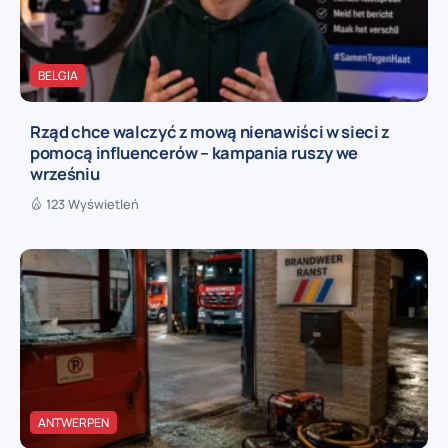
BELGIA
Rząd chce walczyć z mową nienawiści w sieci z
pomocą influencerów – kampania ruszy we
wrześniu
123 Wyświetleń
ANTWERPEN