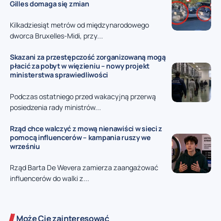
Gilles domaga się zmian
Kilkadziesiąt metrów od międzynarodowego
dworca Bruxelles-Midi, przy...
Skazani za przestępczość zorganizowaną mogą
płacić za pobyt w więzieniu – nowy projekt
ministerstwa sprawiedliwości
Podczas ostatniego przed wakacyjną przerwą
posiedzenia rady ministrów...
Rząd chce walczyć z mową nienawiści w sieci z
pomocą influencerów – kampania ruszy we
wrześniu
Rząd Barta De Wevera zamierza zaangażować
influencerów do walki z...
Może Cię zainteresować