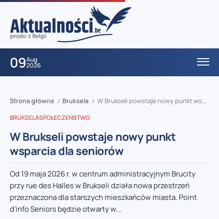
09
Aug
2026
Strona główna
Bruksela
W Brukseli powstaje nowy punkt wsparcia dla seniorów
/
/
BRUKSELA
SPOŁECZEŃSTWO
W Brukseli powstaje nowy punkt
wsparcia dla seniorów
Od 19 maja 2026 r. w centrum administracyjnym Brucity
przy rue des Halles w Brukseli działa nowa przestrzeń
przeznaczona dla starszych mieszkańców miasta. Point
d’info Seniors będzie otwarty w...