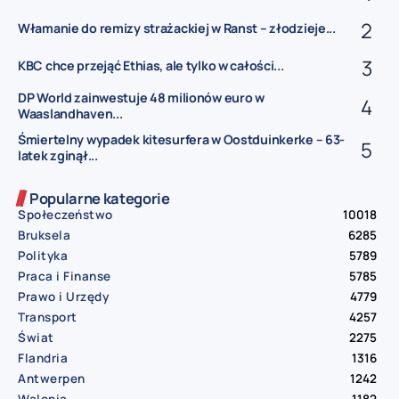
Włamanie do remizy strażackiej w Ranst – złodzieje...
KBC chce przejąć Ethias, ale tylko w całości...
DP World zainwestuje 48 milionów euro w
Waaslandhaven...
Śmiertelny wypadek kitesurfera w Oostduinkerke – 63-
latek zginął...
Popularne kategorie
Społeczeństwo
10018
Bruksela
6285
Polityka
5789
Praca i Finanse
5785
Prawo i Urzędy
4779
Transport
4257
Świat
2275
Flandria
1316
Antwerpen
1242
Walonia
1182