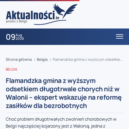
09
Aug
2026
Strona główna
Belgia
Flamandzka gmina z wyższym odsetkiem długotrwale chorych niż w Walonii – ekspert wskazuje na reformę zasiłków dla bezrobotnych
/
/
BELGIA
Flamandzka gmina z wyższym
odsetkiem długotrwale chorych niż w
Walonii – ekspert wskazuje na reformę
zasiłków dla bezrobotnych
Choć problem długotrwałych zwolnień chorobowych w
Belgii najczęściej kojarzony jest z Walonią, jedna z