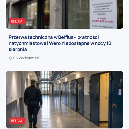
BELGIA
Przerwa techniczna w Belfius – płatności
natychmiastowe i Wero niedostępne w nocy 10
sierpnia
66 Wyświetleń
BELGIA