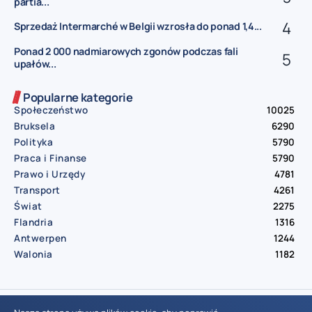
partia...
Sprzedaż Intermarché w Belgii wzrosła do ponad 1,4...
Ponad 2 000 nadmiarowych zgonów podczas fali
upałów...
Popularne kategorie
Społeczeństwo
10025
Bruksela
6290
Polityka
5790
Praca i Finanse
5790
Prawo i Urzędy
4781
Transport
4261
Świat
2275
Flandria
1316
Antwerpen
1244
Walonia
1182
© Aktualnosci.be – All Right Reserved 2016-2026