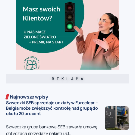
R E K L A M A
Najnowsze wpisy
Szwedzki SEB sprzedaje udziały w Euroclear –
Belgia może zwiększyć kontrolę nad grupą do
około 20 procent
Szwedzka grupa bankowa SEB zawarła umowę
dotyczącą sprzedaży pakietu 3,1...