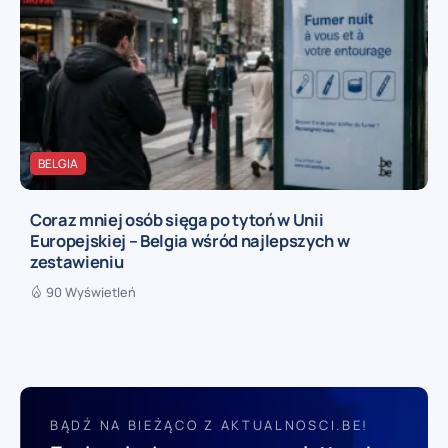
BELGIA
Coraz mniej osób sięga po tytoń w Unii
Europejskiej – Belgia wśród najlepszych w
zestawieniu
90 Wyświetleń
BĄDŹ NA BIEŻĄCO Z AKTUALNOSCI.BE!