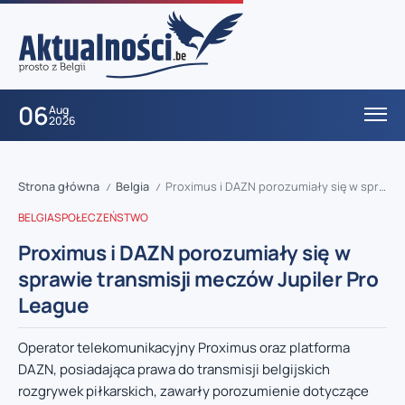
06
Aug
2026
Strona główna
Belgia
Proximus i DAZN porozumiały się w sprawie transmisji meczów Jupiler Pro League
/
/
BELGIA
SPOŁECZEŃSTWO
Proximus i DAZN porozumiały się w
sprawie transmisji meczów Jupiler Pro
League
Operator telekomunikacyjny Proximus oraz platforma
DAZN, posiadająca prawa do transmisji belgijskich
rozgrywek piłkarskich, zawarły porozumienie dotyczące