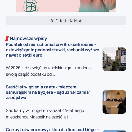
R E K L A M A
Najnowsze wpisy
Podatek od nieruchomości w Brukseli rośnie –
dziewięć gmin podnosi stawki, rachunki wyższe
nawet o setki euro
W 2026 r. dziewięć brukselskich gmin podnosi
swoją część podatku od...
Sześć lat więzienia za atak mieczem
samurajskim na fryzjera – sąd uznał zamiar
zabójstwa
Sąd karny w Tongeren skazał 44-letniego
mieszkańca Maaseik na sześć lat...
Colruyt otwiera nowy sklep dla firm pod Liège –