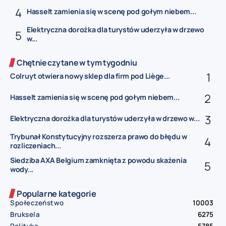
Hasselt zamienia się w scenę pod gołym niebem...
Elektryczna dorożka dla turystów uderzyła w drzewo
w...
Chętnie czytane w tym tygodniu
Colruyt otwiera nowy sklep dla firm pod Liège...
Hasselt zamienia się w scenę pod gołym niebem...
Elektryczna dorożka dla turystów uderzyła w drzewo w...
Trybunał Konstytucyjny rozszerza prawo do błędu w
rozliczeniach...
Siedziba AXA Belgium zamknięta z powodu skażenia
wody...
Popularne kategorie
Społeczeństwo
10003
Bruksela
6275
Polityka
5785