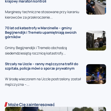
krajowy maraton kontroli
Marginesy techniczne stosowane przy karaniu
kierowców za przekroczenie...
70 lat od katastrofy w Marcinelle – gminy
Begijnendijk i Tremelo upamiętniają swoich
górników
Gminy Begijnendijk i Tremelo obchodzą
siedemdziesiątą rocznicę katastrofy...
Strzały na Uccle – ranny mężczyzna trafił do
szpitala, policja mówi o sporze prywatnym
W środę wieczorem na Uccle postrzelony został
mężczyzna –...
Może Cię zainteresować