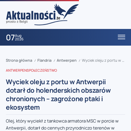
07
Aug
2026
Strona główna
Flandria
Antwerpen
Wyciek oleju z portu w Antwerpii dotarł do holenderskich obszarów chronionych – zagrożone ptaki i ekosystem
/
/
/
ANTWERPEN
SPOŁECZEŃSTWO
Wyciek oleju z portu w Antwerpii
dotarł do holenderskich obszarów
chronionych – zagrożone ptaki i
ekosystem
Olej, który wyciekł z tankowca armatora MSC w porcie w
Antwerpii, dotarł do cennych przyrodniczo terenów w