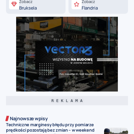
Zobacz
Zobacz
Bruksela
Flandria
R E K L A M A
Najnowsze wpisy
Techniczne marginesy błędu przy pomiarze
prędkości pozostają bez zmian – w weekend