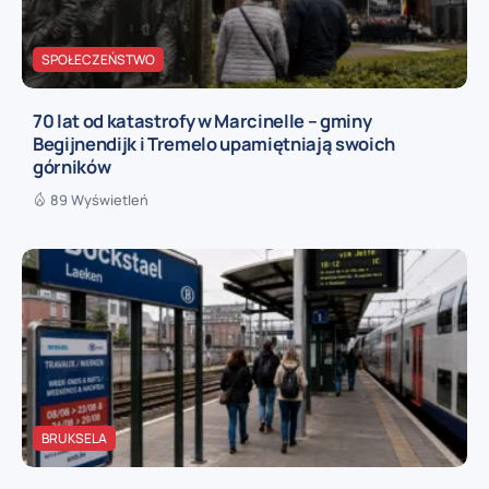
SPOŁECZEŃSTWO
70 lat od katastrofy w Marcinelle – gminy
Begijnendijk i Tremelo upamiętniają swoich
górników
89 Wyświetleń
BRUKSELA