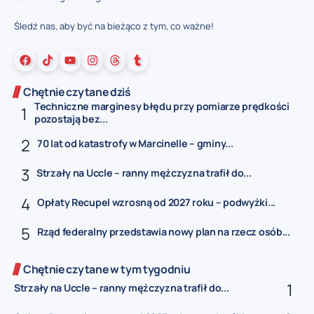
Śledź nas, aby być na bieżąco z tym, co ważne!
Chętnie czytane dziś
Techniczne marginesy błędu przy pomiarze prędkości
pozostają bez...
70 lat od katastrofy w Marcinelle – gminy...
Strzały na Uccle – ranny mężczyzna trafił do...
Opłaty Recupel wzrosną od 2027 roku – podwyżki...
Rząd federalny przedstawia nowy plan na rzecz osób...
Chętnie czytane w tym tygodniu
Strzały na Uccle – ranny mężczyzna trafił do...