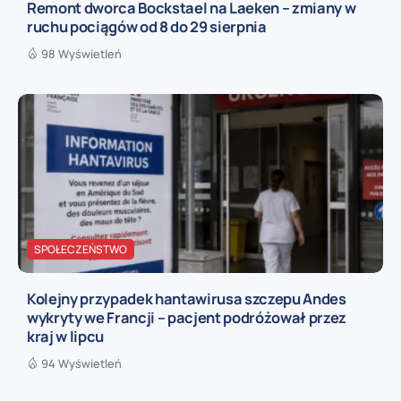
Remont dworca Bockstael na Laeken – zmiany w
ruchu pociągów od 8 do 29 sierpnia
98 Wyświetleń
SPOŁECZEŃSTWO
Kolejny przypadek hantawirusa szczepu Andes
wykryty we Francji – pacjent podróżował przez
kraj w lipcu
94 Wyświetleń