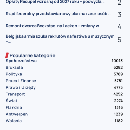
Opłaty Recupel wzrosną od 2027 roku – podwyżki...
Rząd federalny przedstawia nowy plan na rzecz osób...
Remont dworca Bockstael na Laeken – zmiany w...
Belgijska armia szuka rekrutów na festiwalu muzycznym
–...
Popularne kategorie
Społeczeństwo
10013
Bruksela
6282
Polityka
5789
Praca i Finanse
5781
Prawo i Urzędy
4775
Transport
4252
Świat
2274
Flandria
1316
Antwerpen
1239
Walonia
1182