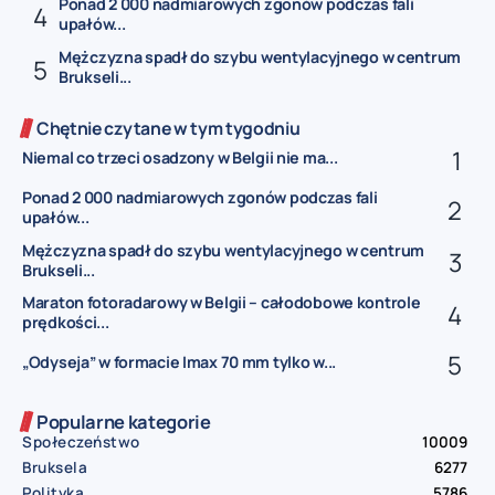
Ponad 2 000 nadmiarowych zgonów podczas fali
upałów...
Mężczyzna spadł do szybu wentylacyjnego w centrum
Brukseli...
Chętnie czytane w tym tygodniu
Niemal co trzeci osadzony w Belgii nie ma...
Ponad 2 000 nadmiarowych zgonów podczas fali
upałów...
Mężczyzna spadł do szybu wentylacyjnego w centrum
Brukseli...
Maraton fotoradarowy w Belgii – całodobowe kontrole
prędkości...
„Odyseja” w formacie Imax 70 mm tylko w...
Popularne kategorie
Społeczeństwo
10009
Bruksela
6277
Polityka
5786