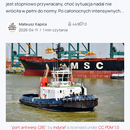
jest stopniowo przywracany, choć sytuacja nadal nie
wróciła w pełni do normy. Po całonocnych intensywnych...
Mateusz Kapica
449
0
2026-04-11
1 min czytania
"
port antwerp (28)
" by
indyraf
is licensed under
CC PDM 1.0