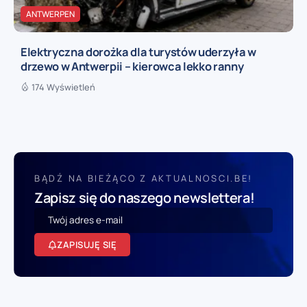
ANTWERPEN
Elektryczna dorożka dla turystów uderzyła w
drzewo w Antwerpii – kierowca lekko ranny
174 Wyświetleń
BĄDŹ NA BIEŻĄCO Z AKTUALNOSCI.BE!
Zapisz się do naszego newslettera!
ZAPISUJĘ SIĘ