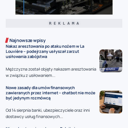
R E K L A M A
Najnowsze wpisy
Nakaz aresztowania po ataku nożem w La
Louvière – podejrzany usłyszał zarzut
usiłowania zabójstwa
Mężczyzna został objęty nakazem aresztowania
w związku z usiłowaniem...
Nowe zasady dla umów finansowych
zawieranych przez internet – chatbot nie może
być jedynym rozmówcą
Od 14 sierpnia banki, ubezpieczyciele oraz inni
dostawcy usług finansowych...