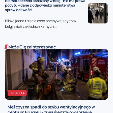
Niemal co trzeci osadzony w Belgii nie ma prawa
pobytu – dane z odpowiedzi ministerstwa
sprawiedliwości
Blisko jedna trzecia osób przebywających w
belgijskich zakładach karnych...
Może Cię zainteresować
BRUKSELA
Mężczyzna spadł do szybu wentylacyjnego w
centrum Brukseli – trwa śledztwo w sprawie