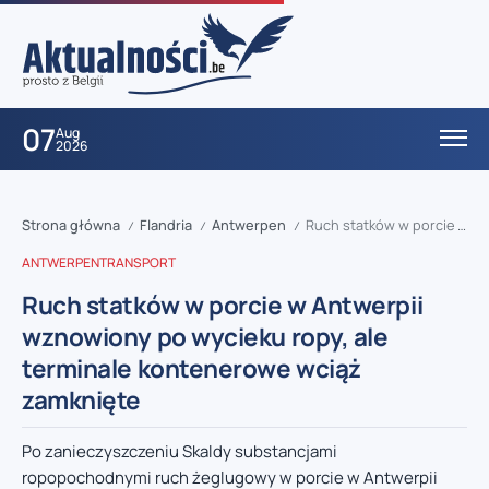
07
Aug
2026
Strona główna
Flandria
Antwerpen
Ruch statków w porcie w Antwerpii wznowiony po wycieku ropy, ale terminale kontenerowe wciąż zamknięte
/
/
/
ANTWERPEN
TRANSPORT
Ruch statków w porcie w Antwerpii
wznowiony po wycieku ropy, ale
terminale kontenerowe wciąż
zamknięte
Po zanieczyszczeniu Skaldy substancjami
ropopochodnymi ruch żeglugowy w porcie w Antwerpii