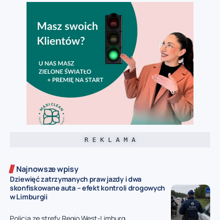
R E K L A M A
Najnowsze wpisy
Dziewięć zatrzymanych praw jazdy i dwa
skonfiskowane auta – efekt kontroli drogowych
w Limburgii
Policja ze strefy Regio West-Limburg