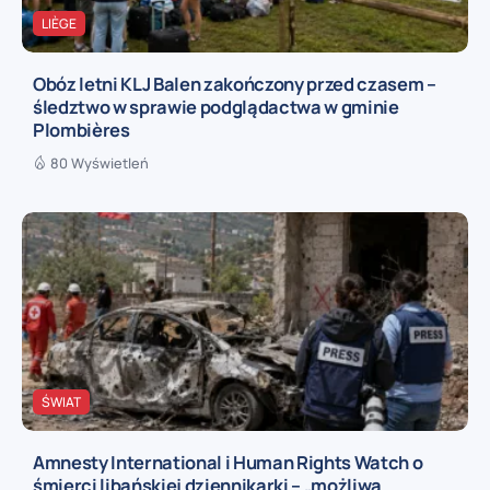
LIÈGE
Obóz letni KLJ Balen zakończony przed czasem –
śledztwo w sprawie podglądactwa w gminie
Plombières
80 Wyświetleń
ŚWIAT
Amnesty International i Human Rights Watch o
śmierci libańskiej dziennikarki – „możliwa