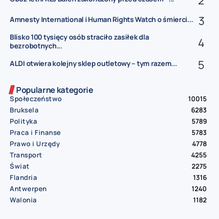
Amnesty International i Human Rights Watch o śmierci...
Blisko 100 tysięcy osób straciło zasiłek dla
bezrobotnych...
ALDI otwiera kolejny sklep outletowy – tym razem...
Popularne kategorie
Społeczeństwo
10015
Bruksela
6283
Polityka
5789
Praca i Finanse
5783
Prawo i Urzędy
4778
Transport
4255
Świat
2275
Flandria
1316
Antwerpen
1240
Walonia
1182