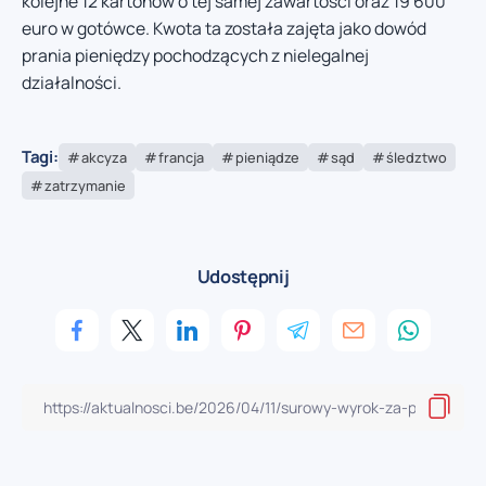
kolejne 12 kartonów o tej samej zawartości oraz 19 600
euro w gotówce. Kwota ta została zajęta jako dowód
prania pieniędzy pochodzących z nielegalnej
działalności.
Tagi:
akcyza
francja
pieniądze
sąd
śledztwo
zatrzymanie
Udostępnij