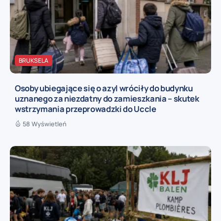
BRUKSELA
Osoby ubiegające się o azyl wróciły do budynku
uznanego za niezdatny do zamieszkania – skutek
wstrzymania przeprowadzki do Uccle
58 Wyświetleń