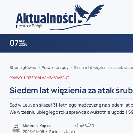
07
Aug
2026
Strona główna
Prawo i Urzędy
Siedem lat więzienia za atak śrub
/
/
PRAWO I URZĘDY
VLAAMS-BRABANT
Siedem lat więzienia za atak śrub
Sąd w Leuven skazał 31-letniego mężczyznę na siedem lat
zaobserwuj nas
We wrześniu ubiegłego roku sprawca dwukrotnie ugodził 59-
zaobserwuj nas
Mateusz Kapica
468
0
2026-04-08
2 min czytania