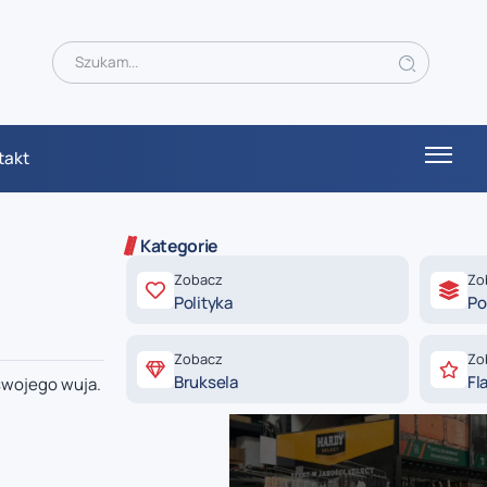
takt
Kategorie
Zobacz
Zo
Polityka
Po
Zobacz
Zo
Bruksela
Fl
swojego wuja.