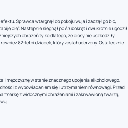
efektu. Sprawca wtargnął do pokoju wuja i zaczął go bić,
abiję cię”. Następnie sięgnął po śrubokręt i dwukrotnie ugodził
żniejszych obrażeń tylko dlatego, że ciosy nie uszkodziły
ł również 82-letni dziadek, który został uderzony. Ostatecznie
astali mężczyznę w stanie znacznego upojenia alkoholowego.
udności z wypowiadaniem się i utrzymaniem równowagi. Przed
 partnerkę z widocznymi obrażeniami i zakrwawioną twarzą,
 wuj.