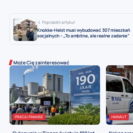
Poprzedni artykuł
Knokke-Heist musi wybudować 307 mieszkań
socjalnych – „To ambitne, ale realne zadanie”
Może Cię zainteresować
PRACA I FINANSE
HAINAUT