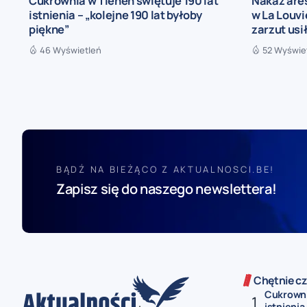
Cukrownia w Tienen świętuje 190 lat
Nakaz are
istnienia – „kolejne 190 lat byłoby
w La Louvi
piękne”
zarzut us
46 Wyświetleń
52 Wyświe
BĄDŹ NA BIEŻĄCO Z AKTUALNOSCI.BE!
Zapisz się do naszego newslettera!
Chętnie cz
Cukrowni
istnienia 