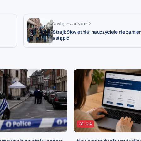
Następny artykuł
Strajk 9 kwietnia: nauczyciele nie zamie
ustąpić
BELGIA