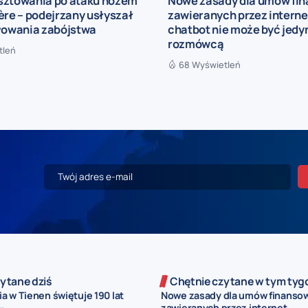
sztowania po ataku nożem
Nowe zasady dla umów fi
ère – podejrzany usłyszał
zawieranych przez interne
iłowania zabójstwa
chatbot nie może być jed
rozmówcą
tleń
68 Wyświetleń
ytane dziś
Chętnie czytane w tym tyg
a w Tienen świętuje 190 lat
Nowe zasady dla umów finanso
–...
zawieranych przez internet...