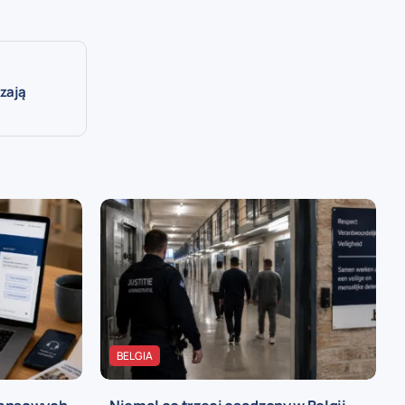
rzają
BELGIA