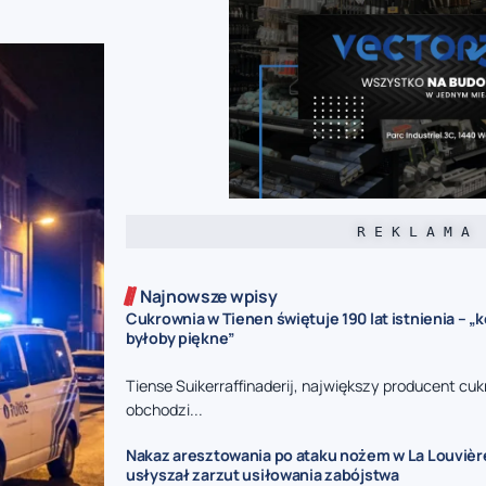
R E K L A M A
Najnowsze wpisy
Cukrownia w Tienen świętuje 190 lat istnienia – „k
byłoby piękne”
Tiense Suikerraffinaderij, największy producent cukr
obchodzi...
Nakaz aresztowania po ataku nożem w La Louvièr
usłyszał zarzut usiłowania zabójstwa