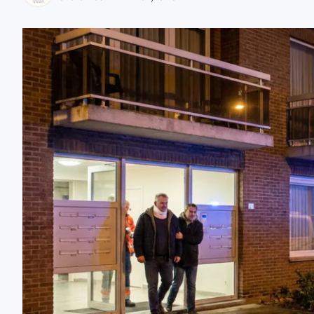
zaobserwuj nas
zaobserwuj nas
zaobserwuj nas
zaobserwuj nas