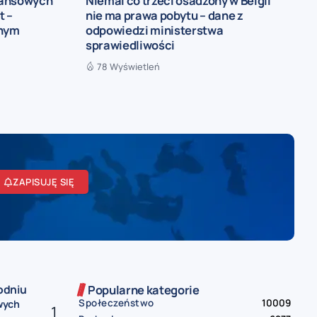
nansowych
Niemal co trzeci osadzony w Belgii
t –
nie ma prawa pobytu – dane z
ynym
odpowiedzi ministerstwa
sprawiedliwości
78 Wyświetleń
ZAPISUJĘ SIĘ
odniu
Popularne kategorie
Społeczeństwo
10009
wych