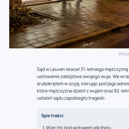
Wizua
Sąd w Leuven skazał 31-letniego mężczyznę
usiłowanie zabójstwa swojego wuja. We wrze
śrubokrętem w szyję, kierując pod jego adre
które mężczyzna dzielił z wujem oraz 82-letn
ustaleń sądu zapobiegło tragedii.
Spis treści
Wieczór pod wpływem alkoholu