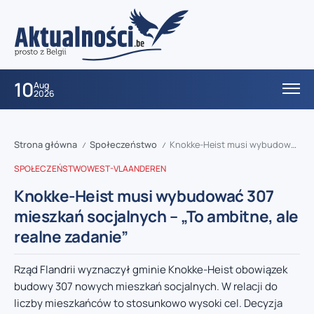
10
Aug
2026
Strona główna
Społeczeństwo
Knokke-Heist musi wybudować 307 mieszkań socjalnych – „To ambitne, ale realne zadanie”
/
/
SPOŁECZEŃSTWO
WEST-VLAANDEREN
Knokke-Heist musi wybudować 307
mieszkań socjalnych – „To ambitne, ale
realne zadanie”
Rząd Flandrii wyznaczył gminie Knokke-Heist obowiązek
budowy 307 nowych mieszkań socjalnych. W relacji do
liczby mieszkańców to stosunkowo wysoki cel. Decyzja