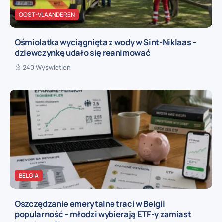
OOST-VLAANDEREN
Ośmiolatka wyciągnięta z wody w Sint-Niklaas –
dziewczynkę udało się reanimować
240 Wyświetleń
BELGIA
Oszczędzanie emerytalne traci w Belgii
popularność – młodzi wybierają ETF-y zamiast