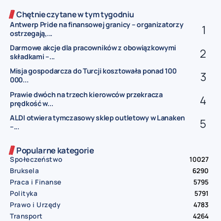
Chętnie czytane w tym tygodniu
Antwerp Pride na finansowej granicy – organizatorzy
ostrzegają,...
Darmowe akcje dla pracowników z obowiązkowymi
składkami –...
Misja gospodarcza do Turcji kosztowała ponad 100
000...
Prawie dwóch na trzech kierowców przekracza
prędkość w...
ALDI otwiera tymczasowy sklep outletowy w Lanaken
–...
Popularne kategorie
Społeczeństwo
10027
Bruksela
6290
Praca i Finanse
5795
Polityka
5791
Prawo i Urzędy
4783
Transport
4264