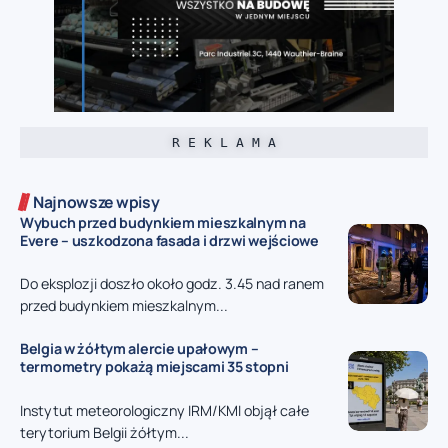
R E K L A M A
Najnowsze wpisy
Wybuch przed budynkiem mieszkalnym na
Evere – uszkodzona fasada i drzwi wejściowe
Do eksplozji doszło około godz. 3.45 nad ranem
przed budynkiem mieszkalnym...
Belgia w żółtym alercie upałowym –
termometry pokażą miejscami 35 stopni
Instytut meteorologiczny IRM/KMI objął całe
terytorium Belgii żółtym...