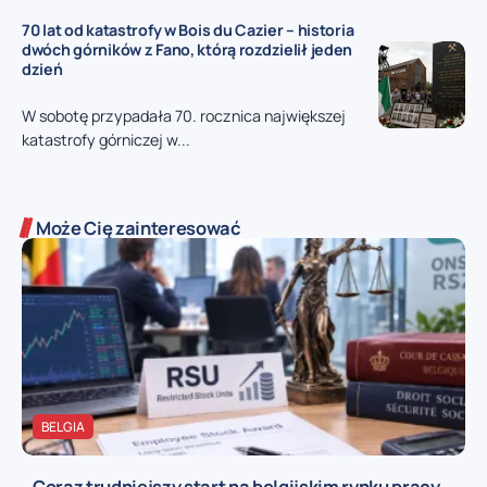
70 lat od katastrofy w Bois du Cazier – historia
dwóch górników z Fano, którą rozdzielił jeden
dzień
W sobotę przypadała 70. rocznica największej
katastrofy górniczej w...
Może Cię zainteresować
BELGIA
Coraz trudniejszy start na belgijskim rynku pracy –