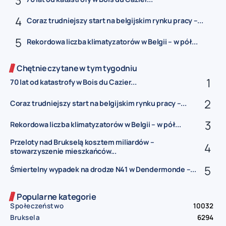
Coraz trudniejszy start na belgijskim rynku pracy –...
Rekordowa liczba klimatyzatorów w Belgii – w pół...
Chętnie czytane w tym tygodniu
70 lat od katastrofy w Bois du Cazier...
Coraz trudniejszy start na belgijskim rynku pracy –...
Rekordowa liczba klimatyzatorów w Belgii – w pół...
Przeloty nad Brukselą kosztem miliardów –
stowarzyszenie mieszkańców...
Śmiertelny wypadek na drodze N41 w Dendermonde –...
Popularne kategorie
Społeczeństwo
10032
Bruksela
6294