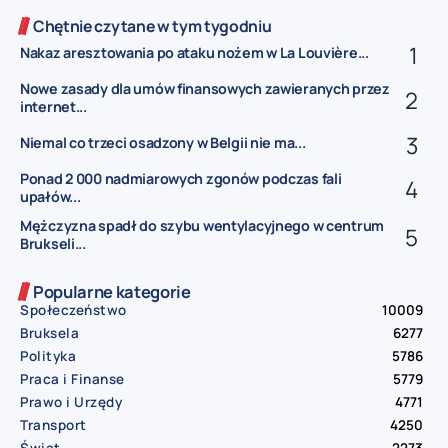
Chętnie czytane w tym tygodniu
Nakaz aresztowania po ataku nożem w La Louvière...
Nowe zasady dla umów finansowych zawieranych przez
internet...
Niemal co trzeci osadzony w Belgii nie ma...
Ponad 2 000 nadmiarowych zgonów podczas fali
upałów...
Mężczyzna spadł do szybu wentylacyjnego w centrum
Brukseli...
Popularne kategorie
Społeczeństwo
10009
Bruksela
6277
Polityka
5786
Praca i Finanse
5779
Prawo i Urzędy
4771
Transport
4250
Świat
2273