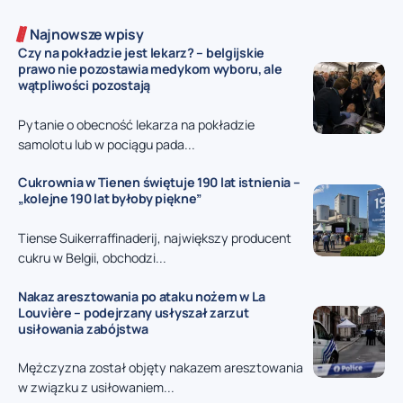
Najnowsze wpisy
Czy na pokładzie jest lekarz? – belgijskie
prawo nie pozostawia medykom wyboru, ale
wątpliwości pozostają
Pytanie o obecność lekarza na pokładzie
samolotu lub w pociągu pada...
Cukrownia w Tienen świętuje 190 lat istnienia –
„kolejne 190 lat byłoby piękne”
Tiense Suikerraffinaderij, największy producent
cukru w Belgii, obchodzi...
Nakaz aresztowania po ataku nożem w La
Louvière – podejrzany usłyszał zarzut
usiłowania zabójstwa
Mężczyzna został objęty nakazem aresztowania
w związku z usiłowaniem...