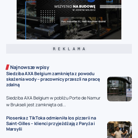
R E K L A M A
Najnowsze wpisy
Siedziba AXA Belgium zamknięta z powodu
skażenia wody – pracownicy przeszli na pracę
zdalną
Siedziba AXA Belgium w pobliżu Porte de Namur
w Brukseli jest zamknięta od...
Piosenka z TikToka odmieniła los pizzerii na
Saint-Gilles – klienci przyjeżdżają z Paryża i
Marsylii