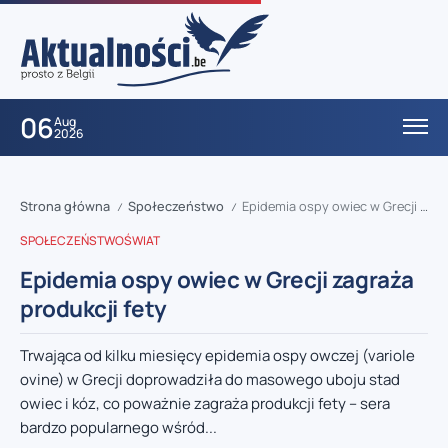
06
Aug
2026
Strona główna
Społeczeństwo
Epidemia ospy owiec w Grecji zagraża produkcji fety
/
/
SPOŁECZEŃSTWO
ŚWIAT
Epidemia ospy owiec w Grecji zagraża
produkcji fety
Trwająca od kilku miesięcy epidemia ospy owczej (variole
ovine) w Grecji doprowadziła do masowego uboju stad
owiec i kóz, co poważnie zagraża produkcji fety – sera
bardzo popularnego wśród...