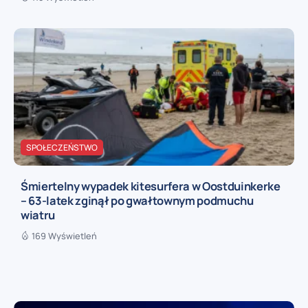
SPOŁECZEŃSTWO
Śmiertelny wypadek kitesurfera w Oostduinkerke
– 63-latek zginął po gwałtownym podmuchu
wiatru
169 Wyświetleń