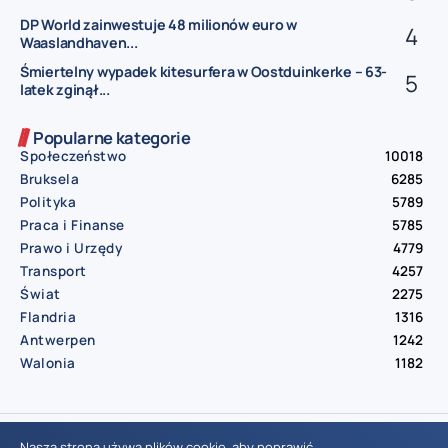
DP World zainwestuje 48 milionów euro w
Waaslandhaven...
Śmiertelny wypadek kitesurfera w Oostduinkerke – 63-
latek zginął...
Popularne kategorie
Społeczeństwo
10018
Bruksela
6285
Polityka
5789
Praca i Finanse
5785
Prawo i Urzędy
4779
Transport
4257
Świat
2275
Flandria
1316
Antwerpen
1242
Walonia
1182
© Aktualnosci.be – All Right Reserved 2016-2026
Nasza strona używa plików cookie, aby poprawić