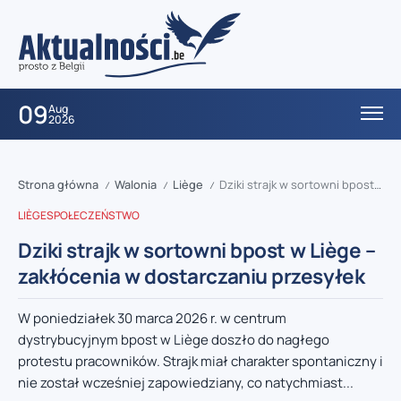
09
Aug
2026
Strona główna
Walonia
Liège
Dziki strajk w sortowni bpost w Liège – zakłócenia w dostarczaniu przesyłek
/
/
/
LIÈGE
SPOŁECZEŃSTWO
Dziki strajk w sortowni bpost w Liège –
zakłócenia w dostarczaniu przesyłek
W poniedziałek 30 marca 2026 r. w centrum
dystrybucyjnym bpost w Liège doszło do nagłego
protestu pracowników. Strajk miał charakter spontaniczny i
nie został wcześniej zapowiedziany, co natychmiast...