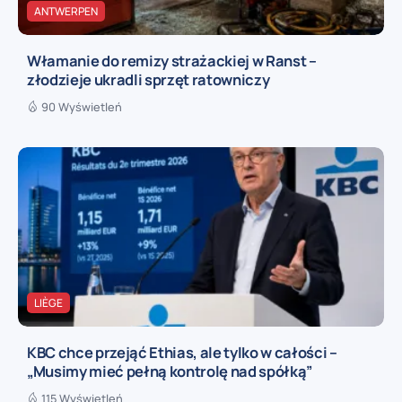
ANTWERPEN
Włamanie do remizy strażackiej w Ranst –
złodzieje ukradli sprzęt ratowniczy
90 Wyświetleń
LIÈGE
KBC chce przejąć Ethias, ale tylko w całości –
„Musimy mieć pełną kontrolę nad spółką”
115 Wyświetleń