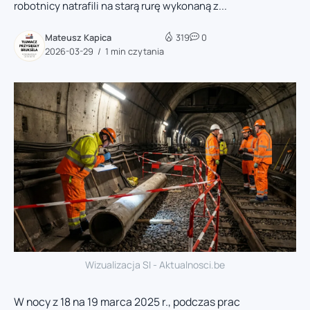
robotnicy natrafili na starą rurę wykonaną z...
Mateusz Kapica
319
0
2026-03-29
1 min czytania
Wizualizacja SI - Aktualnosci.be
W nocy z 18 na 19 marca 2025 r., podczas prac