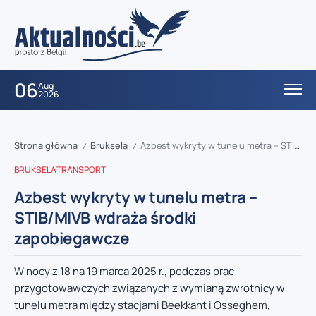
06
Aug
2026
Strona główna
Bruksela
Azbest wykryty w tunelu metra – STIB/MIVB wdraża środki zapobiegawcze
/
/
BRUKSELA
TRANSPORT
Azbest wykryty w tunelu metra –
STIB/MIVB wdraża środki
zapobiegawcze
W nocy z 18 na 19 marca 2025 r., podczas prac
przygotowawczych związanych z wymianą zwrotnicy w
tunelu metra między stacjami Beekkant i Osseghem,