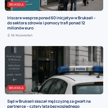
BRUKSELA
Iriscare wesprze ponad 60 inicjatyw w Brukseli –
do sektora zdrowia i pomocy trafi ponad 12
milionów euro
56 Wyświetleń
BRUKSELA
Sąd w Brukseli skazał mężczyznę za gwałt na
partnerce – cztery lata bezwzględnego