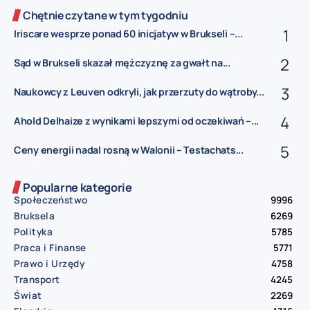
Chętnie czytane w tym tygodniu
Iriscare wesprze ponad 60 inicjatyw w Brukseli –...
Sąd w Brukseli skazał mężczyznę za gwałt na...
Naukowcy z Leuven odkryli, jak przerzuty do wątroby...
Ahold Delhaize z wynikami lepszymi od oczekiwań –...
Ceny energii nadal rosną w Walonii – Testachats...
Popularne kategorie
Społeczeństwo
9996
Bruksela
6269
Polityka
5785
Praca i Finanse
5771
Prawo i Urzędy
4758
Transport
4245
Świat
2269