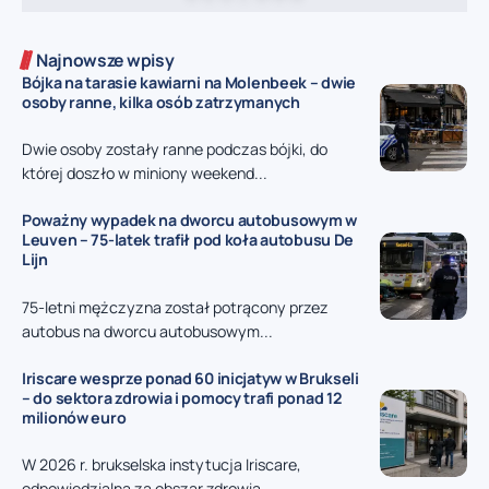
Najnowsze wpisy
Bójka na tarasie kawiarni na Molenbeek – dwie
osoby ranne, kilka osób zatrzymanych
Dwie osoby zostały ranne podczas bójki, do
której doszło w miniony weekend...
Poważny wypadek na dworcu autobusowym w
Leuven – 75-latek trafił pod koła autobusu De
Lijn
75-letni mężczyzna został potrącony przez
autobus na dworcu autobusowym...
Iriscare wesprze ponad 60 inicjatyw w Brukseli
– do sektora zdrowia i pomocy trafi ponad 12
milionów euro
W 2026 r. brukselska instytucja Iriscare,
odpowiedzialna za obszar zdrowia...