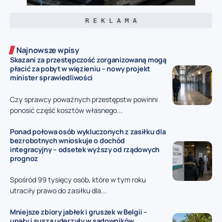
R E K L A M A
Najnowsze wpisy
Skazani za przestępczość zorganizowaną mogą
płacić za pobyt w więzieniu – nowy projekt
minister sprawiedliwości
Czy sprawcy poważnych przestępstw powinni
ponosić część kosztów własnego...
Ponad połowa osób wykluczonych z zasiłku dla
bezrobotnych wnioskuje o dochód
integracyjny – odsetek wyższy od rządowych
prognoz
Spośród 99 tysięcy osób, które w tym roku
utraciły prawo do zasiłku dla...
Mniejsze zbiory jabłek i gruszek w Belgii –
upały i susza uderzyły w sadowników