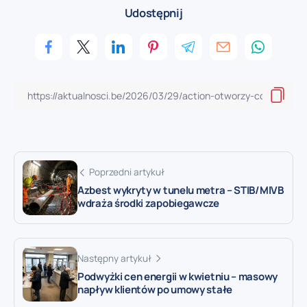
Udostępnij
Poprzedni artykuł
Azbest wykryty w tunelu metra – STIB/MIVB
wdraża środki zapobiegawcze
Następny artykuł
Podwyżki cen energii w kwietniu – masowy
napływ klientów po umowy stałe