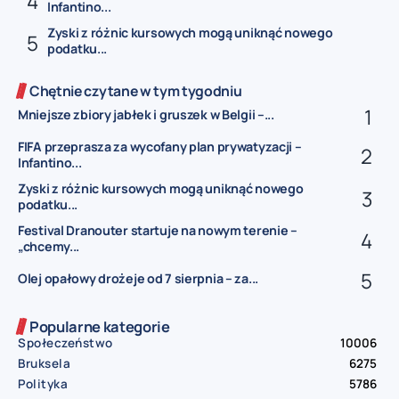
Infantino...
Zyski z różnic kursowych mogą uniknąć nowego
podatku...
Chętnie czytane w tym tygodniu
Mniejsze zbiory jabłek i gruszek w Belgii –...
FIFA przeprasza za wycofany plan prywatyzacji –
Infantino...
Zyski z różnic kursowych mogą uniknąć nowego
podatku...
Festival Dranouter startuje na nowym terenie –
„chcemy...
Olej opałowy drożeje od 7 sierpnia – za...
Popularne kategorie
Społeczeństwo
10006
Bruksela
6275
Polityka
5786