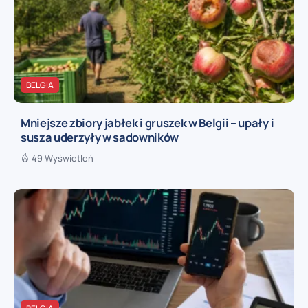
BELGIA
Mniejsze zbiory jabłek i gruszek w Belgii – upały i
susza uderzyły w sadowników
49 Wyświetleń