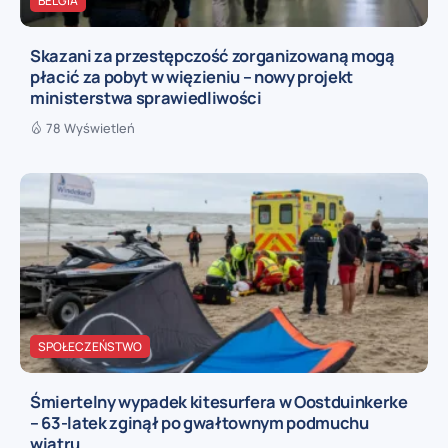
BELGIA
Skazani za przestępczość zorganizowaną mogą
płacić za pobyt w więzieniu – nowy projekt
ministerstwa sprawiedliwości
78 Wyświetleń
SPOŁECZEŃSTWO
Śmiertelny wypadek kitesurfera w Oostduinkerke
– 63-latek zginął po gwałtownym podmuchu
wiatru