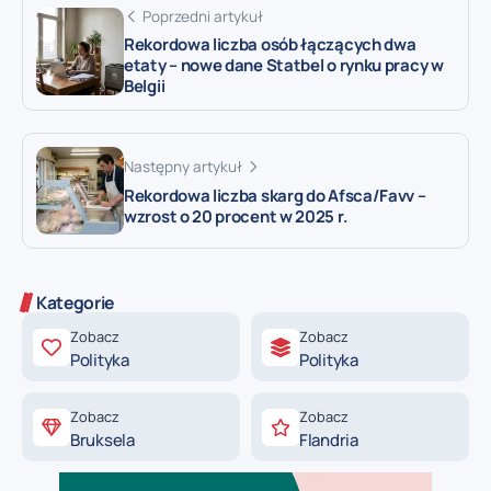
Poprzedni artykuł
Rekordowa liczba osób łączących dwa
etaty – nowe dane Statbel o rynku pracy w
Belgii
Następny artykuł
Rekordowa liczba skarg do Afsca/Favv –
wzrost o 20 procent w 2025 r.
Kategorie
Zobacz
Zobacz
Polityka
Polityka
Zobacz
Zobacz
Bruksela
Flandria