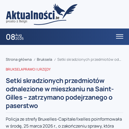
08
Aug
2026
Strona główna
Bruksela
Setki skradzionych przedmiotów odnalezione w mieszkaniu na Saint-Gilles – zatrzymano podejrzanego o paserstwo
/
/
BRUKSELA
PRAWO I URZĘDY
Setki skradzionych przedmiotów
odnalezione w mieszkaniu na Saint-
Gilles – zatrzymano podejrzanego o
paserstwo
Policja ze strefy Bruxelles-Capitale/Ixelles poinformowała
w środę, 25 marca 2026 r., o zakończeniu sprawy, która