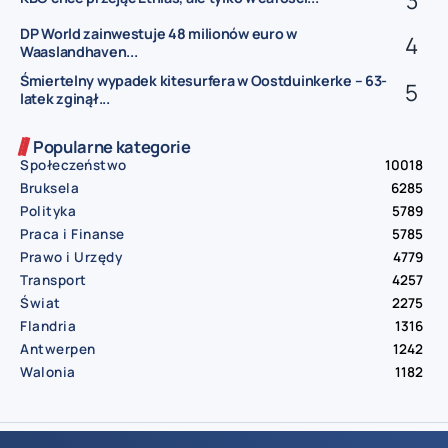
DP World zainwestuje 48 milionów euro w
Waaslandhaven...
Śmiertelny wypadek kitesurfera w Oostduinkerke – 63-
latek zginął...
Popularne kategorie
Społeczeństwo
10018
Bruksela
6285
Polityka
5789
Praca i Finanse
5785
Prawo i Urzędy
4779
Transport
4257
Świat
2275
Flandria
1316
Antwerpen
1242
Walonia
1182