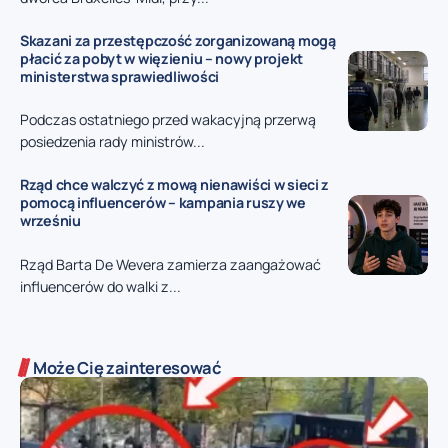
Skazani za przestępczość zorganizowaną mogą
płacić za pobyt w więzieniu – nowy projekt
ministerstwa sprawiedliwości
Podczas ostatniego przed wakacyjną przerwą
posiedzenia rady ministrów...
Rząd chce walczyć z mową nienawiści w sieci z
pomocą influencerów – kampania ruszy we
wrześniu
Rząd Barta De Wevera zamierza zaangażować
influencerów do walki z...
Może Cię zainteresować