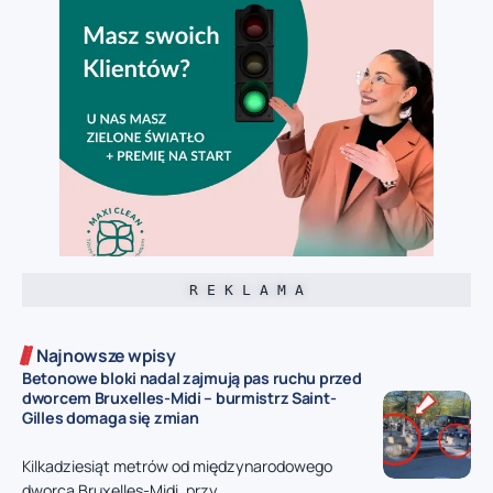
R E K L A M A
Najnowsze wpisy
Betonowe bloki nadal zajmują pas ruchu przed
dworcem Bruxelles-Midi – burmistrz Saint-
Gilles domaga się zmian
Kilkadziesiąt metrów od międzynarodowego
dworca Bruxelles-Midi, przy...