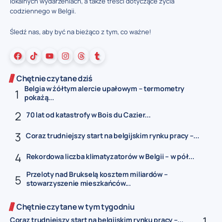
lokalnych wydarzeniach, a także treści dotyczące życia
codziennego w Belgii.
Śledź nas, aby być na bieżąco z tym, co ważne!
Chętnie czytane dziś
Belgia w żółtym alercie upałowym – termometry
pokażą...
70 lat od katastrofy w Bois du Cazier...
Coraz trudniejszy start na belgijskim rynku pracy –...
Rekordowa liczba klimatyzatorów w Belgii – w pół...
Przeloty nad Brukselą kosztem miliardów –
stowarzyszenie mieszkańców...
Chętnie czytane w tym tygodniu
Coraz trudniejszy start na belgijskim rynku pracy –...