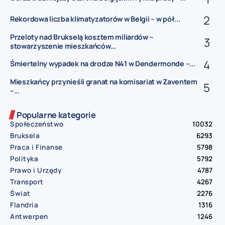
Rekordowa liczba klimatyzatorów w Belgii – w pół...
Przeloty nad Brukselą kosztem miliardów –
stowarzyszenie mieszkańców...
Śmiertelny wypadek na drodze N41 w Dendermonde –...
Mieszkańcy przynieśli granat na komisariat w Zaventem
–...
Popularne kategorie
Społeczeństwo
10032
Bruksela
6293
Praca i Finanse
5798
Polityka
5792
Prawo i Urzędy
4787
Transport
4267
Świat
2276
Flandria
1316
Antwerpen
1246