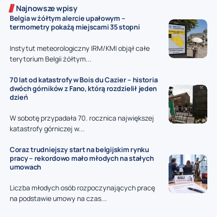
Najnowsze wpisy
Belgia w żółtym alercie upałowym –
termometry pokażą miejscami 35 stopni
Instytut meteorologiczny IRM/KMI objął całe
terytorium Belgii żółtym...
70 lat od katastrofy w Bois du Cazier – historia
dwóch górników z Fano, którą rozdzielił jeden
dzień
W sobotę przypadała 70. rocznica największej
katastrofy górniczej w...
Coraz trudniejszy start na belgijskim rynku
pracy – rekordowo mało młodych na stałych
umowach
Liczba młodych osób rozpoczynających pracę
na podstawie umowy na czas...