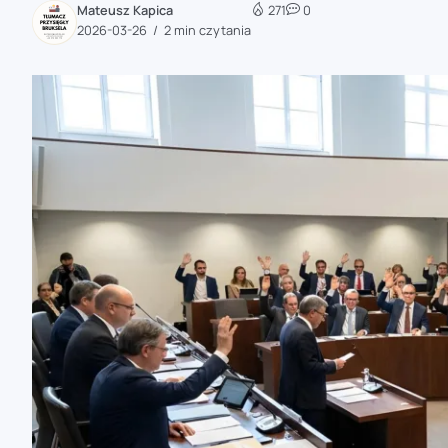
Mateusz Kapica
271
0
zaobserwuj nas
2026-03-26
2 min czytania
zaobserwuj nas
zaobserwuj nas
zaobserwuj nas