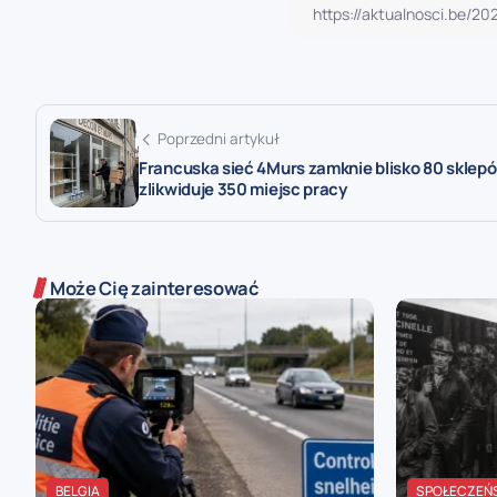
Poprzedni artykuł
Francuska sieć 4Murs zamknie blisko 80 sklepó
zlikwiduje 350 miejsc pracy
Może Cię zainteresować
BELGIA
SPOŁECZEŃ