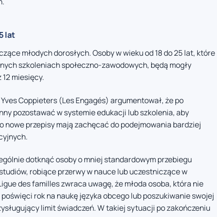
h.
 lat
ące młodych dorosłych. Osoby w wieku od 18 do 25 lat, które
znanych szkoleniach społeczno-zawodowych, będą mogły
 12 miesięcy.
nii Yves Coppieters (Les Engagés) argumentował, że po
nny pozostawać w systemie edukacji lub szkolenia, aby
o nowe przepisy mają zachęcać do podejmowania bardziej
cyjnych.
ególnie dotknąć osoby o mniej standardowym przebiegu
 studiów, robiące przerwy w nauce lub uczestniczące w
Ligue des familles zwraca uwagę, że młoda osoba, która nie
e poświęci rok na naukę języka obcego lub poszukiwanie swojej
sługujący limit świadczeń. W takiej sytuacji po zakończeniu