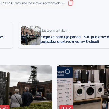
Następny artykuł
w i
Engie zainstaluje ponad 1 600 punktów 
pojazdów elektrycznych w Brukseli
STWO
BELGIA