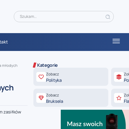
takt
Kategorie
la młodych
Zobacz
Zo
Polityka
Po
nych
Zobacz
Zo
Bruksela
Fl
em zasiłków