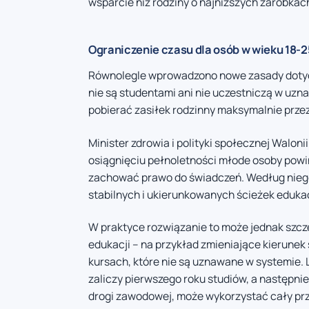
wsparcie niż rodziny o najniższych zarobkac
Ograniczenie czasu dla osób w wieku 18-25
Równolegle wprowadzono nowe zasady dotycz
nie są studentami ani nie uczestniczą w u
pobierać zasiłek rodzinny maksymalnie przez
Minister zdrowia i polityki społecznej Walo
osiągnięciu pełnoletności młode osoby powi
zachować prawo do świadczeń. Według nieg
stabilnych i ukierunkowanych ścieżek eduka
W praktyce rozwiązanie to może jednak szcz
edukacji – na przykład zmieniające kierunek
kursach, które nie są uznawane w systemie. 
zaliczy pierwszego roku studiów, a następni
drogi zawodowej, może wykorzystać cały przy