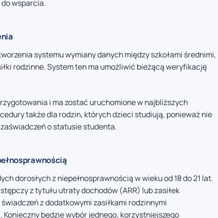
 do wsparcia.
enia
orzenia systemu wymiany danych między szkołami średnimi,
iłki rodzinne. System ten ma umożliwić bieżącą weryfikację
 przygotowania i ma zostać uruchomione w najbliższych
dury także dla rodzin, których dzieci studiują, ponieważ nie
 zaświadczeń o statusie studenta.
epełnosprawnością
ch dorosłych z niepełnosprawnością w wieku od 18 do 21 lat.
astępczy z tytułu utraty dochodów (ARR) lub zasiłek
ch świadczeń z dodatkowymi zasiłkami rodzinnymi
 Konieczny będzie wybór jednego, korzystniejszego