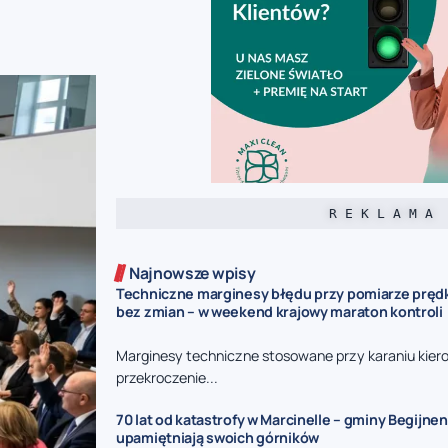
R E K L A M A
Najnowsze wpisy
Techniczne marginesy błędu przy pomiarze prędk
bez zmian – w weekend krajowy maraton kontroli
Marginesy techniczne stosowane przy karaniu kie
przekroczenie...
70 lat od katastrofy w Marcinelle – gminy Begijnen
upamiętniają swoich górników