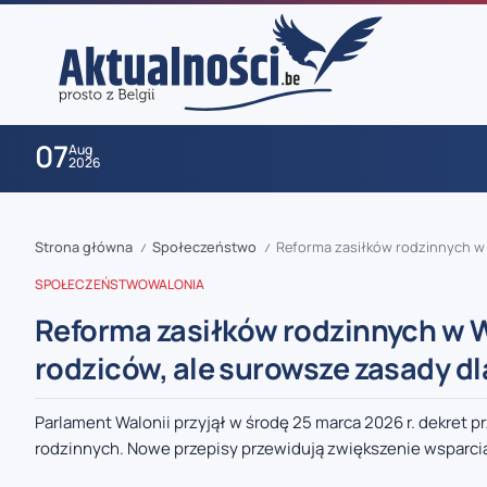
07
Aug
2026
Strona główna
Społeczeństwo
Reforma zasiłków rodzinnych w 
/
/
SPOŁECZEŃSTWO
WALONIA
Reforma zasiłków rodzinnych w W
rodziców, ale surowsze zasady d
zaobserwuj nas
Parlament Walonii przyjął w środę 25 marca 2026 r. dekret 
rodzinnych. Nowe przepisy przewidują zwiększenie wsparcia 
zaobserwuj nas