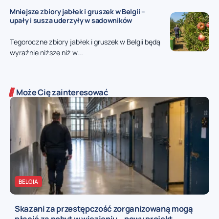
Mniejsze zbiory jabłek i gruszek w Belgii –
upały i susza uderzyły w sadowników
Tegoroczne zbiory jabłek i gruszek w Belgii będą
wyraźnie niższe niż w...
Może Cię zainteresować
BELGIA
Skazani za przestępczość zorganizowaną mogą
płacić za pobyt w więzieniu – nowy projekt