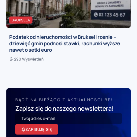
BRUKSELA
Podatek od nieruchomości w Brukseli rośnie –
dziewięć gmin podnosi stawki, rachunki wyższe
nawet o setki euro
290 Wyświetleń
BĄDŹ NA BIEŻĄCO Z AKTUALNOSCI.BE!
Zapisz się do naszego newslettera!
ZAPISUJĘ SIĘ