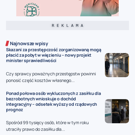
R E K L A M A
Najnowsze wpisy
Skazani za przestępczość zorganizowaną mogą
płacić za pobyt w więzieniu – nowy projekt
minister sprawiedliwości
Czy sprawcy poważnych przestępstw powinni
ponosić część kosztów własnego...
Ponad połowa osób wykluczonych z zasiłku dla
bezrobotnych wnioskuje o dochód
integracyjny – odsetek wyższy od rządowych
prognoz
Spośród 99 tysięcy osób, które w tym roku
utraciły prawo do zasiłku dla...