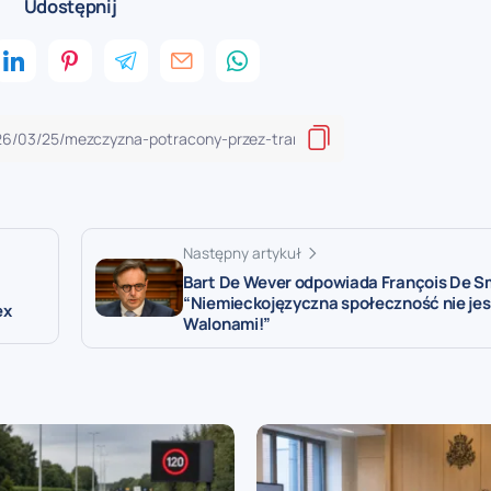
Udostępnij
Następny artykuł
Bart De Wever odpowiada François De S
“Niemieckojęzyczna społeczność nie jes
ex
Walonami!”