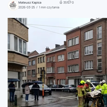
Mateusz Kapica
351
0
zaobserwuj nas
2026-03-25
1 min czytania
zaobserwuj nas
zaobserwuj nas
zaobserwuj nas