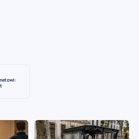
metowi:
t