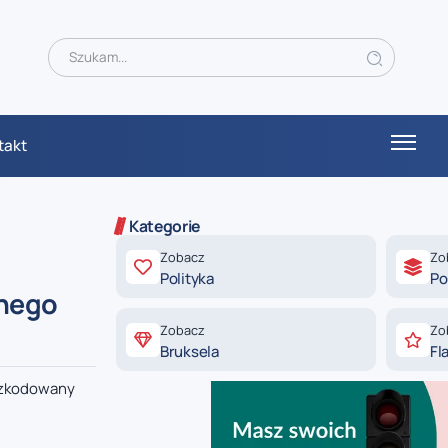
takt
Kategorie
Zobacz
Zo
Polityka
Po
anego
Zobacz
Zo
Bruksela
Fl
oszkodowany