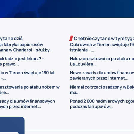
ytane dziś
Chętnie czytane w tym tyg
na fabryka papierosów
Cukrownia w Tienen świętuje 19
ana w Charleroi – służby...
istnienia –...
okładzie jest lekarz? –
Nakaz aresztowania po ataku n
e prawo...
La Louvière...
a w Tienen świętuje 190 lat
Nowe zasady dla umów finanso
–...
zawieranych przez internet...
resztowania po ataku nożem w
Niemal co trzeci osadzony w Belg
re...
ma...
sady dla umów finansowych
Ponad 2 000 nadmiarowych zg
ych przez internet...
podczas fali upałów...