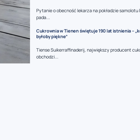
Pytanie o obecność lekarza na pokładzie samolotu 
pada...
Cukrownia w Tienen świętuje 190 lat istnienia – „k
byłoby piękne”
Tiense Suikerraffinaderij, największy producent cukr
obchodzi...