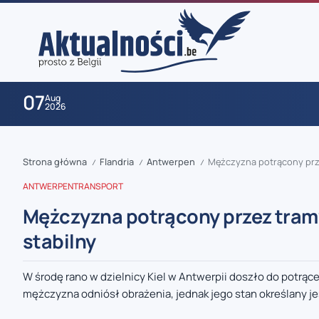
07
Aug
2026
Strona główna
Flandria
Antwerpen
Mężczyzna potrącony prz
/
/
/
ANTWERPEN
TRANSPORT
Mężczyzna potrącony przez tram
stabilny
zaobserwuj nas
W środę rano w dzielnicy Kiel w Antwerpii doszło do potrąc
mężczyzna odniósł obrażenia, jednak jego stan określany jes
zaobserwuj nas