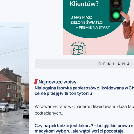
R E K L A M A
Najnowsze wpisy
Nielegalna fabryka papierosów zlikwidowana w Ch
celne przejęły 19 ton tytoniu
W czwartek rano w Charleroi zlikwidowano dużą fa
podrabianych...
Czy na pokładzie jest lekarz? – belgijskie prawo 
medykom wyboru, ale wątpliwości pozostają