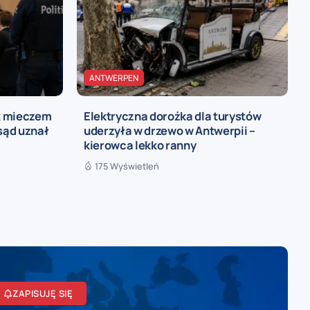
ANTWERPEN
ak mieczem
Elektryczna dorożka dla turystów
sąd uznał
uderzyła w drzewo w Antwerpii –
kierowca lekko ranny
175 Wyświetleń
ZAPISUJĘ SIĘ