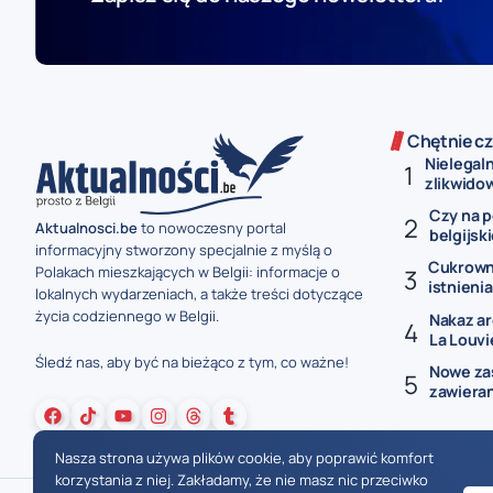
Chętnie cz
Nielegal
zlikwidow
Czy na p
Aktualnosci.be
to nowoczesny portal
belgijski
informacyjny stworzony specjalnie z myślą o
Cukrowni
Polakach mieszkających w Belgii: informacje o
istnienia 
lokalnych wydarzeniach, a także treści dotyczące
życia codziennego w Belgii.
Nakaz a
La Louviè
Śledź nas, aby być na bieżąco z tym, co ważne!
Nowe za
zawieran
Nasza strona używa plików cookie, aby poprawić komfort
korzystania z niej. Zakładamy, że nie masz nic przeciwko