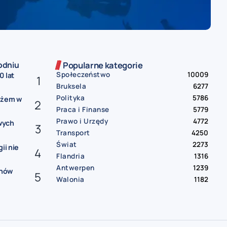
odniu
Popularne kategorie
Społeczeństwo
10009
0 lat
Bruksela
6277
Polityka
5786
ożem w
Praca i Finanse
5779
Prawo i Urzędy
4772
wych
Transport
4250
Świat
2273
ii nie
Flandria
1316
Antwerpen
1239
onów
Walonia
1182