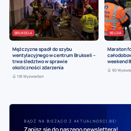
BRUKSELA
BELGIA
Mężczyzna spadł do szybu
Maraton fo
wentylacyjnego w centrum Brukseli –
całodobow
trwa śledztwo w sprawie
weekend 8 
okoliczności zdarzenia
90 Wyświe
118 Wyświetleń
BĄDŹ NA BIEŻĄCO Z AKTUALNOSCI.BE!
Zapisz się do naszego newslettera!