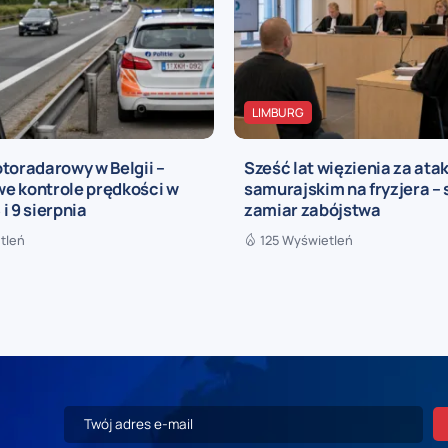
LIMBURG
toradarowy w Belgii –
Sześć lat więzienia za at
e kontrole prędkości w
samurajskim na fryzjera – 
i 9 sierpnia
zamiar zabójstwa
tleń
125 Wyświetleń