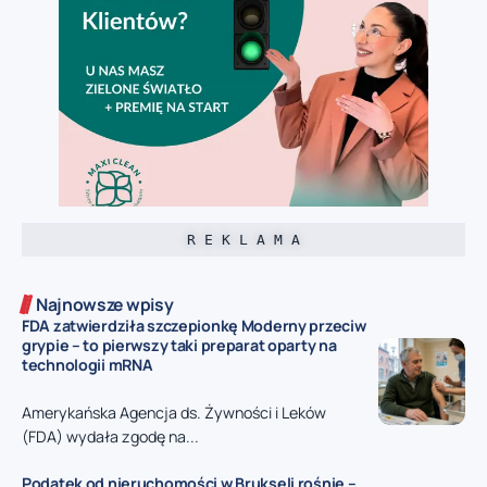
R E K L A M A
Najnowsze wpisy
FDA zatwierdziła szczepionkę Moderny przeciw
grypie – to pierwszy taki preparat oparty na
technologii mRNA
Amerykańska Agencja ds. Żywności i Leków
(FDA) wydała zgodę na...
Podatek od nieruchomości w Brukseli rośnie –