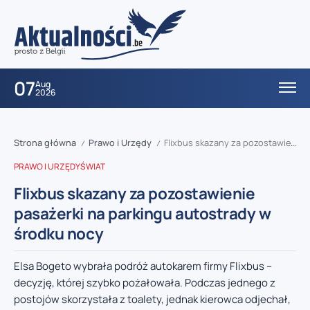
07
Aug
2026
Strona główna
Prawo i Urzędy
Flixbus skazany za pozostawienie pasażerki na parkingu autostrady w środku nocy
/
/
PRAWO I URZĘDY
ŚWIAT
Flixbus skazany za pozostawienie
pasażerki na parkingu autostrady w
środku nocy
Elsa Bogeto wybrała podróż autokarem firmy Flixbus –
decyzję, której szybko pożałowała. Podczas jednego z
postojów skorzystała z toalety, jednak kierowca odjechał,