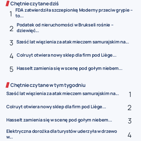
Chętnie czytane dziś
FDA zatwierdziła szczepionkę Moderny przeciw grypie –
to...
Podatek od nieruchomości w Brukseli rośnie –
dziewięć...
Sześć lat więzienia za atak mieczem samurajskim na...
Colruyt otwiera nowy sklep dla firm pod Liège...
Hasselt zamienia się w scenę pod gołym niebem...
Chętnie czytane w tym tygodniu
Sześć lat więzienia za atak mieczem samurajskim na...
Colruyt otwiera nowy sklep dla firm pod Liège...
Hasselt zamienia się w scenę pod gołym niebem...
Elektryczna dorożka dla turystów uderzyła w drzewo
w...