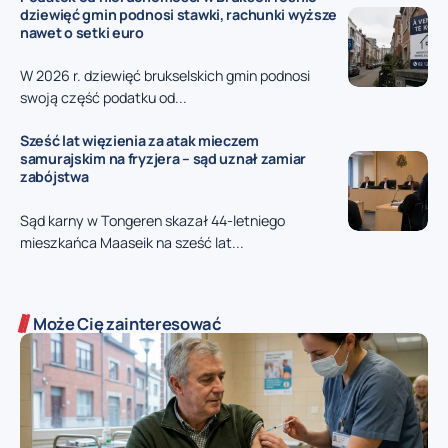
dziewięć gmin podnosi stawki, rachunki wyższe
nawet o setki euro
W 2026 r. dziewięć brukselskich gmin podnosi
swoją część podatku od...
Sześć lat więzienia za atak mieczem
samurajskim na fryzjera – sąd uznał zamiar
zabójstwa
Sąd karny w Tongeren skazał 44-letniego
mieszkańca Maaseik na sześć lat...
Może Cię zainteresować