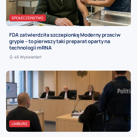
SPOŁECZEŃSTWO
FDA zatwierdziła szczepionkę Moderny przeciw
grypie – to pierwszy taki preparat oparty na
technologii mRNA
46 Wyświetleń
LIMBURG