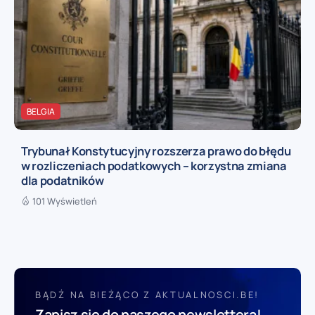
BELGIA
Trybunał Konstytucyjny rozszerza prawo do błędu
w rozliczeniach podatkowych – korzystna zmiana
dla podatników
101 Wyświetleń
BĄDŹ NA BIEŻĄCO Z AKTUALNOSCI.BE!
Zapisz się do naszego newslettera!