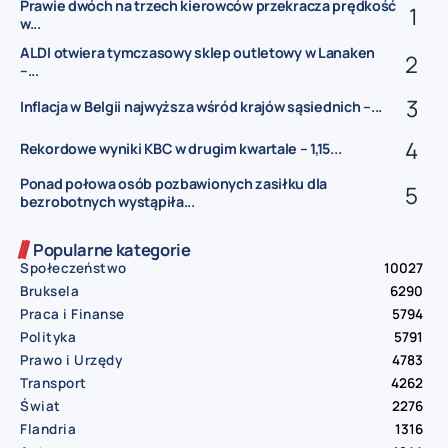
Prawie dwóch na trzech kierowców przekracza prędkość
w...
ALDI otwiera tymczasowy sklep outletowy w Lanaken
–...
Inflacja w Belgii najwyższa wśród krajów sąsiednich –...
Rekordowe wyniki KBC w drugim kwartale – 1,15...
Ponad połowa osób pozbawionych zasiłku dla
bezrobotnych wystąpiła...
Popularne kategorie
Społeczeństwo
10027
Bruksela
6290
Praca i Finanse
5794
Polityka
5791
Prawo i Urzędy
4783
Transport
4262
Świat
2276
Flandria
1316