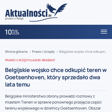
10
Aug
2026
Strona główna
Prawo i Urzędy
Belgijskie wojsko chce odkupić teren w Goetsenhoven, który sprzedało dwa lata temu
/
/
PRAWO I URZĘDY
VLAAMS-BRABANT
Belgijskie wojsko chce odkupić teren w
Goetsenhoven, który sprzedało dwa
lata temu
Belgijskie ministerstwo obrony prowadzi rozmowy z
miastem Tienen w sprawie ponownego przejęcia części
terenu wojskowego w dzielnicy Goetsenhoven. Obszar