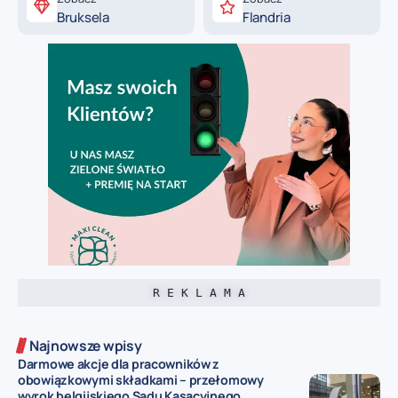
Bruksela
Flandria
R E K L A M A
Najnowsze wpisy
Darmowe akcje dla pracowników z
obowiązkowymi składkami – przełomowy
wyrok belgijskiego Sądu Kasacyjnego