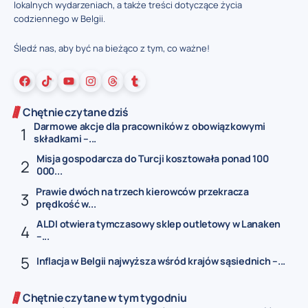
lokalnych wydarzeniach, a także treści dotyczące życia
codziennego w Belgii.
Śledź nas, aby być na bieżąco z tym, co ważne!
Chętnie czytane dziś
Darmowe akcje dla pracowników z obowiązkowymi
składkami –...
Misja gospodarcza do Turcji kosztowała ponad 100
000...
Prawie dwóch na trzech kierowców przekracza
prędkość w...
ALDI otwiera tymczasowy sklep outletowy w Lanaken
–...
Inflacja w Belgii najwyższa wśród krajów sąsiednich –...
Chętnie czytane w tym tygodniu