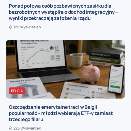
Ponad połowa osób pozbawionych zasiłku dla
bezrobotnych wystąpiła o dochód integracyjny –
wyniki przekraczają założenia rządu
129 Wyświetleń
BELGIA
Oszczędzanie emerytalne traci w Belgii
popularność – młodzi wybierają ETF-y zamiast
trzeciego filaru
225 Wyświetleń