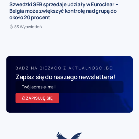
Szwedzki SEB sprzedaje udziały w Euroclear –
Belgia może zwiększyć kontrolę nad grupą do
około 20 procent
83 Wyświetleń
BĄDŹ NA BIEŻĄCO Z AKTUALNOSCI.BE!
Zapisz się do naszego newslettera!
ZAPISUJĘ SIĘ