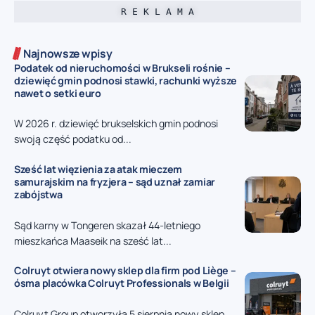
R E K L A M A
Najnowsze wpisy
Podatek od nieruchomości w Brukseli rośnie –
dziewięć gmin podnosi stawki, rachunki wyższe
nawet o setki euro
W 2026 r. dziewięć brukselskich gmin podnosi
swoją część podatku od...
Sześć lat więzienia za atak mieczem
samurajskim na fryzjera – sąd uznał zamiar
zabójstwa
Sąd karny w Tongeren skazał 44-letniego
mieszkańca Maaseik na sześć lat...
Colruyt otwiera nowy sklep dla firm pod Liège –
ósma placówka Colruyt Professionals w Belgii
Colruyt Group otworzyła 5 sierpnia nowy sklep