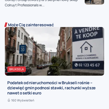
Colruyt Professionals w...
Może Cię zainteresować
BRUKSELA
Podatek od nieruchomości w Brukseli rośnie –
dziewięć gmin podnosi stawki, rachunki wyższe
nawet o setki euro
160 Wyświetleń