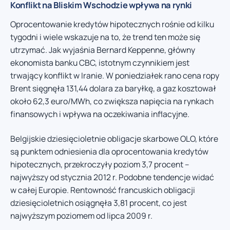
Konflikt na Bliskim Wschodzie wpływa na rynki
Oprocentowanie kredytów hipotecznych rośnie od kilku
tygodni i wiele wskazuje na to, że trend ten może się
utrzymać. Jak wyjaśnia Bernard Keppenne, główny
ekonomista banku CBC, istotnym czynnikiem jest
trwający konflikt w Iranie. W poniedziałek rano cena ropy
Brent sięgnęła 131,44 dolara za baryłkę, a gaz kosztował
około 62,3 euro/MWh, co zwiększa napięcia na rynkach
finansowych i wpływa na oczekiwania inflacyjne.
Belgijskie dziesięcioletnie obligacje skarbowe OLO, które
są punktem odniesienia dla oprocentowania kredytów
hipotecznych, przekroczyły poziom 3,7 procent –
najwyższy od stycznia 2012 r. Podobne tendencje widać
w całej Europie. Rentowność francuskich obligacji
dziesięcioletnich osiągnęła 3,81 procent, co jest
najwyższym poziomem od lipca 2009 r.