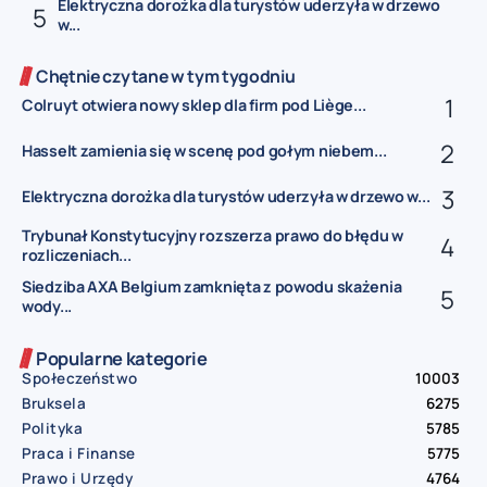
Elektryczna dorożka dla turystów uderzyła w drzewo
w...
Chętnie czytane w tym tygodniu
Colruyt otwiera nowy sklep dla firm pod Liège...
Hasselt zamienia się w scenę pod gołym niebem...
Elektryczna dorożka dla turystów uderzyła w drzewo w...
Trybunał Konstytucyjny rozszerza prawo do błędu w
rozliczeniach...
Siedziba AXA Belgium zamknięta z powodu skażenia
wody...
Popularne kategorie
Społeczeństwo
10003
Bruksela
6275
Polityka
5785
Praca i Finanse
5775
Prawo i Urzędy
4764