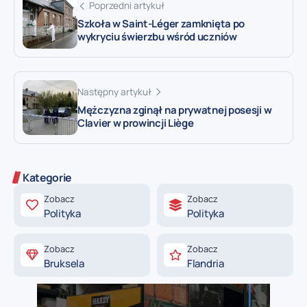
Poprzedni artykuł
Szkoła w Saint-Léger zamknięta po
wykryciu świerzbu wśród uczniów
Następny artykuł
Mężczyzna zginął na prywatnej posesji w
Clavier w prowincji Liège
Kategorie
Zobacz
Zobacz
Polityka
Polityka
Zobacz
Zobacz
Bruksela
Flandria