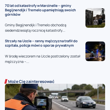
70 lat od katastrofy w Marcinelle – gminy
Begijnendijk i Tremelo upamiętniają swoich
górników
Gminy Begijnendijk i Tremelo obchodzą
siedemdziesiątą rocznicę katastrofy...
Strzały na Uccle – ranny mężczyzna trafił do
szpitala, policja mówi o sporze prywatnym
W środę wieczorem na Uccle postrzelony został
mężczyzna –...
Może Cię zainteresować