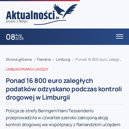
08
Aug
2026
Strona główna
Flandria
Limburg
Ponad 16 800 euro zaległych podatków odzyskano podczas kontroli drogowej w Limburgii
/
/
/
LIMBURG
PRAWO I URZĘDY
Ponad 16 800 euro zaległych
podatków odzyskano podczas kontroli
drogowej w Limburgii
Policja ze strefy Beringen/Ham/Tessenderlo
przeprowadziła w czwartek szeroko zakrojoną akcję
kontroli drogowej we współpracy z flamandzkim urzędem