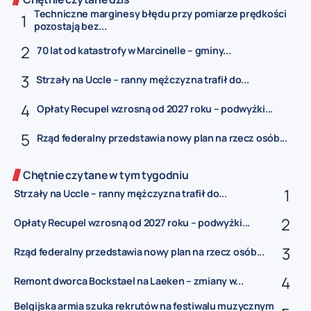
Techniczne marginesy błędu przy pomiarze prędkości
pozostają bez...
70 lat od katastrofy w Marcinelle – gminy...
Strzały na Uccle – ranny mężczyzna trafił do...
Opłaty Recupel wzrosną od 2027 roku – podwyżki...
Rząd federalny przedstawia nowy plan na rzecz osób...
Chętnie czytane w tym tygodniu
Strzały na Uccle – ranny mężczyzna trafił do...
Opłaty Recupel wzrosną od 2027 roku – podwyżki...
Rząd federalny przedstawia nowy plan na rzecz osób...
Remont dworca Bockstael na Laeken – zmiany w...
Belgijska armia szuka rekrutów na festiwalu muzycznym