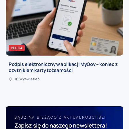
BELGIA
Podpis elektroniczny w aplikacji MyGov – koniec z
czytnikiem karty tożsamości
116 Wyświetleń
BĄDŹ NA BIEŻĄCO Z AKTUALNOSCI.BE!
Zapisz się do naszego newslettera!