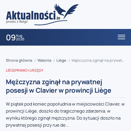
09
Aug
2026
Strona główna
Walonia
Liège
Mężczyzna zginął na prywatnej posesji w Clavier w prowincji Liège
/
/
/
LIÈGE
PRAWO I URZĘDY
Mężczyzna zginął na prywatnej
posesji w Clavier w prowincji Liège
W piątek pod koniec popołudnia w miejscowości Clavier, w
prowincji Liège, doszło do tragicznego zdarzenia, w
wyniku którego zginął mężczyzna. Do sytuacji doszło na
prywatnej posesji przy rue de...