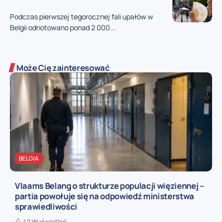
Podczas pierwszej tegorocznej fali upałów w
Belgii odnotowano ponad 2 000...
Może Cię zainteresować
BELGIA
Vlaams Belang o strukturze populacji więziennej –
partia powołuje się na odpowiedź ministerstwa
sprawiedliwości
42 Wyświetleń