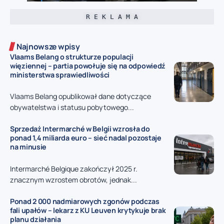
R E K L A M A
Najnowsze wpisy
Vlaams Belang o strukturze populacji
więziennej – partia powołuje się na odpowiedź
ministerstwa sprawiedliwości
Vlaams Belang opublikował dane dotyczące
obywatelstwa i statusu pobytowego...
Sprzedaż Intermarché w Belgii wzrosła do
ponad 1,4 miliarda euro – sieć nadal pozostaje
na minusie
Intermarché Belgique zakończył 2025 r.
znacznym wzrostem obrotów, jednak...
Ponad 2 000 nadmiarowych zgonów podczas
fali upałów – lekarz z KU Leuven krytykuje brak
planu działania