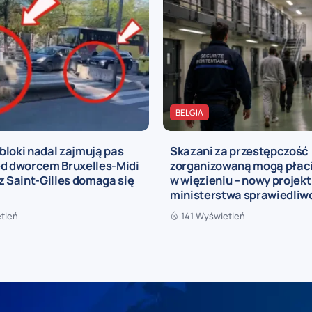
BELGIA
loki nadal zajmują pas
Skazani za przestępczość
ed dworcem Bruxelles-Midi
zorganizowaną mogą płaci
z Saint-Gilles domaga się
w więzieniu – nowy projekt
ministerstwa sprawiedliw
tleń
141 Wyświetleń