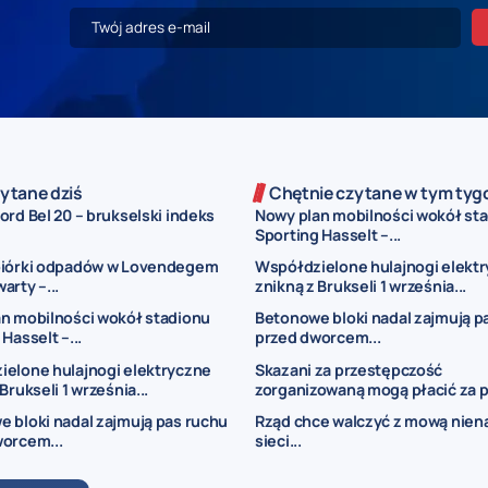
ytane dziś
Chętnie czytane w tym tyg
rd Bel 20 – brukselski indeks
Nowy plan mobilności wokół st
Sporting Hasselt –...
biórki odpadów w Lovendegem
Współdzielone hulajnogi elekt
arty –...
znikną z Brukseli 1 września...
n mobilności wokół stadionu
Betonowe bloki nadal zajmują p
Hasselt –...
przed dworcem...
elone hulajnogi elektryczne
Skazani za przestępczość
Brukseli 1 września...
zorganizowaną mogą płacić za p
 bloki nadal zajmują pas ruchu
Rząd chce walczyć z mową nien
orcem...
sieci...