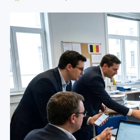
zaobserwuj nas
zaobserwuj nas
zaobserwuj nas
zaobserwuj nas