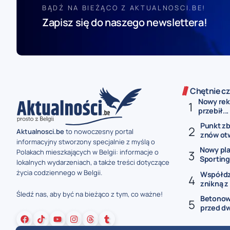
BĄDŹ NA BIEŻĄCO Z AKTUALNOSCI.BE!
Zapisz się do naszego newslettera!
Chętnie cz
Nowy reko
przebił...
Punkt z
Aktualnosci.be
to nowoczesny portal
znów otw
informacyjny stworzony specjalnie z myślą o
Nowy pla
Polakach mieszkających w Belgii: informacje o
Sporting 
lokalnych wydarzeniach, a także treści dotyczące
życia codziennego w Belgii.
Współdzi
znikną z 
Śledź nas, aby być na bieżąco z tym, co ważne!
Betonowe
przed dw