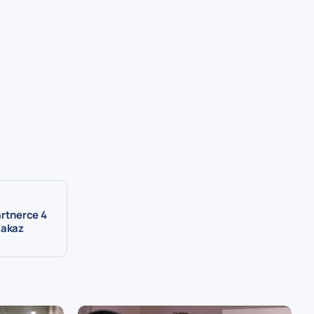
artnerce 4
zakaz