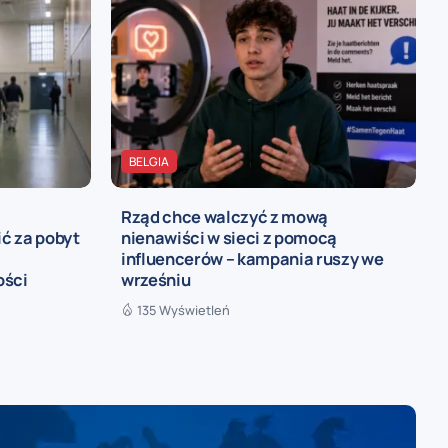
BELGIA
Rząd chce walczyć z mową
ć za pobyt
nienawiści w sieci z pomocą
influencerów – kampania ruszy we
ości
wrześniu
135 Wyświetleń