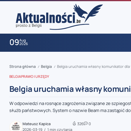
09
Aug
2026
Strona główna
Belgia
Belgia uruchamia własny komunikator dla w
/
/
BELGIA
PRAWO I URZĘDY
Belgia uruchamia własny komunika
W odpowiedzi na rosnące zagrożenia związane ze szpiegos
zaobserwuj nas
służb państwowych. System o nazwie Beam ma zastąpić do
zaobserwuj nas
Mateusz Kapica
326
0
2026-03-19
1 min czytania