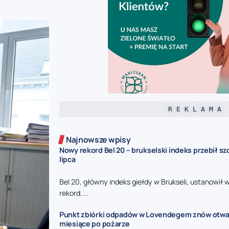
R E K L A M A
Najnowsze wpisy
Nowy rekord Bel 20 – brukselski indeks przebił sz
lipca
Bel 20, główny indeks giełdy w Brukseli, ustanowił
rekord....
Punkt zbiórki odpadów w Lovendegem znów otwa
miesiące po pożarze