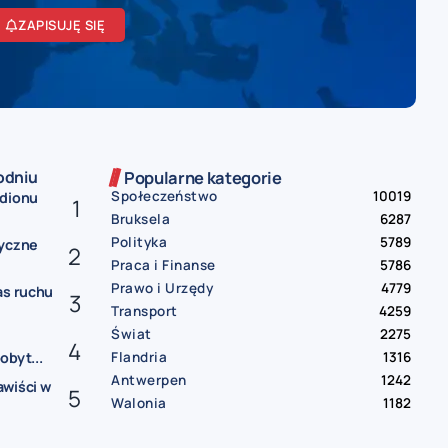
ZAPISUJĘ SIĘ
odniu
Popularne kategorie
Społeczeństwo
10019
adionu
Bruksela
6287
Polityka
5789
ryczne
Praca i Finanse
5786
Prawo i Urzędy
4779
as ruchu
Transport
4259
Świat
2275
Flandria
1316
obyt...
Antwerpen
1242
awiści w
Walonia
1182