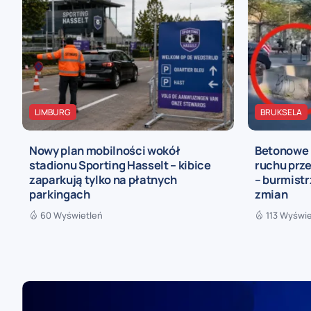
LIMBURG
BRUKSELA
Nowy plan mobilności wokół
Betonowe b
stadionu Sporting Hasselt – kibice
ruchu prz
zaparkują tylko na płatnych
– burmistr
parkingach
zmian
60 Wyświetleń
113 Wyświe