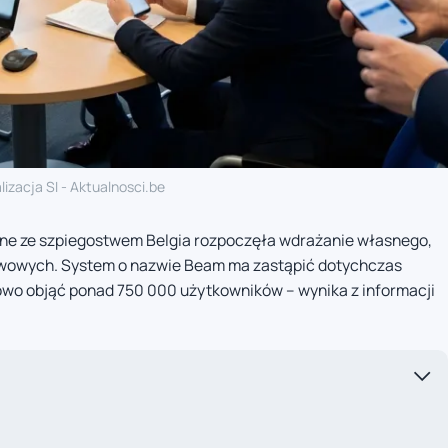
lizacja SI - Aktualnosci.be
ne ze szpiegostwem Belgia rozpoczęła wdrażanie własnego,
twowych. System o nazwie Beam ma zastąpić dotychczas
owo objąć ponad 750 000 użytkowników – wynika z informacji