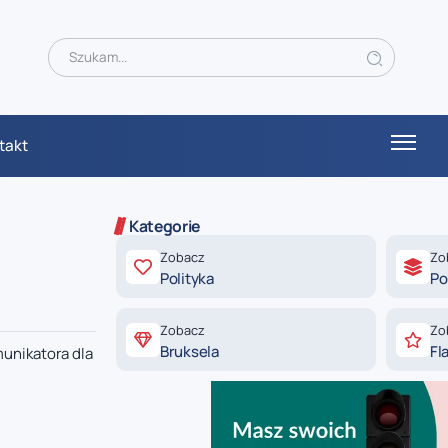
takt
Kategorie
Zobacz
Zo
Polityka
Po
Zobacz
Zo
Bruksela
Fl
unikatora dla