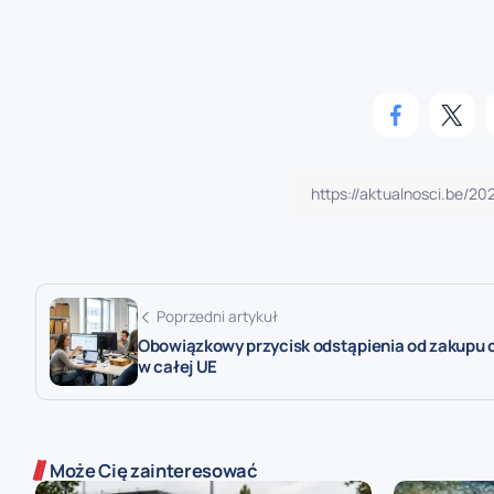
Poprzedni artykuł
Obowiązkowy przycisk odstąpienia od zakupu o
w całej UE
Może Cię zainteresować