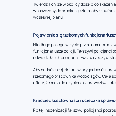
Twierdził on, że w okolicy doszło do skażen
wpuszczony do środka, gdzie zdobył zaufan
wcześniej planu.
Pojawienie się rzekomych funkcjonariuszy
Niedługo po jego wizycie przed domem pojawi
funkcjonariusze policji. Fałszywi policjanci 
odwiedziła ich dom, ponieważ w rzeczywistoś
Aby nadać całej historii wiarygodność, spr
rzekomego pracownika wodociągów. Cała sce
ofiary, że mają do czynienia z prawdziwą inte
Kradzież kosztowności i ucieczka spraw
Po tej inscenizacji fałszywi policjanci pop