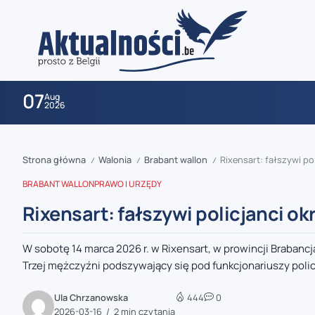
07
Aug
2026
Strona główna
Walonia
Brabant wallon
Rixensart: fałszywi po
/
/
/
BRABANT WALLON
PRAWO I URZĘDY
Rixensart: fałszywi policjanci o
W sobotę 14 marca 2026 r. w Rixensart, w prowincji Braban
zaobserwuj nas
Trzej mężczyźni podszywający się pod funkcjonariuszy policji
zaobserwuj nas
Ula Chrzanowska
444
0
2026-03-16
2 min czytania