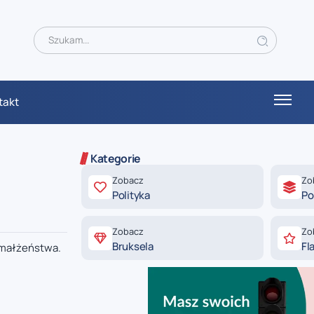
takt
Kategorie
Zobacz
Zo
Polityka
Po
Zobacz
Zo
Bruksela
Fl
o małżeństwa.