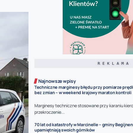
R E K L A M A
Najnowsze wpisy
Techniczne marginesy błędu przy pomiarze prędk
bez zmian – w weekend krajowy maraton kontroli
Marginesy techniczne stosowane przy karaniu kie
przekroczenie...
70 lat od katastrofy w Marcinelle – gminy Begijnen
upamiętniają swoich górników