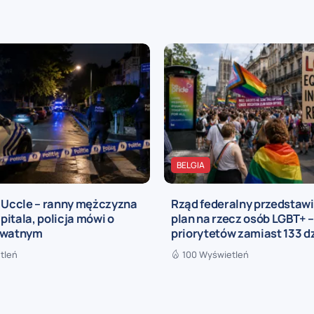
BELGIA
a Uccle – ranny mężczyzna
Rząd federalny przedstaw
zpitala, policja mówi o
plan na rzecz osób LGBT+ –
ywatnym
priorytetów zamiast 133 d
tleń
100 Wyświetleń