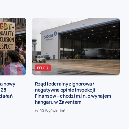
BELGIA
ia nowy
Rząd federalny zignorował
 28
negatywne opinie Inspekcji
ziałań
Finansów – chodzi m.in. o wynajem
hangaru w Zaventem
90 Wyświetleń