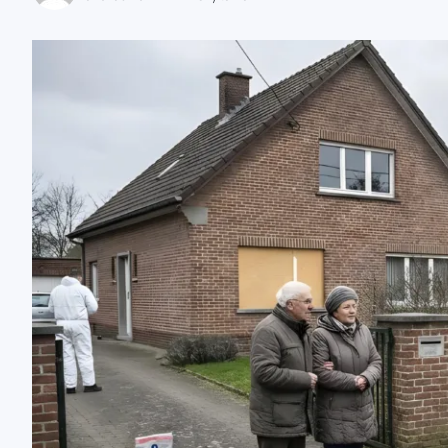
zaobserwuj nas
zaobserwuj nas
zaobserwuj nas
zaobserwuj nas