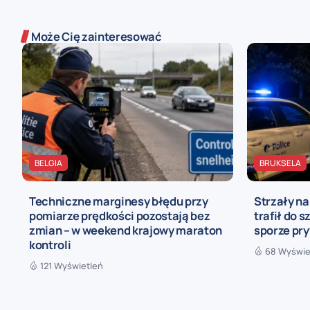
Może Cię zainteresować
BELGIA
BRUKSELA
Techniczne marginesy błędu przy
Strzały n
pomiarze prędkości pozostają bez
trafił do s
zmian – w weekend krajowy maraton
sporze pr
kontroli
68 Wyświe
121 Wyświetleń