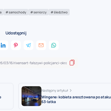
a
samochody
seniorzy
śledztwo
Udostępnij
Następny artykuł
e
Wingene: kobieta aresztowana po ataku
63-latka