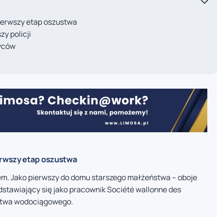
ierwszy etap oszustwa
y policji
awców
rwszy etap oszustwa
em. Jako pierwszy do domu starszego małżeństwa – oboje
dstawiający się jako pracownik Société wallonne des
rstwa wodociągowego.