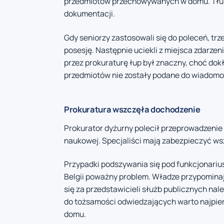
przedmiotów przechowywanych w domu. Tłuma
dokumentacji.
Gdy seniorzy zastosowali się do poleceń, trz
posesję. Następnie uciekli z miejsca zdarz
przez prokuraturę łup był znaczny, choć do
przedmiotów nie zostały podane do wiadomoś
Prokuratura wszczęła dochodzenie
Prokurator dyżurny polecił przeprowadzenie 
naukowej. Specjaliści mają zabezpieczyć wsz
Przypadki podszywania się pod funkcjonariu
Belgii poważny problem. Władze przypomina
się za przedstawicieli służb publicznych na
do tożsamości odwiedzających warto najpierw
domu.