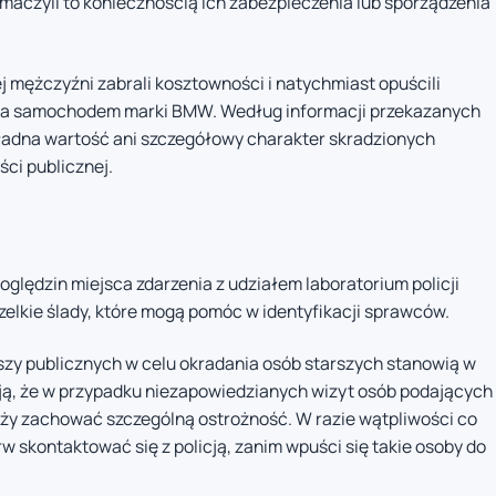
czyli to koniecznością ich zabezpieczenia lub sporządzenia
ej mężczyźni zabrali kosztowności i natychmiast opuścili
enia samochodem marki BMW. Według informacji przekazanych
kładna wartość ani szczegółowy charakter skradzionych
ci publicznej.
oględzin miejsca zdarzenia z udziałem laboratorium policji
elkie ślady, które mogą pomóc w identyfikacji sprawców.
szy publicznych w celu okradania osób starszych stanowią w
ją, że w przypadku niezapowiedzianych wizyt osób podających
leży zachować szczególną ostrożność. W razie wątpliwości co
 skontaktować się z policją, zanim wpuści się takie osoby do