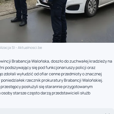
lizacja SI - Aktualnosci.be
owincji Brabancja Walońska, doszło do zuchwałej kradzieży na
i podszywający się pod funkcjonariuszy policji oraz
zdołali wyłudzić od ofiar cenne przedmioty o znacznej
 poniedziałek rzecznik prokuratury Brabancji Walońskiej.
 przestępcy posłużyli się starannie przygotowanym
 osoby starsze często darzą przedstawicieli służb