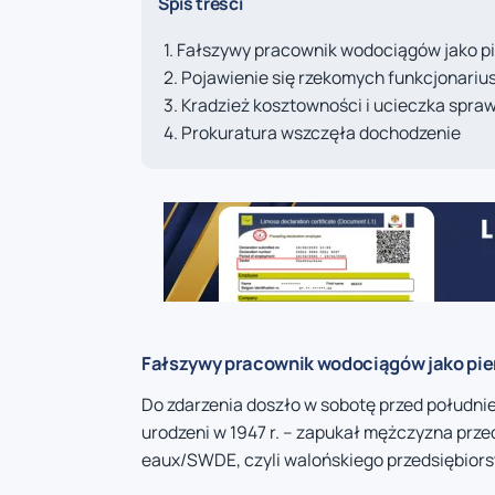
Spis treści
Fałszywy pracownik wodociągów jako p
Pojawienie się rzekomych funkcjonariusz
Kradzież kosztowności i ucieczka spr
Prokuratura wszczęła dochodzenie
Fałszywy pracownik wodociągów jako pie
Do zdarzenia doszło w sobotę przed południ
urodzeni w 1947 r. – zapukał mężczyzna prze
eaux/SWDE, czyli walońskiego przedsiębio