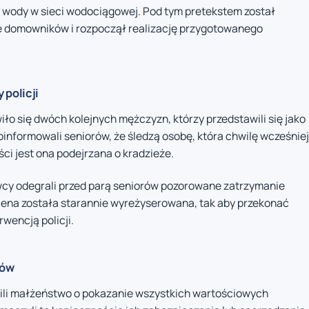
ia wody w sieci wodociągowej. Pod tym pretekstem został
ie domowników i rozpoczął realizację przygotowanego
 policji
ło się dwóch kolejnych mężczyzn, którzy przedstawili się jako
poinformowali seniorów, że śledzą osobę, która chwilę wcześniej
ci jest ona podejrzana o kradzieże.
awcy odegrali przed parą seniorów pozorowane zatrzymanie
na została starannie wyreżyserowana, tak aby przekonać
rwencją policji.
ców
rosili małżeństwo o pokazanie wszystkich wartościowych