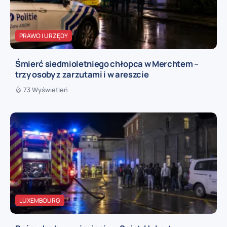
PRAWO I URZĘDY
Śmierć siedmioletniego chłopca w Merchtem –
trzy osoby z zarzutami i w areszcie
73 Wyświetleń
LUXEMBOURG