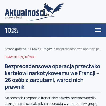
10
Aug
2026
Strona główna
Prawo i Urzędy
Bezprecedensowa operacja przeciwko kartelowi narkotykowemu we Francji – 26 osób z zarzutami, wśród nich prawnik
/
/
PRAWO I URZĘDY
ŚWIAT
Bezprecedensowa operacja przeciwko
kartelowi narkotykowemu we Francji –
26 osób z zarzutami, wśród nich
prawnik
Na początku tygodnia francuskie służby przeprowadziły
zakrojoną na szeroką skalę operację wymierzoną w grupę