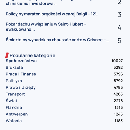
chińskiemu inwestorowi...
Policyjny maraton prędkości w całej Belgii – 121...
Pożar dachu w więzieniu w Saint-Hubert –
ewakuowano...
Śmiertelny wypadek na chaussée Verte w Crisnée –...
Popularne kategorie
Społeczeństwo
10027
Bruksela
6292
Praca i Finanse
5796
Polityka
5792
Prawo i Urzędy
4786
Transport
4265
Świat
2276
Flandria
1316
Antwerpen
1245
Walonia
1183