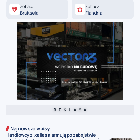
Zobacz
Zobacz
Bruksela
Flandria
R E K L A M A
Najnowsze wpisy
Handlowcy z Ixelles alarmują po zabójstwie