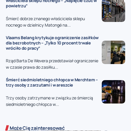
właściciela sklepu nocnego – „Napięcie czuć w
powietrzu”
Śmierć dobrze znanego właściciela sklepu
nocnego w dzielnicy Matongé na...
Vlaams Belang krytykuje ograniczenie zasiłków
dla bezrobotnych – „Tylko 10 procent trwale
wróciło do pracy”
Rząd Barta De Wevera przedstawiał ograniczenie
w czasie prawa do zasiłku...
Śmierć siedmioletniego chłopca w Merchtem –
trzy osoby z zarzutami i w areszcie
Trzy osoby zatrzymane w związku ze śmiercią
siedmioletniego chłopca w...
Może Cię zainteresować