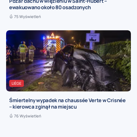
Pożar dachu w więzieniu w Saint-Hubert –
ewakuowano około 80 osadzonych
75 Wyświetleń
LIÈGE
Śmiertelny wypadek na chaussée Verte w Crisnée
– kierowca zginął na miejscu
76 Wyświetleń