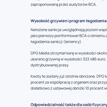
zaproponowaną przez audytorów BCA.
Wysokość grzywien i program łagodzenia
Nałożone sankcje uwzględniają poziom wspó
jako pierwszy poinformował BCA o istnieniu
łagodzenia sankcji (leniency).
DPG Media otrzymał karę w wysokości około 3
ukarano grzywną w wysokości 323 486 euro.
dystrybuowanej prasy.
Kwoty te zostały już istotnie obniżone. DPG 
procent za współpracę z organem oraz przyz
dodatkowo z ustawowej obniżki 10 procent w
Odpowiedzialność także dla osób fizyczn