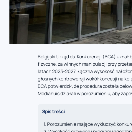
Belgijski Urząd ds. Konkurencji (BCA) uznał 
fizyczne, za winnych manipulacji przy przet
latach 2023-2027. Łączna wysokość nałożony
głośnych kontrowersji wokół koncesji na kol
BCA potwierdził, że procedura została celo
Mediahuis działali w porozumieniu, aby zape
Spis treści
Porozumienie mające wykluczyć konkur
Wysokość grzywien i program łagodzeni