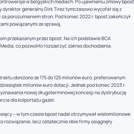
ntrowersje w belgijskich mediach. Po ujawnieniu zmowy bpost
dyrektor generalny Dirk Tirez tymczasowo wycofał się z
my za porozumieniem stron. Pod koniec 2022 r. bpost zakończył
kami powiązanymi ze sprawą.
om przekazanym przez bpost. Na ich podstawie BCA
 Media, co pozwoliło rozszerzyć zakres dochodzenia.
traktu obniżono ze 175 do 125 milionów euro, preferowanym
ziesiątek milionów euro dotacji. Jednak pod koniec 2023 r.
rzyznawania nowej długoterminowej koncesji na dystrybucję
cia dla kolportażu gazet.
ięcy – w tym czasie bpost nadal otrzymywał wielomilionowe
 rozwiązanie, lecz ostatecznie obie firmy osiągnęły