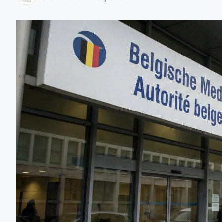
zaobserwuj nas
zaobserwuj nas
zaobserwuj nas
zaobserwuj nas