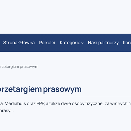
Strona Główna
Po kolei
Kategorie
Nasi partnerzy
Kon
ę przetargiem prasowym
ę przetargiem prasowym
a, Mediahuis oraz PPP, a także dwie osoby fizyczne, za winnych 
rasy...