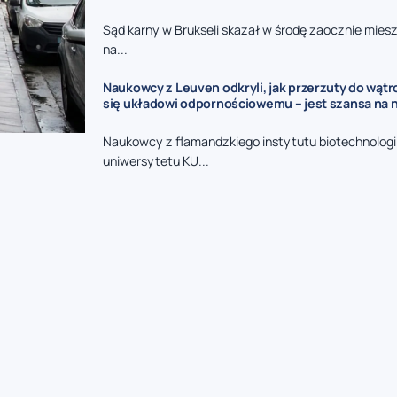
Sąd karny w Brukseli skazał w środę zaocznie mies
na...
Naukowcy z Leuven odkryli, jak przerzuty do wąt
się układowi odpornościowemu – jest szansa na 
Naukowcy z flamandzkiego instytutu biotechnologii
uniwersytetu KU...