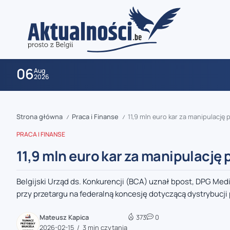
06
Aug
2026
Strona główna
Praca i Finanse
11,9 mln euro kar za manipulacj
/
/
PRACA I FINANSE
11,9 mln euro kar za manipulacj
Belgijski Urząd ds. Konkurencji (BCA) uznał bpost, DPG Medi
zaobserwuj nas
przy przetargu na federalną koncesję dotyczącą dystrybucji p
zaobserwuj nas
Mateusz Kapica
373
0
2026-02-15
3 min czytania