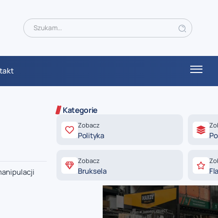
takt
Kategorie
Zobacz
Zo
Polityka
Po
Zobacz
Zo
Bruksela
Fl
manipulacji