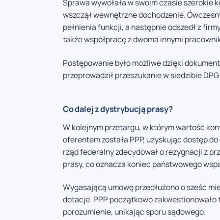
Sprawa wywołała w swoim czasie szerokie ko
wszczął wewnętrzne dochodzenie. Ówczesny 
pełnienia funkcji, a następnie odszedł z fir
także współpracę z dwoma innymi pracowni
Postępowanie było możliwe dzięki dokument
przeprowadził przeszukanie w siedzibie DPG
Co dalej z dystrybucją prasy?
W kolejnym przetargu, w którym wartość kon
oferentem została PPP, uzyskując dostęp do d
rząd federalny zdecydował o rezygnacji z p
prasy, co oznacza koniec państwowego wspar
Wygasającą umowę przedłużono o sześć mies
dotacje. PPP początkowo zakwestionowało to
porozumienie, unikając sporu sądowego.