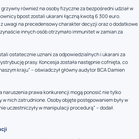
ył grzywny również na osoby fizyczne za bezpośredni udział w
cownicy bpost zostali ukarani łączną kwotą 6 300 euro.
t z uwagi na precedensowy charakter decyzji oraz o dodatkowe
zynaście innych osób otrzymało immunitet w zamian za
ali ostatecznie uznani za odpowiedzialnych i ukarani za
ystrybucję prasy. Koncesja została następnie cofnięta, co
 naszym kraju” – oświadczył główny audytor BCA Damien
a naruszenia prawa konkurencji mogą ponosić nie tylko
by w nich zatrudnione. Osoby objęte postępowaniem były w
ie uczestniczyły w manipulacji procedurą” – dodał.
cji