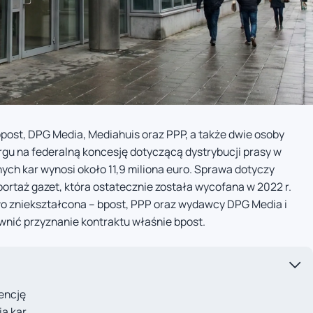
bpost, DPG Media, Mediahuis oraz PPP, a także dwie osoby
argu na federalną koncesję dotyczącą dystrybucji prasy w
ch kar wynosi około 11,9 miliona euro. Sprawa dotyczy
portaż gazet, która ostatecznie została wycofana w 2022 r.
wo zniekształcona – bpost, PPP oraz wydawcy DPG Media i
wnić przyznanie kontraktu właśnie bpost.
encję
a kar