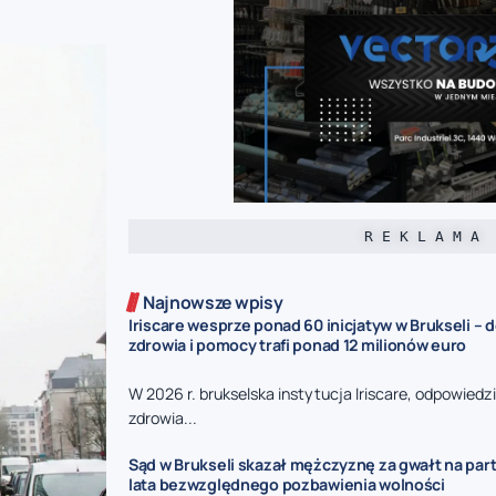
R E K L A M A
Najnowsze wpisy
Iriscare wesprze ponad 60 inicjatyw w Brukseli – 
zdrowia i pomocy trafi ponad 12 milionów euro
W 2026 r. brukselska instytucja Iriscare, odpowiedz
zdrowia...
Sąd w Brukseli skazał mężczyznę za gwałt na part
lata bezwzględnego pozbawienia wolności