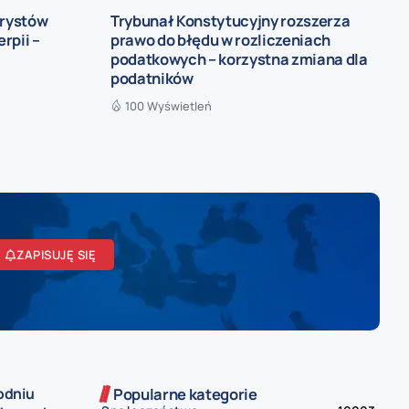
urystów
Trybunał Konstytucyjny rozszerza
rpii –
prawo do błędu w rozliczeniach
podatkowych – korzystna zmiana dla
podatników
100 Wyświetleń
ZAPISUJĘ SIĘ
odniu
Popularne kategorie