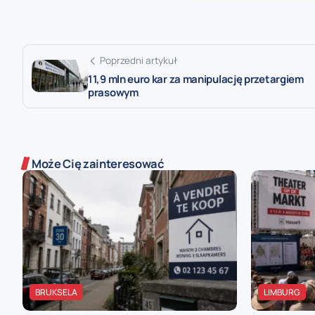
Poprzedni artykuł
11,9 mln euro kar za manipulację przetargiem
prasowym
Może Cię zainteresować
BRUKSELA
LIMBURG