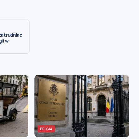
 zatrudniać
gii w
BELGIA