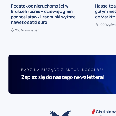
Podatek od nieruchomości w
Hasselt za
Brukseli rośnie – dziewięć gmin
gołym nieb
podnosi stawki, rachunki wyższe
de Markt z
nawet o setki euro
100 Wyświ
255 Wyświetleń
BĄDŹ NA BIEŻĄCO Z AKTUALNOSCI.BE!
Zapisz się do naszego newslettera!
Chętnie cz