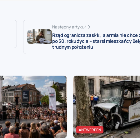
Następny artykuł
Rząd ogranicza zasiłki, a armia nie chce
po 50. roku życia – starsi mieszkańcy Bel
trudnym położeniu
ANTWERPEN