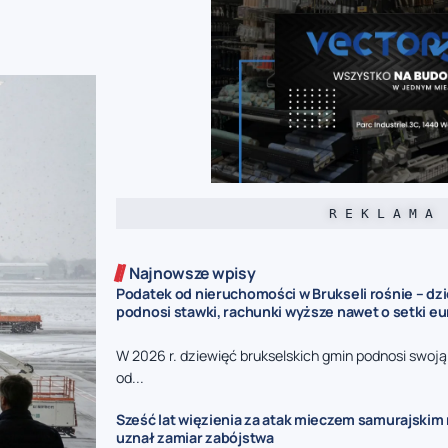
R E K L A M A
Najnowsze wpisy
Podatek od nieruchomości w Brukseli rośnie – dz
podnosi stawki, rachunki wyższe nawet o setki eu
W 2026 r. dziewięć brukselskich gmin podnosi swoj
od...
Sześć lat więzienia za atak mieczem samurajskim n
uznał zamiar zabójstwa