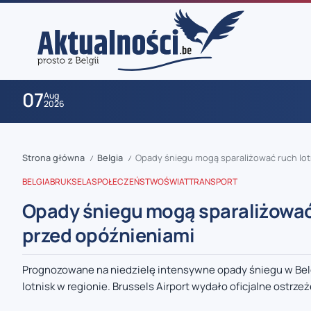
07
Aug
2026
Strona główna
Belgia
Opady śniegu mogą sparaliżować ruch lotn
/
/
BELGIA
BRUKSELA
SPOŁECZEŃSTWO
ŚWIAT
TRANSPORT
Opady śniegu mogą sparaliżować 
przed opóźnieniami
zaobserwuj nas
Prognozowane na niedzielę intensywne opady śniegu w Belg
lotnisk w regionie. Brussels Airport wydało oficjalne ostrzeże
zaobserwuj nas