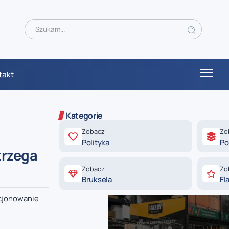
takt
Kategorie
Zobacz
Zo
Polityka
Po
trzega
Zobacz
Zo
Bruksela
Fl
kcjonowanie