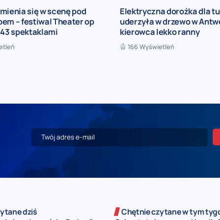
mienia się w scenę pod
Elektryczna dorożka dla t
em – festiwal Theater op
uderzyła w drzewo w Antwe
 43 spektaklami
kierowca lekko ranny
etleń
166 Wyświetleń
ytane dziś
Chętnie czytane w tym tyg