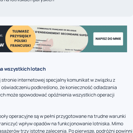
na wszystkich lotach
 stronie internetowej specjalny komunikat w związku z
oświadczeniu podkreślono, że konieczność odladzania
ych może spowodować opóźnienia wszystkich operacji
poły operacyjne są w pełni przygotowane na trudne warunki
graniczyć wpływ opadów na funkcjonowanie lotniska. Mimo
asażerów trzy istotne zalecenia. Po pierwsze, podróżni powinni