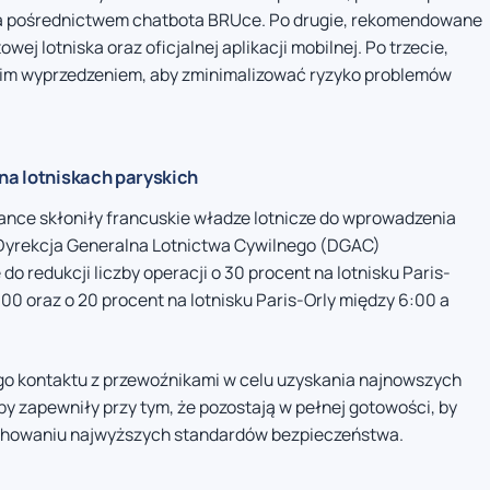
za pośrednictwem chatbota BRUce. Po drugie, rekomendowane
ej lotniska oraz oficjalnej aplikacji mobilnej. Po trzecie,
dnim wyprzedzeniem, aby zminimalizować ryzyko problemów
 na lotniskach paryskich
rance skłoniły francuskie władze lotnicze do wprowadzenia
 Dyrekcja Generalna Lotnictwa Cywilnego (DGAC)
do redukcji liczby operacji o 30 procent na lotnisku Paris-
00 oraz o 20 procent na lotnisku Paris-Orly między 6:00 a
 kontaktu z przewoźnikami w celu uzyskania najnowszych
żby zapewniły przy tym, że pozostają w pełnej gotowości, by
achowaniu najwyższych standardów bezpieczeństwa.