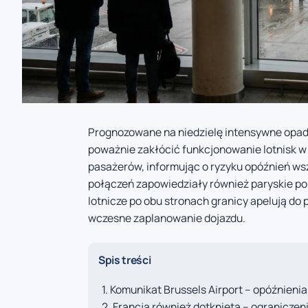
Prognozowane na niedzielę intensywne opady
poważnie zakłócić funkcjonowanie lotnisk w r
pasażerów, informując o ryzyku opóźnień wsz
połączeń zapowiedziały również paryskie port
lotnicze po obu stronach granicy apelują do
wczesne zaplanowanie dojazdu.
Spis treści
Komunikat Brussels Airport – opóźnienia
Francja również dotknięta – ograniczeni