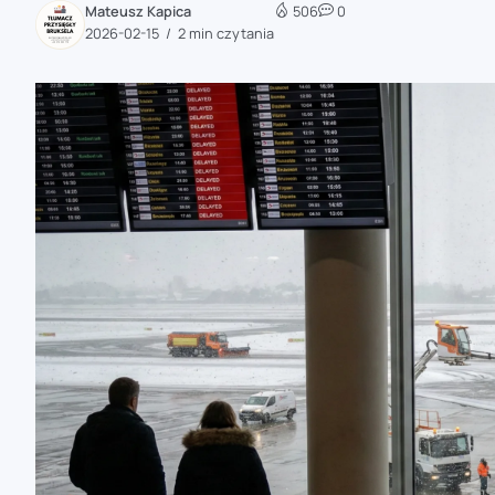
Mateusz Kapica
506
0
zaobserwuj nas
2026-02-15
2 min czytania
zaobserwuj nas
zaobserwuj nas
zaobserwuj nas