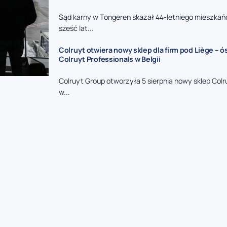
Sąd karny w Tongeren skazał 44-letniego mieszkań
sześć lat...
Colruyt otwiera nowy sklep dla firm pod Liège – 
Colruyt Professionals w Belgii
Colruyt Group otworzyła 5 sierpnia nowy sklep Colr
w...