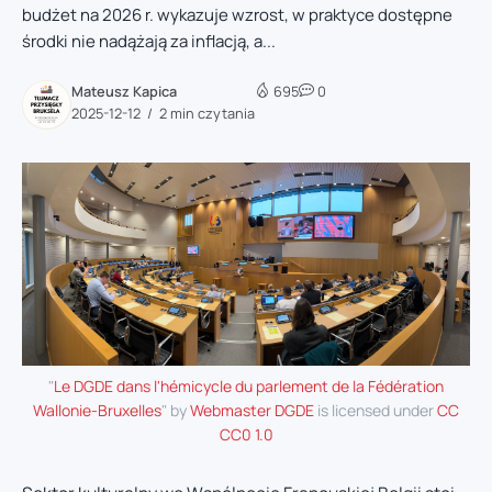
budżet na 2026 r. wykazuje wzrost, w praktyce dostępne
środki nie nadążają za inflacją, a...
Mateusz Kapica
695
0
2025-12-12
2 min czytania
"
Le DGDE dans l'hémicycle du parlement de la Fédération
Wallonie-Bruxelles
" by
Webmaster DGDE
is licensed under
CC
CC0 1.0