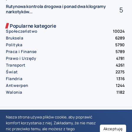
Rutynowa kontrola drogowa i ponad dwa kilogramy
narkotyków...
Popularne kategorie
Społeczeństwo
10024
Bruksela
6289
Polityka
5790
Praca i Finanse
5789
Prawo i Urzędy
4781
Transport
4261
Świat
2275
Flandria
1316
Antwerpen
1244
Walonia
1182
© Aktualnosci.be – All Right Reserved 2016-2026
Nasza strona używa plików cookie, aby poprawić
komfort korzystania z niej. Zakładamy, że nie masz
nic przeciwko temu, ale możesz z tego
Akceptuję
Wiadomości Belgia
Wydarzenia Belgia
Informacje Belgia
Nowinki Belgia
Nowości Belgia
Co w Belgii
Aktualności Belgia | Wiadomości z Belgii | Informacje dla mieszkańców Belgii | Życie w Belgii | Praca w Belgii | Prawo i przepisy w Belgii | Wydarzenia lokalne Belgia | Edukacja w Belgii | Porady dla rezydentów Belgii | Codzienne życie w Belgii | Polonia w Belgii | Aktualności społeczno-polityczne | Przewodnik dla imigrantów w Belgii | Gospodarka Belgii | Kultura i tradycje w Belgii