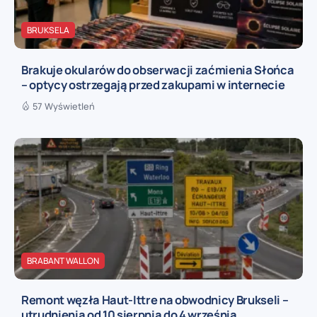
BRUKSELA
Brakuje okularów do obserwacji zaćmienia Słońca
– optycy ostrzegają przed zakupami w internecie
57 Wyświetleń
BRABANT WALLON
Remont węzła Haut-Ittre na obwodnicy Brukseli –
utrudnienia od 10 sierpnia do 4 września