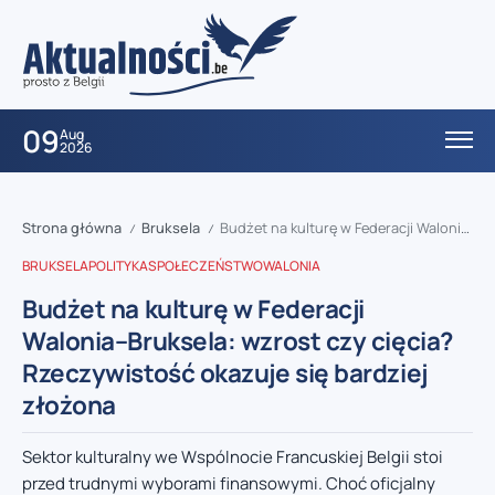
09
Aug
2026
Strona główna
Bruksela
Budżet na kulturę w Federacji Walonia–Bruksela: wzrost czy cięcia? Rzeczywistość okazuje się bardziej złożona
/
/
BRUKSELA
POLITYKA
SPOŁECZEŃSTWO
WALONIA
Budżet na kulturę w Federacji
Walonia–Bruksela: wzrost czy cięcia?
Rzeczywistość okazuje się bardziej
złożona
Sektor kulturalny we Wspólnocie Francuskiej Belgii stoi
przed trudnymi wyborami finansowymi. Choć oficjalny