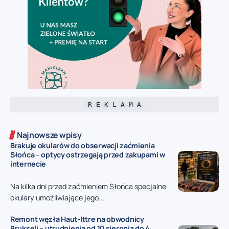
R E K L A M A
Najnowsze wpisy
Brakuje okularów do obserwacji zaćmienia
Słońca – optycy ostrzegają przed zakupami w
internecie
Na kilka dni przed zaćmieniem Słońca specjalne
okulary umożliwiające jego...
Remont węzła Haut-Ittre na obwodnicy
Brukseli – utrudnienia od 10 sierpnia do 4