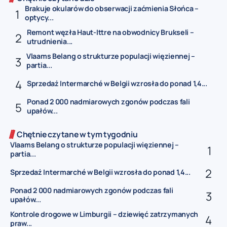
Brakuje okularów do obserwacji zaćmienia Słońca –
optycy...
Remont węzła Haut-Ittre na obwodnicy Brukseli –
utrudnienia...
Vlaams Belang o strukturze populacji więziennej –
partia...
Sprzedaż Intermarché w Belgii wzrosła do ponad 1,4...
Ponad 2 000 nadmiarowych zgonów podczas fali
upałów...
Chętnie czytane w tym tygodniu
Vlaams Belang o strukturze populacji więziennej –
partia...
Sprzedaż Intermarché w Belgii wzrosła do ponad 1,4...
Ponad 2 000 nadmiarowych zgonów podczas fali
upałów...
Kontrole drogowe w Limburgii – dziewięć zatrzymanych
praw...