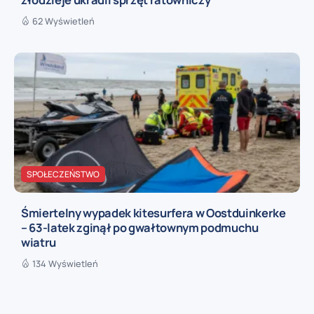
62 Wyświetleń
SPOŁECZEŃSTWO
Śmiertelny wypadek kitesurfera w Oostduinkerke
– 63-latek zginął po gwałtownym podmuchu
wiatru
134 Wyświetleń