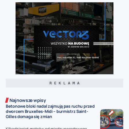
R E K L A M A
Najnowsze wpisy
Betonowe bloki nadal zajmują pas ruchu przed
dworcem Bruxelles-Midi – burmistrz Saint-
Gilles domaga się zmian
Kilkadziesiąt metrów od międzynarodowego