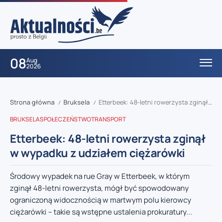
08
Aug
2026
Strona główna
Bruksela
Etterbeek: 48-letni rowerzysta zginął w wypadku z udziałem ciężarówki
/
/
BRUKSELA
SPOŁECZEŃSTWO
TRANSPORT
Etterbeek: 48-letni rowerzysta zginął
w wypadku z udziałem ciężarówki
Środowy wypadek na rue Gray w Etterbeek, w którym
zginął 48-letni rowerzysta, mógł być spowodowany
ograniczoną widocznością w martwym polu kierowcy
ciężarówki – takie są wstępne ustalenia prokuratury...