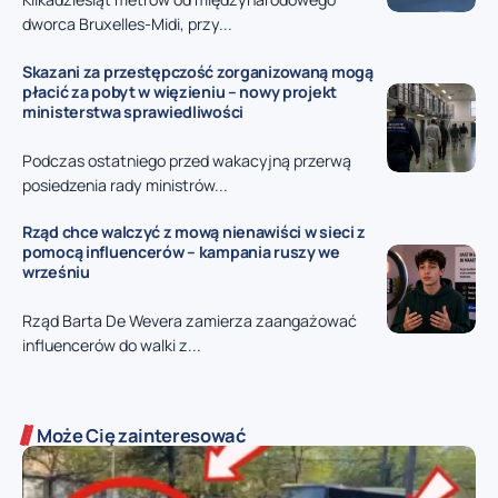
dworca Bruxelles-Midi, przy...
Skazani za przestępczość zorganizowaną mogą
płacić za pobyt w więzieniu – nowy projekt
ministerstwa sprawiedliwości
Podczas ostatniego przed wakacyjną przerwą
posiedzenia rady ministrów...
Rząd chce walczyć z mową nienawiści w sieci z
pomocą influencerów – kampania ruszy we
wrześniu
Rząd Barta De Wevera zamierza zaangażować
influencerów do walki z...
Może Cię zainteresować