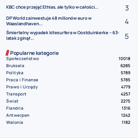
KBC chce przejąć Ethias, ale tylko w całości...
DP World zainwestuje 48 milionów euro w
Waaslandhaven...
Śmiertelny wypadek kitesurfera w Oostduinkerke – 63-
latek zginął...
Popularne kategorie
Społeczeństwo
10018
Bruksela
6285
Polityka
5789
Praca i Finanse
5785
Prawo i Urzędy
4779
Transport
4257
Świat
2275
Flandria
1316
Antwerpen
1242
Walonia
1182