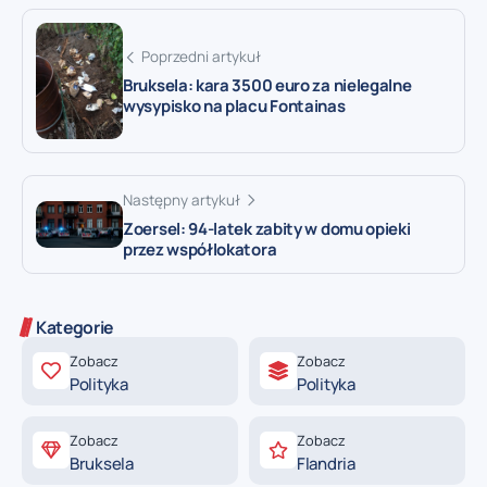
Poprzedni artykuł
Bruksela: kara 3500 euro za nielegalne
wysypisko na placu Fontainas
Następny artykuł
Zoersel: 94-latek zabity w domu opieki
przez współlokatora
Kategorie
Zobacz
Zobacz
Polityka
Polityka
Zobacz
Zobacz
Bruksela
Flandria