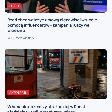
BELGIA
Rząd chce walczyć z mową nienawiści w sieci z
pomocą influencerów – kampania ruszy we
wrześniu
66 Wyświetleń
ANTWERPEN
Włamanie do remizy strażackiej w Ranst –
złodzieje ukradli sprzęt ratowniczy