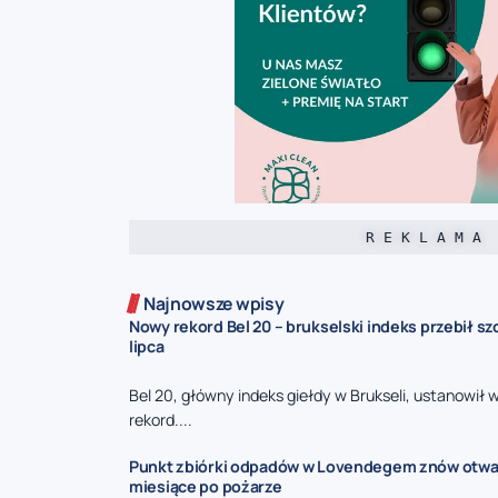
R E K L A M A
Najnowsze wpisy
Nowy rekord Bel 20 – brukselski indeks przebił sz
lipca
Bel 20, główny indeks giełdy w Brukseli, ustanowił
rekord....
Punkt zbiórki odpadów w Lovendegem znów otwa
miesiące po pożarze