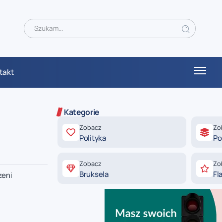
takt
Kategorie
Zobacz
Zo
Polityka
Po
s
Zobacz
Zo
Bruksela
Fl
zeni