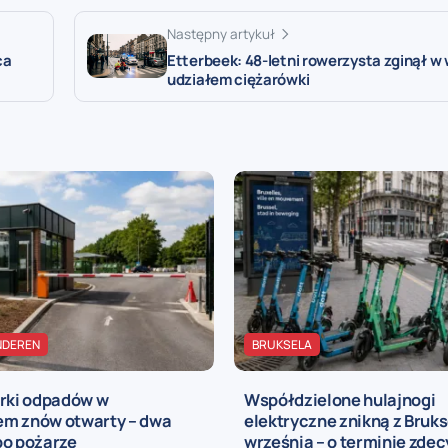
Następny artykuł
ca
Etterbeek: 48-letni rowerzysta zginął w
udziałem ciężarówki
NDEREN
BRUKSELA
órki odpadów w
Współdzielone hulajnogi
m znów otwarty – dwa
elektryczne znikną z Brukse
po pożarze
września – o terminie zde