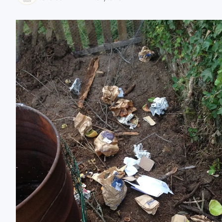
zaobserwuj nas
zaobserwuj nas
zaobserwuj nas
zaobserwuj nas