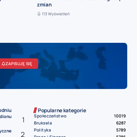
zmian
113 Wyświetleń
ZAPISUJĘ SIĘ
odniu
Popularne kategorie
Społeczeństwo
10019
adionu
Bruksela
6287
Polityka
5789
ryczne
Praca i Finanse
5786