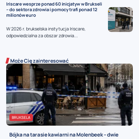
Iriscare wesprze ponad 60 inicjatyw w Brukseli
– do sektora zdrowia i pomocy trafi ponad 12
milionów euro
W 2026 r. brukselska instytucja Iriscare,
odpowiedzialna za obszar zdrowia...
Może Cię zainteresować
BRUKSELA
Bójka na tarasie kawiarni na Molenbeek – dwie