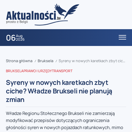
06
Aug
2026
Strona główna
Bruksela
Syreny w nowych karetkach zbyt ciche? Władze Brukseli nie planują zmian
/
/
BRUKSELA
PRAWO I URZĘDY
TRANSPORT
Syreny w nowych karetkach zbyt
ciche? Władze Brukseli nie planują
zmian
Władze Regionu Stołecznego Brukseli nie zamierzają
modyfikować przepisów dotyczących ograniczenia
głośności syren w nowych pojazdach ratunkowych, mimo