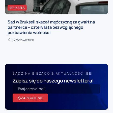
BRUKSELA
Sąd w Brukseli skazał mężczyznę za gwałt na
partnerce – cztery lata bezwzględnego
pozbawienia wolności
62 Wyświetleń
BĄDŹ NA BIEŻĄCO Z AKTUALNOSCI.BE!
Zapisz się do naszego newslettera!
ZAPISUJĘ SIĘ