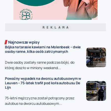
R E K L A M A
Najnowsze wpisy
Bójka na tarasie kawiarni na Molenbeek – dwie
osoby ranne, kilka osób zatrzymanych
Dwie osoby zostały ranne podczas bójki, do
której doszło w miniony weekend...
Poważny wypadek na dworcu autobusowym w
Leuven – 75-latek trafił pod koła autobusu De
Lijn
75-letni mężczyzna został potrącony przez
autobus na dworcu autobusowym...