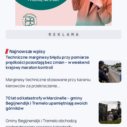
R E K L A M A
Najnowsze wpisy
Techniczne marginesy błędu przy pomiarze
prędkości pozostają bez zmian – w weekend
krajowy maraton kontroli
Marginesy techniczne stosowane przy karaniu
kierowców za przekroczenie...
70 lat od katastrofy w Marcinelle – gminy
Begijnendijk i Tremelo upamiętniają swoich
górników
Gminy Begijnendijk i Tremelo obchodzą
siedemdziesiątą rocznicę katastrofy...