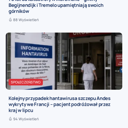
Begijnendijk i Tremelo upamiętniają swoich
górników
88 Wyświetleń
SPOŁECZEŃSTWO
Kolejny przypadek hantawirusa szczepu Andes
wykryty we Francji – pacjent podróżował przez
kraj w lipcu
94 Wyświetleń