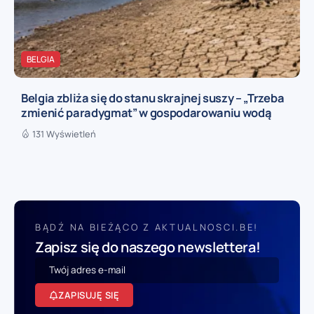
BELGIA
Belgia zbliża się do stanu skrajnej suszy – „Trzeba
zmienić paradygmat” w gospodarowaniu wodą
131 Wyświetleń
BĄDŹ NA BIEŻĄCO Z AKTUALNOSCI.BE!
Zapisz się do naszego newslettera!
ZAPISUJĘ SIĘ