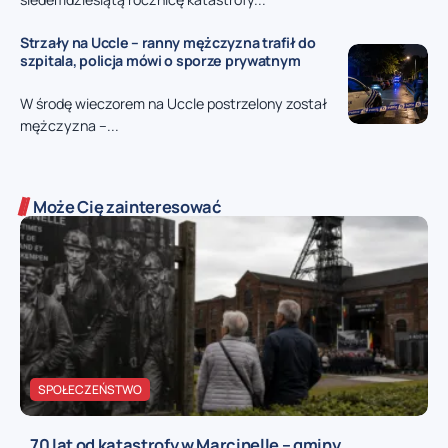
Strzały na Uccle – ranny mężczyzna trafił do
szpitala, policja mówi o sporze prywatnym
W środę wieczorem na Uccle postrzelony został
mężczyzna –...
Może Cię zainteresować
SPOŁECZEŃSTWO
70 lat od katastrofy w Marcinelle – gminy