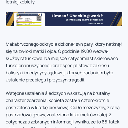
letniej kobiety.
Makabrycznego odkrycia dokonał syn pary, który natknął
się na zwłoki matki i ojca. O godzinie 19:00 wezwał
służby ratunkowe. Na miejsce natychmiast skierowano
funkcjonariuszy policji oraz specjalistów z zakresu
balistyki i medycyny sądowej, których zadaniem było
ustalenie przebiegu i przyczyn tragedii.
Wstępne ustalenia śledczych wskazują na brutalny
charakter zdarzenia. Kobieta została czterokrotnie
postrzelona w klatkę piersiową. Ciało mężczyzny, z raną
postrzałową głowy, znaleziono kilka metrów dalej. Z
dotychczas zebranych informacji wynika, że to 65-latek