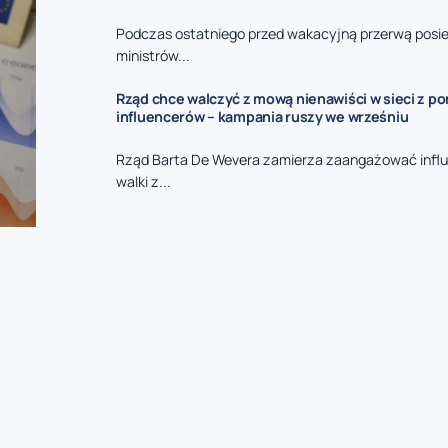
Podczas ostatniego przed wakacyjną przerwą posie
ministrów...
Rząd chce walczyć z mową nienawiści w sieci z p
influencerów – kampania ruszy we wrześniu
Rząd Barta De Wevera zamierza zaangażować infl
walki z...