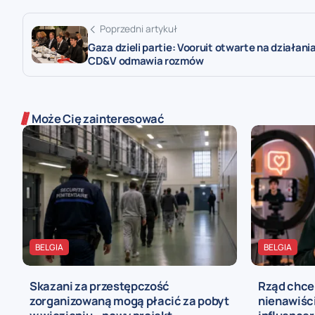
Poprzedni artykuł
Gaza dzieli partie: Vooruit otwarte na działania
CD&V odmawia rozmów
Może Cię zainteresować
BELGIA
BELGIA
Skazani za przestępczość
Rząd chce
zorganizowaną mogą płacić za pobyt
nienawiści