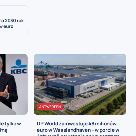
na 2030 rok
ów euro
ANTWERPEN
le tylko w
DP World zainwestuje 48 milionów
ełną
euro w Waaslandhaven – w porcie w