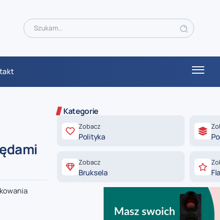
takt
Kategorie
Zobacz
Zo
Polityka
Po
łędami
Zobacz
Zo
Bruksela
Fl
tkowania