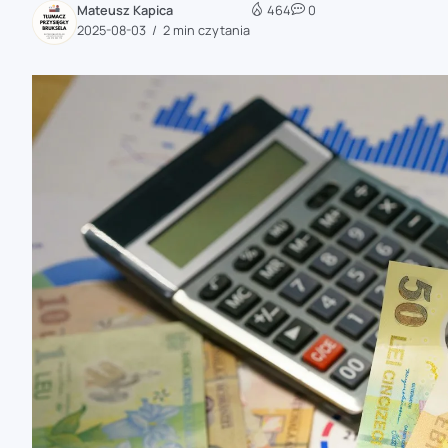
Mateusz Kapica
464
0
zaobserwuj nas
2025-08-03
2 min czytania
zaobserwuj nas
zaobserwuj nas
zaobserwuj nas