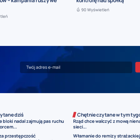
rów – kampania ruszy we
kontrolę nad spółką”
90 Wyświetleń
tleń
ytane dziś
Chętnie czytane w tym tyg
 bloki nadal zajmują pas ruchu
Rząd chce walczyć z mową nien
orcem...
sieci...
za przestępczość
Włamanie do remizy strażackiej