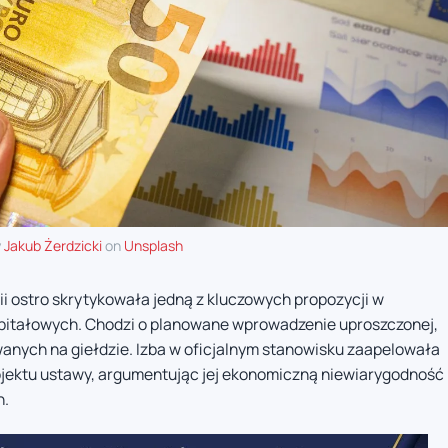
y
Jakub Żerdzicki
on
Unsplash
i ostro skrytykowała jedną z kluczowych propozycji w
pitałowych. Chodzi o planowane wprowadzenie uproszczonej,
nych na giełdzie. Izba w oficjalnym stanowisku zaapelowała
rojektu ustawy, argumentując jej ekonomiczną niewiarygodność
h.