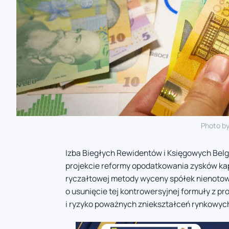
Photo b
Izba Biegłych Rewidentów i Księgowych Belgi
projekcie reformy opodatkowania zysków ka
ryczałtowej metody wyceny spółek nienotowa
o usunięcie tej kontrowersyjnej formuły z p
i ryzyko poważnych zniekształceń rynkowyc