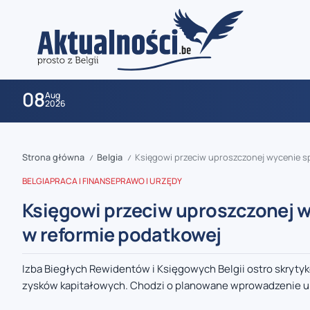
08
Aug
2026
Strona główna
Belgia
Księgowi przeciw uproszczonej wycenie s
/
/
BELGIA
PRACA I FINANSE
PRAWO I URZĘDY
Księgowi przeciw uproszczonej w
w reformie podatkowej
zaobserwuj nas
Izba Biegłych Rewidentów i Księgowych Belgii ostro skryty
zysków kapitałowych. Chodzi o planowane wprowadzenie up
zaobserwuj nas