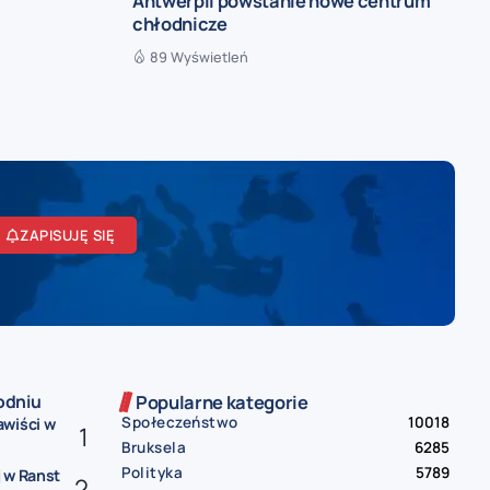
Antwerpii powstanie nowe centrum
chłodnicze
89 Wyświetleń
ZAPISUJĘ SIĘ
odniu
Popularne kategorie
Społeczeństwo
10018
awiści w
Bruksela
6285
Polityka
5789
 w Ranst