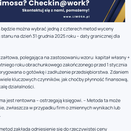
h będzie można wybrać jedną z czterech metod wyceny
stanu na dzień 31 grudnia 2025 roku – daty granicznej dla
czałtowa, polegająca na zastosowaniu wzoru: kapitał własny +
statniego roku obrachunkowego zakończonego przed 1 stycznia
orygowana o gotówkę i zadłużenie przedsiębiorstwa. Zdaniem
wiele kluczowych czynników, jak choćby płynność finansową,
alę działalności.
rma jest rentowna – ostrzegają księgowi. – Metoda ta może
ie, zwłaszcza w przypadku firm o zmiennych wynikach lub
.
etod zakłada odniesienie się do rzeczywistej ceny