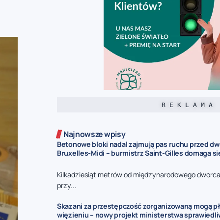
R E K L A M A
Najnowsze wpisy
Betonowe bloki nadal zajmują pas ruchu przed d
Bruxelles-Midi – burmistrz Saint-Gilles domaga s
Kilkadziesiąt metrów od międzynarodowego dworca 
przy...
Skazani za przestępczość zorganizowaną mogą pł
więzieniu – nowy projekt ministerstwa sprawiedl