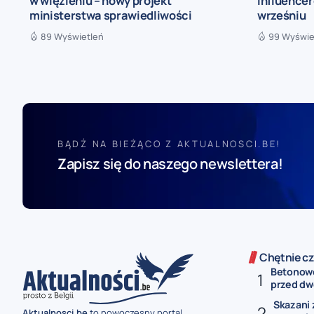
w więzieniu – nowy projekt
influence
ministerstwa sprawiedliwości
wrześniu
89 Wyświetleń
99 Wyświe
BĄDŹ NA BIEŻĄCO Z AKTUALNOSCI.BE!
Zapisz się do naszego newslettera!
Chętnie cz
Betonowe
przed dw
Skazani 
Aktualnosci.be
to nowoczesny portal