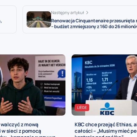
Następny artykuł
,
Renowacja Cinquantenaire przesunięta 
– budżet zmniejszony z 160 do 26 milion
LIÈGE
 walczyć z mową
KBC chce przejąć Ethias, a
 w sieci z pomocą
całości – „Musimy mieć p