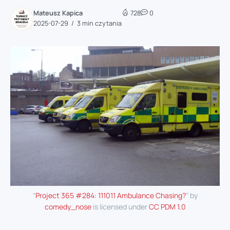
Mateusz Kapica
728
0
2025-07-29
3 min czytania
"
Project 365 #284: 111011 Ambulance Chasing?
" by
comedy_nose
is licensed under
CC PDM 1.0