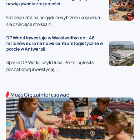
nawiązywania znajomości
Każdego lata na belgijskim wybrzeżu pojawiają
się dziecięce stoiska z...
DP World inwestuje w Waaslandhaven – 48
milionów euro na nowe centrum logistyczne w
porcie w Antwerpii
Spółka DP World, czyli Dubai Ports, ogłosiła
początkową inwestycję...
Może Cię zainteresować