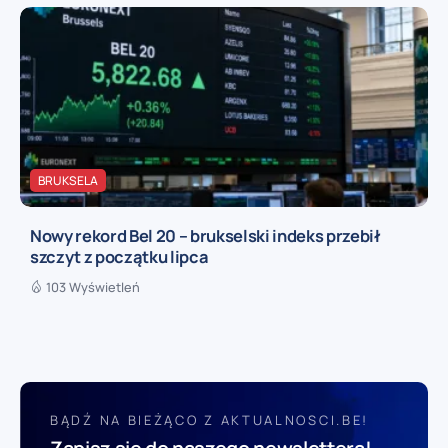
BRUKSELA
Nowy rekord Bel 20 – brukselski indeks przebił
szczyt z początku lipca
103 Wyświetleń
BĄDŹ NA BIEŻĄCO Z AKTUALNOSCI.BE!