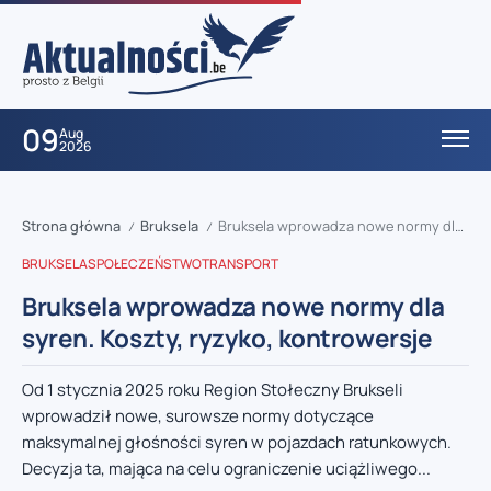
09
Aug
2026
Strona główna
Bruksela
Bruksela wprowadza nowe normy dla syren. Koszty, ryzyko, kontrowersje
/
/
BRUKSELA
SPOŁECZEŃSTWO
TRANSPORT
Bruksela wprowadza nowe normy dla
syren. Koszty, ryzyko, kontrowersje
Od 1 stycznia 2025 roku Region Stołeczny Brukseli
wprowadził nowe, surowsze normy dotyczące
maksymalnej głośności syren w pojazdach ratunkowych.
Decyzja ta, mająca na celu ograniczenie uciążliwego...