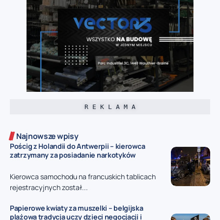
R E K L A M A
Najnowsze wpisy
Pościg z Holandii do Antwerpii – kierowca
zatrzymany za posiadanie narkotyków
Kierowca samochodu na francuskich tablicach
rejestracyjnych został...
Papierowe kwiaty za muszelki – belgijska
plażowa tradycja uczy dzieci negocjacji i