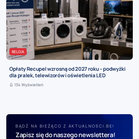
BELGIA
Opłaty Recupel wzrosną od 2027 roku – podwyżki
dla pralek, telewizorów i oświetlenia LED
134 Wyświetleń
BĄDŹ NA BIEŻĄCO Z AKTUALNOSCI.BE!
Zapisz się do naszego newslettera!