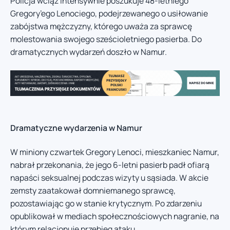
Policja wciąż intensywnie poszukuje 48-letniego
Gregory’ego Lenociego, podejrzewanego o usiłowanie
zabójstwa mężczyzny, którego uważa za sprawcę
molestowania swojego sześcioletniego pasierba. Do
dramatycznych wydarzeń doszło w Namur.
Dramatyczne wydarzenia w Namur
W miniony czwartek Gregory Lenoci, mieszkaniec Namur,
nabrał przekonania, że jego 6-letni pasierb padł ofiarą
napaści seksualnej podczas wizyty u sąsiada. W akcie
zemsty zaatakował domniemanego sprawcę,
pozostawiając go w stanie krytycznym. Po zdarzeniu
opublikował w mediach społecznościowych nagranie, na
którym relacjonuje przebieg ataku.