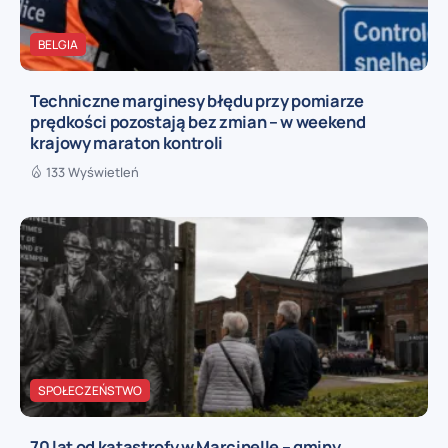
BELGIA
Techniczne marginesy błędu przy pomiarze
prędkości pozostają bez zmian – w weekend
krajowy maraton kontroli
133 Wyświetleń
SPOŁECZEŃSTWO
70 lat od katastrofy w Marcinelle – gminy