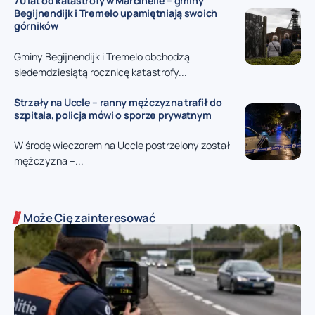
70 lat od katastrofy w Marcinelle – gminy
Begijnendijk i Tremelo upamiętniają swoich
górników
Gminy Begijnendijk i Tremelo obchodzą
siedemdziesiątą rocznicę katastrofy...
Strzały na Uccle – ranny mężczyzna trafił do
szpitala, policja mówi o sporze prywatnym
W środę wieczorem na Uccle postrzelony został
mężczyzna –...
Może Cię zainteresować