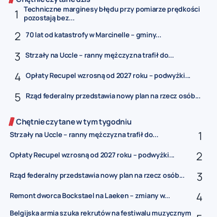
Techniczne marginesy błędu przy pomiarze prędkości
pozostają bez...
70 lat od katastrofy w Marcinelle – gminy...
Strzały na Uccle – ranny mężczyzna trafił do...
Opłaty Recupel wzrosną od 2027 roku – podwyżki...
Rząd federalny przedstawia nowy plan na rzecz osób...
Chętnie czytane w tym tygodniu
Strzały na Uccle – ranny mężczyzna trafił do...
Opłaty Recupel wzrosną od 2027 roku – podwyżki...
Rząd federalny przedstawia nowy plan na rzecz osób...
Remont dworca Bockstael na Laeken – zmiany w...
Belgijska armia szuka rekrutów na festiwalu muzycznym