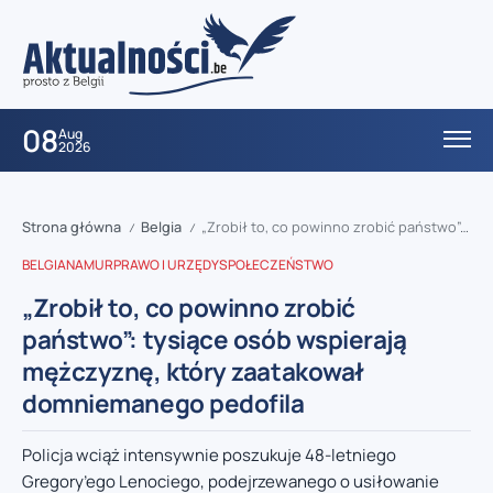
08
Aug
2026
Strona główna
Belgia
„Zrobił to, co powinno zrobić państwo”: tysiące osób wspierają mężczyznę, który zaatakował domniemanego pedofila
/
/
BELGIA
NAMUR
PRAWO I URZĘDY
SPOŁECZEŃSTWO
„Zrobił to, co powinno zrobić
państwo”: tysiące osób wspierają
mężczyznę, który zaatakował
domniemanego pedofila
Policja wciąż intensywnie poszukuje 48-letniego
Gregory’ego Lenociego, podejrzewanego o usiłowanie