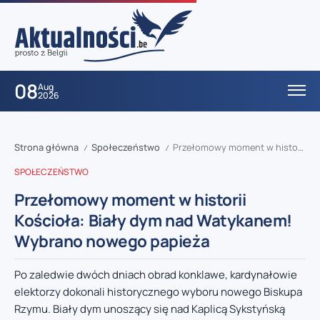
08
Aug
2026
Strona główna
Społeczeństwo
Przełomowy moment w historii Kościoła: Biały dym nad Watykanem! Wybrano nowego papieża
/
/
SPOŁECZEŃSTWO
Przełomowy moment w historii
Kościoła: Biały dym nad Watykanem!
Wybrano nowego papieża
Po zaledwie dwóch dniach obrad konklawe, kardynałowie
elektorzy dokonali historycznego wyboru nowego Biskupa
Rzymu. Biały dym unoszący się nad Kaplicą Sykstyńską