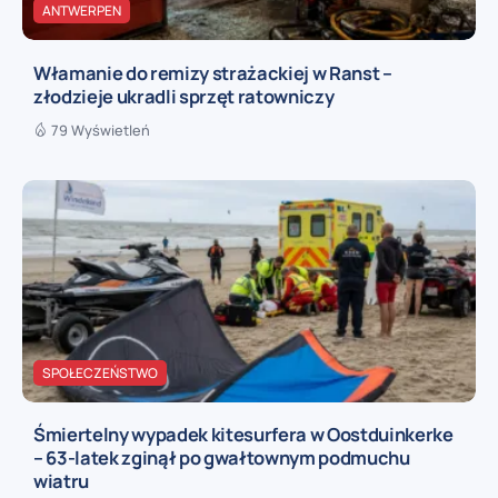
ANTWERPEN
Włamanie do remizy strażackiej w Ranst –
złodzieje ukradli sprzęt ratowniczy
79 Wyświetleń
SPOŁECZEŃSTWO
Śmiertelny wypadek kitesurfera w Oostduinkerke
– 63-latek zginął po gwałtownym podmuchu
wiatru