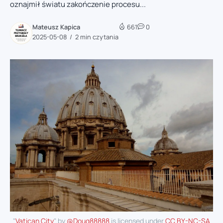
oznajmił światu zakończenie procesu...
Mateusz Kapica
661
0
2025-05-08
2 min czytania
"
Vatican City
" by
@Doug88888
is licensed under
CC BY-NC-SA