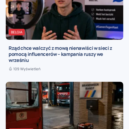
BELGIA
Rząd chce walczyć z mową nienawiści w sieci z
pomocą influencerów – kampania ruszy we
wrześniu
109 Wyświetleń