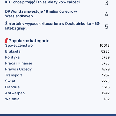
KBC chce przejąć Ethias, ale tylko w całości...
DP World zainwestuje 48 milionów euro w
Waaslandhaven...
Śmiertelny wypadek kitesurfera w Oostduinkerke – 63-
latek zginął...
Popularne kategorie
Społeczeństwo
10018
Bruksela
6285
Polityka
5789
Praca i Finanse
5785
Prawo i Urzędy
4779
Transport
4257
Świat
2275
Flandria
1316
Antwerpen
1242
Walonia
1182