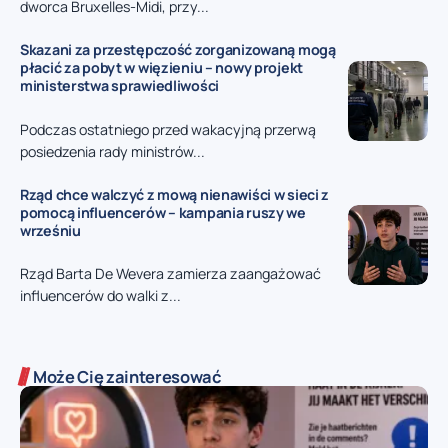
dworca Bruxelles-Midi, przy...
Skazani za przestępczość zorganizowaną mogą
płacić za pobyt w więzieniu – nowy projekt
ministerstwa sprawiedliwości
Podczas ostatniego przed wakacyjną przerwą
posiedzenia rady ministrów...
Rząd chce walczyć z mową nienawiści w sieci z
pomocą influencerów – kampania ruszy we
wrześniu
Rząd Barta De Wevera zamierza zaangażować
influencerów do walki z...
Może Cię zainteresować