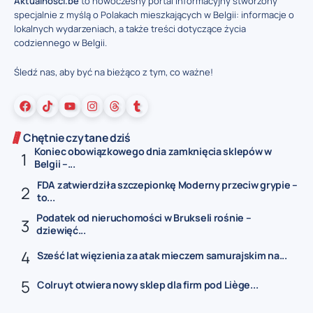
Aktualnosci.be
to nowoczesny portal informacyjny stworzony
specjalnie z myślą o Polakach mieszkających w Belgii: informacje o
lokalnych wydarzeniach, a także treści dotyczące życia
codziennego w Belgii.
Śledź nas, aby być na bieżąco z tym, co ważne!
Chętnie czytane dziś
Koniec obowiązkowego dnia zamknięcia sklepów w
Belgii –...
FDA zatwierdziła szczepionkę Moderny przeciw grypie –
to...
Podatek od nieruchomości w Brukseli rośnie –
dziewięć...
Sześć lat więzienia za atak mieczem samurajskim na...
Colruyt otwiera nowy sklep dla firm pod Liège...