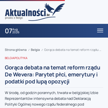
07
Aug
2026
Strona główna
Belgia
Gorąca debata na temat reform rządu De Wevera: Parytet płci, emerytury i podatki pod lupą opozycji
/
/
BELGIA
POLITYKA
Gorąca debata na temat reform rządu
De Wevera: Parytet płci, emerytury i
podatki pod lupą opozycji
W środę, od godzin porannych, trwała w belgijskiej Izbie
Reprezentantów intensywna debata nad Deklaracją
Polityki Ogólnej nowego rządu federalnego pod