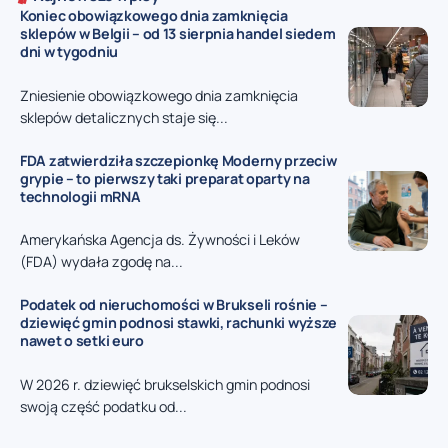
Koniec obowiązkowego dnia zamknięcia
sklepów w Belgii – od 13 sierpnia handel siedem
dni w tygodniu
Zniesienie obowiązkowego dnia zamknięcia
sklepów detalicznych staje się...
FDA zatwierdziła szczepionkę Moderny przeciw
grypie – to pierwszy taki preparat oparty na
technologii mRNA
Amerykańska Agencja ds. Żywności i Leków
(FDA) wydała zgodę na...
Podatek od nieruchomości w Brukseli rośnie –
dziewięć gmin podnosi stawki, rachunki wyższe
nawet o setki euro
W 2026 r. dziewięć brukselskich gmin podnosi
swoją część podatku od...