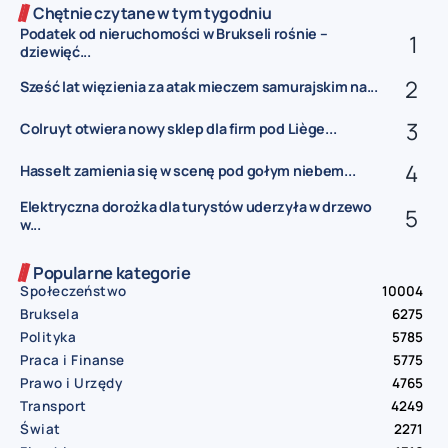
Chętnie czytane w tym tygodniu
Podatek od nieruchomości w Brukseli rośnie –
dziewięć...
Sześć lat więzienia za atak mieczem samurajskim na...
Colruyt otwiera nowy sklep dla firm pod Liège...
Hasselt zamienia się w scenę pod gołym niebem...
Elektryczna dorożka dla turystów uderzyła w drzewo
w...
Popularne kategorie
Społeczeństwo
10004
Bruksela
6275
Polityka
5785
Praca i Finanse
5775
Prawo i Urzędy
4765
Transport
4249
Świat
2271