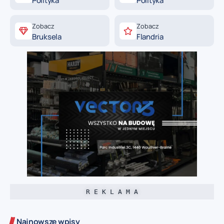
Polityka
Polityka
Zobacz
Zobacz
Bruksela
Flandria
R E K L A M A
Najnowsze wpisy