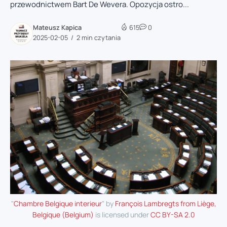
przewodnictwem Bart De Wevera. Opozycja ostro...
Mateusz Kapica
615
0
2025-02-05
2 min czytania
"
Chambre Belgique interieur
" by
François Lambregts from Liège,
Belgique (Belgium)
is licensed under
CC BY-SA 2.0