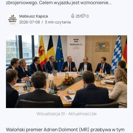
zbrojeniowego. Celem wyjazdu jest wzmocnienie...
Mateusz Kapica
251
0
2026-07-08
3 min czytania
Wizualizacja SI - Aktualnosci.be
Waloński premier Adrien Dolimont (MR) przebywa w tym