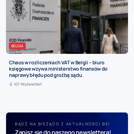
BELGIA
Chaos w rozliczeniach VAT w Belgii – biuro
księgowe wzywa ministerstwo finansów do
naprawy błędu pod groźbą sądu
107 Wyświetleń
BĄDŹ NA BIEŻĄCO Z AKTUALNOSCI.BE!
Zapisz się do naszego newslettera!